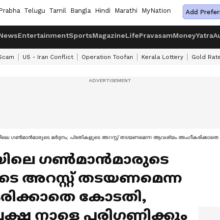
Prabha
Telugu
Tamil
Bangla
Hindi
Marathi
MyNation
Add Prefer
News
Entertainment
Sports
Magazine
Life
Pravasam
Money
Yatra
A
 Scam
US - Iran Conflict
Operation Toofan
Kerala Lottery
Gold Rat
െ ഗൺമാൻമാരുടെ മർദ്ദനം; പ്രതികളുടെ അറസ്റ്റ് തടയണമെന്ന ആവശ്യം അംഗീകരിക്കാതെ ക
യിലെ ഗൺമാൻമാരുടെ
ുടെ അറസ്റ്റ് തടയണമെന്ന
രിക്കാതെ കോടതി,
േക്ഷ നാളെ പരിഗണിക്കും