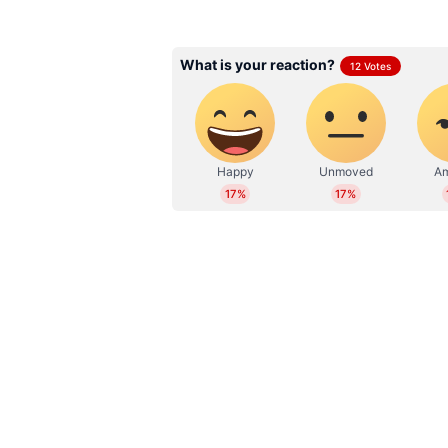
WD
Web Desk