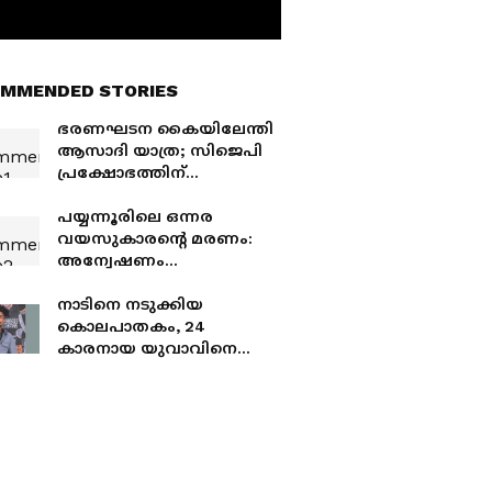
MMENDED STORIES
ഭരണഘടന കൈയിലേന്തി
ആസാദി യാത്ര; സിജെപി
പ്രക്ഷോഭത്തിന്
പിന്തുണയുമായി റാപ്പർ
വേടൻ
പയ്യന്നൂരിലെ ഒന്നര
വയസുകാരന്‍റെ മരണം:
അന്വേഷണം
വേഗത്തിലാക്കണമെന്ന്
കുഞ്ഞിന്‍റെ അച്ഛൻ;
നാടിനെ നടുക്കിയ
മുഖ്യമന്ത്രിയെ നേരിൽ
കൊലപാതകം, 24
കണ്ട് പരാതി നൽകും
കാരനായ യുവാവിനെ
സുഹൃത്ത്
വെട്ടിക്കൊലപ്പെടുത്തി