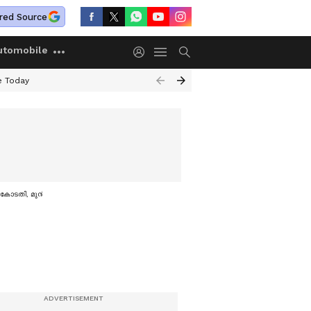
red Source
utomobile
e Today
ോടതി, മുൻ‌കൂർ ജാമ്യാപേക്ഷ നാളെ പരിഗണിക്കും