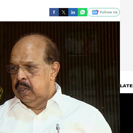
Follow Us
LATE