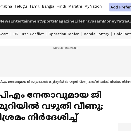
Prabha
Telugu
Tamil
Bangla
Hindi
Marathi
MyNation
Add Prefer
News
Entertainment
Sports
Magazine
Life
Pravasam
Money
Yatra
A
 Scam
US - Iran Conflict
Operation Toofan
Kerala Lottery
Gold Rat
പിഎം നേതാവുമായ ജി സുധാകരൻ കുളിമുറിയില്‍ വഴുതി വീണു; കാലിന് പരിക്ക്, വിശ്രമം നിർദേശിച
സിപിഎം നേതാവുമായ ജി
റിയില്‍ വഴുതി വീണു;
ിശ്രമം നിർദേശിച്ച്