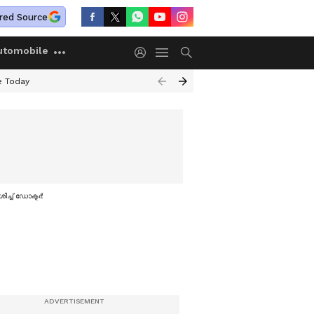
red Source
utomobile
e Today
്ച് ഡോക്ടര്‍മാർ