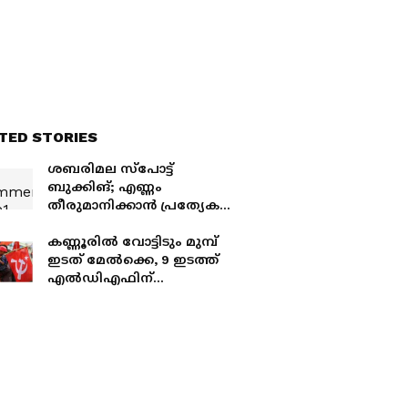
TED STORIES
ശബരിമല സ്പോട്ട്
ബുക്കിങ്; എണ്ണം
തീരുമാനിക്കാൻ പ്രത്യേക
കമ്മിറ്റി, ഒരു മിനിറ്റില്‍
പതിനെട്ടാം പടി കയറുന്ന
കണ്ണൂരിൽ വോട്ടിടും മുമ്പ്
തീർത്ഥാടകരുടെ എണ്ണം 85
ഇടത് മേൽക്കെ, 9 ഇടത്ത്
ആക്കും
എൽഡിഎഫിന്
എതിരാളികളില്ല,
സ്ഥാനാർത്ഥികളെ
തട്ടിക്കൊണ്ടുപോയി
ഭീഷണിപ്പെടുത്തിയെന്ന്
യുഡിഎഫ് ആരോപണം