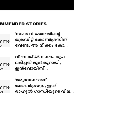
MMENDED STORIES
'സമര വിജയത്തിന്റെ
ക്രെഡിറ്റ് കോൺ​ഗ്രസിന്
വേണ്ട, ആ നീക്കം കോൺ​
ഗ്രസിന്റെ രാഷ്ട്രീയ തന്ത്രം';
വിശദീകരണവുമായി
വീണക്ക് 45 ലക്ഷം രൂപ
കെ.സി. വേണു​ഗോപാൽ
ലഭിച്ചത് മുൻകൂറായി,
ഇൻവോയിസ്
നൽകുന്നതിന് മുമ്പേ പണം
കിട്ടി; ഇഡിയുടെ കൂടുതൽ
'മര്യാദകേടാണ്
തെളിവുകൾ
കോൺഗ്രസ്സേ, ഇത്
രാഹുൽ ഗാന്ധിയുടെ വില
കുറയ്ക്കുകയേ ഉള്ളൂ',
പ്രധാന്റെ രാജിയിലെ
ക്രെഡിറ്റ് പോസ്റ്ററിനെതിരെ
ഹരീഷ് വാസുദേവൻ