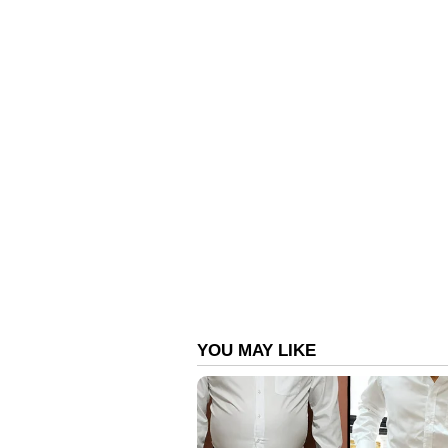
പതിനെട്ടാം പടി കയറുന്
തീർത്ഥാടകരുടെ എണ്ണം
ആക്കും