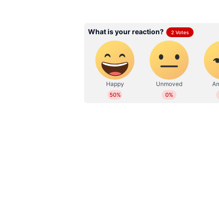
Misriya Chandroth
MC
2025 ജനുവരി മുതല്‍ ഏഷ്യാനെറ്റ
സബ് എഡിറ്റര്‍. മലയാള സാഹിത്യത
ബിരുദാനന്തര ബിരുദവും നേടി. 
എന്റര്‍ടെയിന്‍മെന്റ് തുടങ്ങിയ
മാധ്യമപ്രവര്‍ത്തന കാലയളവില്‍ 
ലേഖനങ്ങള്‍ തുടങ്ങിയവ പ്രസിദ്ധ
Related Articles
ശബരിമല സ്പോട്ട് ബുക്
എണ്ണം തീരുമാനിക്കാൻ 
കമ്മിറ്റി, ഒരു മിനിറ്റില്‍