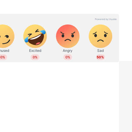
് ന്യൂസ് ഓണ്‍ലൈനില്‍ പ്രവര്‍ത്തിക്കുന്നു. നിലവില്‍
്തില്‍ ബിരുദവും ക്രിയേറ്റീവ് റൈറ്റിങില്‍
കേരള, ദേശീയ, അന്താരാഷ്ട്ര വാര്‍ത്തകള്‍, സാഹിത്യം,
 വിഷയങ്ങളില്‍ എഴുതുന്നു. മൂന്ന് വര്‍ഷത്തെ
നിരവധി ന്യൂസ് സ്റ്റോറികള്‍, അഭിമുഖങ്ങള്‍,
ീകരിച്ചു.
കിങ്;
കണ്ണൂരിൽ വോട്ടിടും മുമ്പ് ഇടത്
പ്രത്യേക
മേൽക്കെ, 9 ഇടത്ത്
എൽഡിഎഫിന് എതിരാളികളില്ല,