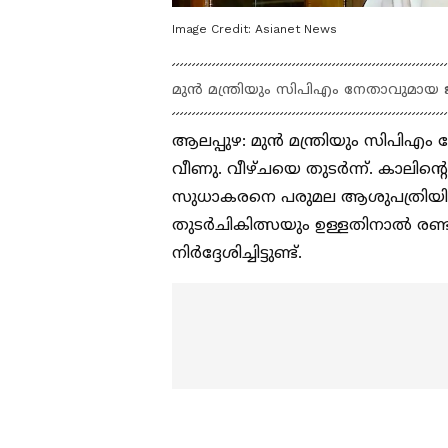
Image Credit:
Asianet News
മുൻ മന്ത്രിയും സിപിഎം നേതാവുമായ
ആലപ്പുഴ: മുൻ മന്ത്രിയും സിപിഎ
വീണു. വീഴ്ചയെ തുടർന്ന്. കാലിന്‍റെ
സുധാകരനെ പരുമല ആശുപത്രിയിൽ പ്
തുടർചികിത്സയും ഉള്ളതിനാൽ രണ്
നിർദ്ദേശിച്ചിട്ടുണ്ട്.