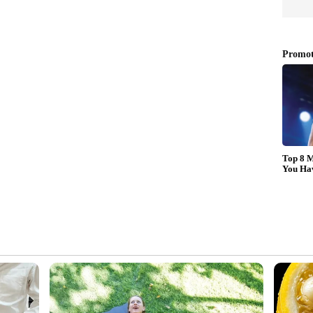
ന
സ്ഥാനാർത്ഥികളെ
 85
തട്ടിക്കൊണ്ടുപോയി
ഭീഷണിപ്പെടുത്തിയെന്ന്
യുഡിഎഫ് ആരോപണം