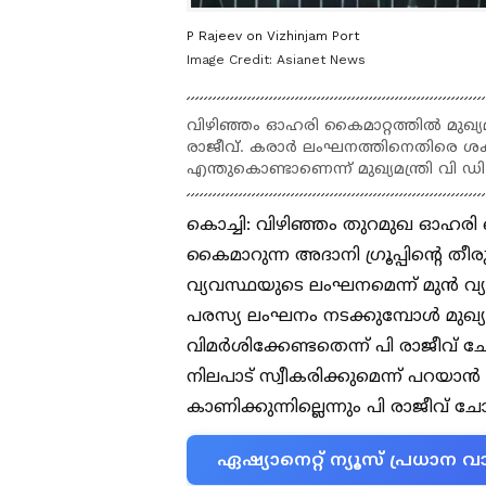
P Rajeev on Vizhinjam Port
Image Credit:
Asianet News
വിഴിഞ്ഞം ഓഹരി കൈമാറ്റത്തിൽ മുഖ്യമ
രാജീവ്. കരാ‍ർ ലംഘനത്തിനെതിരെ ശക
എന്തുകൊണ്ടാണെന്ന് മുഖ്യമന്ത്രി വി 
കൊച്ചി: വിഴിഞ്ഞം തുറമുഖ ഓഹരി മ
കൈമാറുന്ന അദാനി ​​ഗ്രൂപ്പിൻ്റെ 
വ്യവസ്ഥയുടെ ലംഘനമെന്ന് മുൻ വ്യ
പരസ്യ ലംഘനം നടക്കുമ്പോൾ മുഖ്യ
വിമ‍ർശിക്കേണ്ടതെന്ന് പി രാജീവ്
നിലപാട് സ്വീകരിക്കുമെന്ന് പറയാൻ 
കാണിക്കുന്നില്ലെന്നും പി രാജീവ് ചോദ
ഏഷ്യാനെറ്റ് ന്യൂസ് പ്രധാ