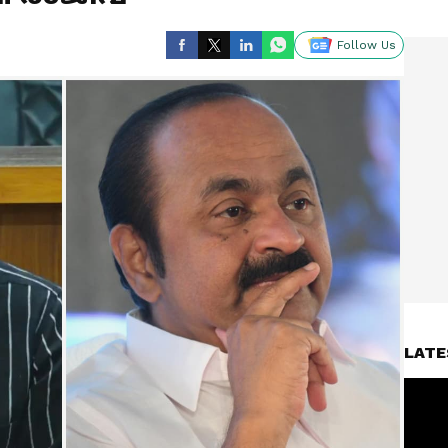
Follow Us
LATE