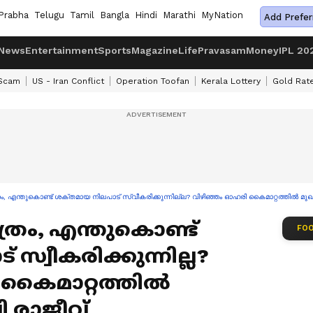
Prabha
Telugu
Tamil
Bangla
Hindi
Marathi
MyNation
Add Prefer
News
Entertainment
Sports
Magazine
Life
Pravasam
Money
IPL 20
 Scam
US - Iran Conflict
Operation Toofan
Kerala Lottery
Gold Rat
രം, എന്തുകൊണ്ട് ശക്തമായ നിലപാട് സ്വീകരിക്കുന്നില്ല? വിഴിഞ്ഞം ഓഹരി കൈമാറ്റത്തിൽ മുഖ്യ
്രം, എന്തുകൊണ്ട്
FOO
സ്വീകരിക്കുന്നില്ല?
 കൈമാറ്റത്തിൽ
പി രാജീവ്