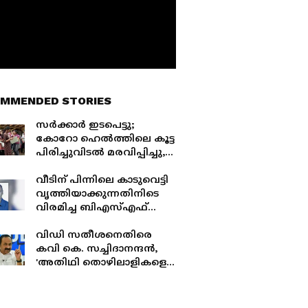
MMENDED STORIES
സർക്കാർ ഇടപെട്ടു;
കോറോ ഹെൽത്തിലെ കൂട്ട
പിരിച്ചുവിടൽ മരവിപ്പിച്ചു,
ഈ മാസം ആറിന്
തൊഴിൽ സെക്രട്ടറിയുടെ
വീടിന് പിന്നിലെ കാടുവെട്ടി
സാന്നിധ്യത്തിൽ ചർച്ച
വൃത്തിയാക്കുന്നതിനിടെ
വിരമിച്ച ബിഎസ്എഫ്
ജവാന് കടന്നൽ കുത്തേറ്റു,
ചികിത്സയിലിരിക്കെ
വിഡി സതീശനെതിരെ
മരണം
കവി കെ. സച്ചിദാനന്ദൻ,
'അതിഥി തൊഴിലാളികളെ
അധിക്ഷേപിച്ചുള്ള
പരാമർശം അപമാനകരം,
പ്രവാസികളെ മുഖ്യമന്ത്രി