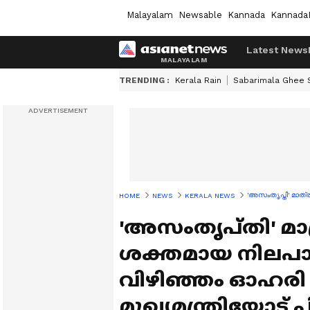
Malayalam
Newsable
Kannada
Kannada
Latest News
TRENDING :
Kerala Rain
Sabarimala Ghee
'അസംതൃപ്തി' മാത്
HOME
NEWS
KERALA NEWS
'അസംതൃപ്തി' മാത
ശക്തമായ നിലപാട് 
വിഴിഞ്ഞം ഓഹരി
മുഖ്യമന്ത്രിയോട് 