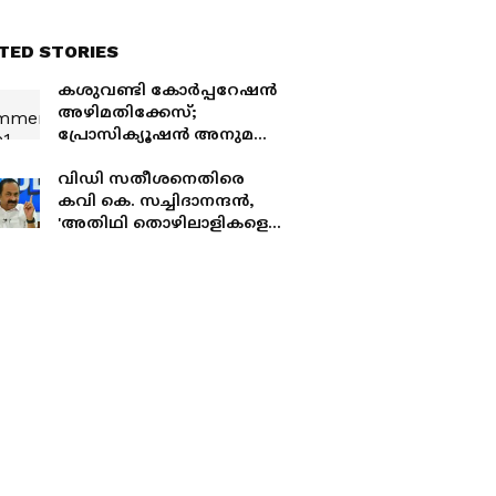
TED STORIES
കശുവണ്ടി കോർപ്പറേഷൻ
അഴിമതിക്കേസ്;
പ്രോസിക്യൂഷൻ അനുമതി
ഉത്തരവിലെ 'സമ്മർദ്ദം'
തിരുത്തും, നടപടി
വിഡി സതീശനെതിരെ
വിവാദത്തിന് പിന്നാലെ
കവി കെ. സച്ചിദാനന്ദൻ,
'അതിഥി തൊഴിലാളികളെ
അധിക്ഷേപിച്ചുള്ള
പരാമർശം അപമാനകരം,
പ്രവാസികളെ മുഖ്യമന്ത്രി
മറന്നു'