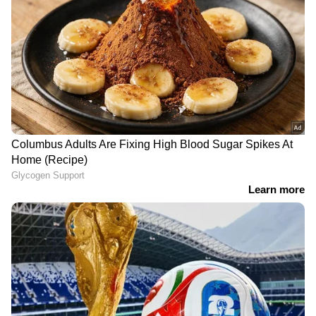
DOWNLOAD APP
കേരളത്തിലെ എല്ലാ വാർത്തകൾ
Kerala
News
അറിയാൻ എപ്പോഴും ഏഷ്യാനെറ്റ്
ന്യൂസ് വാർത്തകൾ.
Malayalam News
തത്സമയ അപ്‌ഡേറ്റുകളും ആഴത്തിലുള്ള
വിശകലനവും സമഗ്രമായ റിപ്പോർട്ടിംഗും —
എല്ലാം ഒരൊറ്റ സ്ഥലത്ത്. ഏത് സമയത്തും,