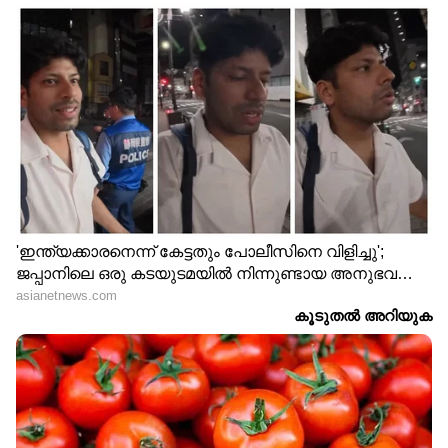
മെയ് 24- 1,16,640 രൂപ
മെയ് 25- 1,16,880 രൂപ