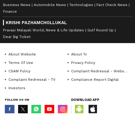
Business News
Automobile News
Technologies
Fact Check News
Finance
KRISHI PAZHAMCHOLLUKAL
Pravasi Malayali World, News & Life Updates
Gulf Round Up
Dear Big Ticket
About Website
About Tv
Terms Of Use
Privacy Policy
CSAM Policy
Complaint Redressal - Website
Complaint Redressal - TV
Compliance Report Digital
Investors
FOLLOW US ON
DOWNLOAD APP
© Copyright 2026 Asianxt Digital Technologies Private Limited (Formerly
known as Asianet News Media & Entertainment Private Limited) | All Rights
Reserved