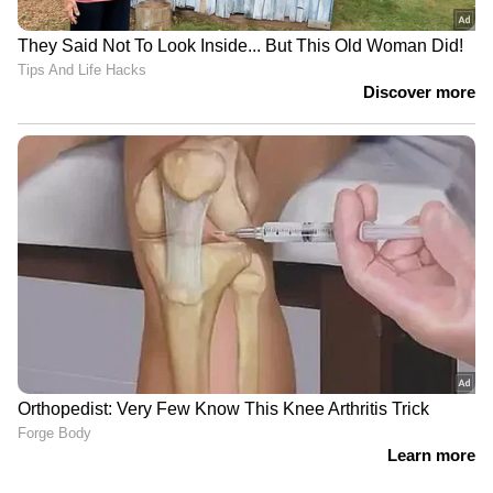
രൂപ
മെയ് 7- രാവിലെ 1,11,800 രൂപ| ഉച്ചയ്ക്ക് 1,12,200
രൂപ