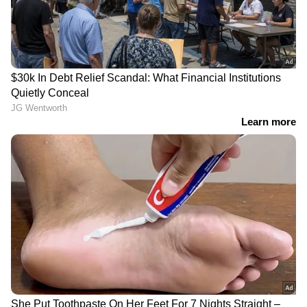
മെയ് 13- രാവിലെ 1,23,220 രൂപ ( ഈ മാസത്തെ
ഏറ്റവും ഉയർന്ന വില)| ഉച്ചയ്ക്ക് 1,18,800 രൂപ
മെയ് 14- 1,19,040 രൂപ
മെയ് 15- രാവിലെ 1,17,400 രൂപ| ഉച്ചയ്ക്ക് 1,15,600
രൂപ
മെയ് 16- 1,14,800 രൂപ
മെയ് 17- 1,14,800 രൂപ