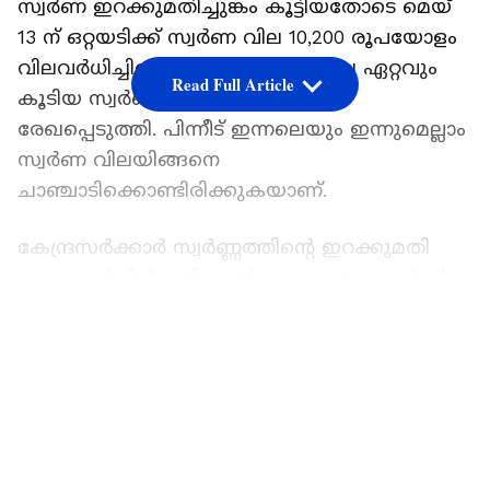
സ്വ‍‌ർണ ഇറക്കുമതിച്ചുങ്കം കൂട്ടിയതോടെ മെയ്
13 ന് ഒറ്റയടിക്ക് സ്വ‍ർണ വില 10,200 രൂപയോളം
വിലവർധിച്ചിരുന്നു. ഈ മാസത്തിലെ ഏറ്റവും
Read Full Article
കൂടിയ സ്വ‍‌ർണ വില 1,23,120 ആയി
രേഖപ്പെടുത്തി. പിന്നീട് ഇന്നലെയും ഇന്നുമെല്ലാം
സ്വ‍ർണ വിലയിങ്ങനെ
ചാഞ്ചാടിക്കൊണ്ടിരിക്കുകയാണ്.
കേന്ദ്രസർക്കാർ സ്വർണ്ണത്തിന്റെ ഇറക്കുമതി
ചുങ്കം വർധിപ്പിച്ചതിനെതിരെ കേരള ഗോൾഡ്
ആൻഡ് സിൽവർ മർച്ചന്റ്സ് അസോസിയേഷൻ
LATEST VIDEOS
രംഗത്ത് വന്നിരുന്നു. സ്വർണ്ണത്തിന്റെ ഇറക്കുമതി
ചുങ്കം 6% ത്തിൽ നിന്നും 15% ആയി
വർദ്ധിപ്പിച്ചത് ഇറക്കുമതി കുറയ്ക്കുക എന്ന
ലക്ഷ്യത്തോടെയാണെങ്കിലും സ്വാഭാവികമായി
കള്ളക്കടത്ത് വർദ്ധിക്കുന്നതിന് ഇത്