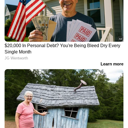
വിദ്യാഭ്യാസവകുപ്പിലെ
ആർ. സു​ഗതന് നൽകിയ
താത്കാലിക
എസ്കോർട്ട് പരോൾ
ജീവനക്കാർക്ക് പൊലീസ്
റദ്ദാക്കി ഉത്തരവിറക്കി
ക്ലിയറൻസ് നിർബന്ധം
ആഭ്യന്തരവകുപ്പ്
LATEST VIDEOS
നിതിൻ രാജിന്റെ മരണം; നിതിന്റെ
കുടുംബത്തിന്റെ മൊഴി
വീണ്ടുമെടുക്കും
കനത്ത മഴയിൽ തൃശൂരും വീണു;
ജാഗ്രത നിർദേശം, വിദ്യാഭ്യാസ
സ്ഥാപനങ്ങൾക്ക് ഇന്ന് അവധി
മെയ് 5- 1,09,400 ( ഈ മാസത്തെ ഏറ്റവും
കുറഞ്ഞ വില)
മെയ് 6- രാവിലെ 1,10,960 രൂപ, ഉച്ചയ്ക്ക് 1,11,560