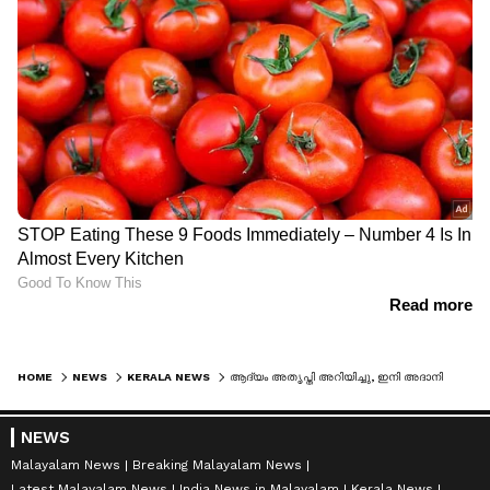
HOME
NEWS
KERALA NEWS
ആദ്യം അതൃപ്തി അറിയിച്ചു, ഇനി അദാനിയുടെ നടപടിയിൽ നിയമോപദേശം തേടാൻ സർക്കാർ, വിദ​ഗ്ധ പരിശോധനയും നടത്തും‌
NEWS
Malayalam News
Breaking Malayalam News
Latest Malayalam News
India News in Malayalam
Kerala News