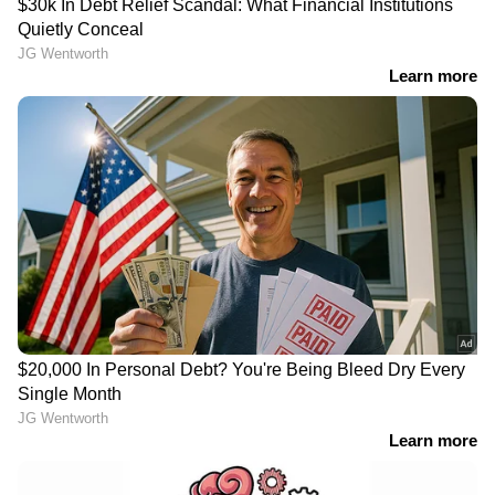
LATEST VIDEOS
രാജ്യസഭയിൽ പ്രതിപക്ഷ ബഹളം;
അമിത് ഷാ സഭയിലെത്തി
പ്രസ്‌താവന നടത്തണമെന്ന്
ഖാർഗെ
വെൺമണിയിൽ
അച്ചൻകോവിലാറിൽ നിന്നുള്ള
റെഗുലേറ്റർ തകർന്നതോടെ
ദുരിതം; പരാതി നൽകി മടുത്ത്
നാട്ടുകാർ