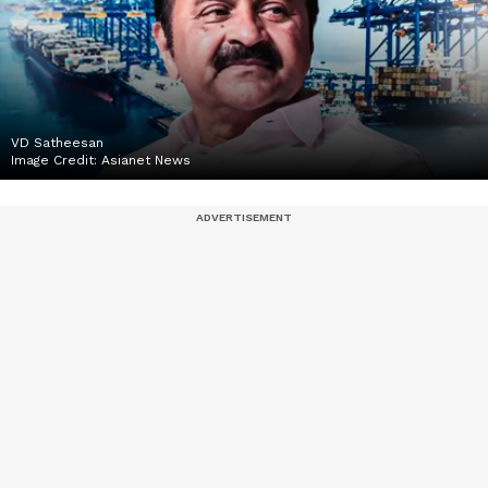
VD Satheesan
Image Credit:
Asianet News