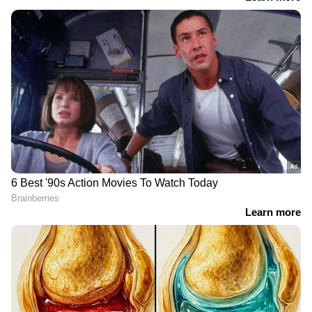
DOWNLOAD APP
RECOMMENDED STORIES
അടുത്ത മൂന്ന്
രണ്ടുംകൽപ്പിച്ച് രമേശ്
മണിക്കൂറിൽ 9 ജില്ലകളിൽ
ചെന്നിത്തല, കളത്തിൽ
മഴ പെയ്യും; ബംഗാൾ
നേരിട്ടിറങ്ങാൻ ആഭ്യന്തര
ഉൾക്കടലിൽ ന്യൂനമർദ്ദം,
മന്ത്രി; ‘മിനി ഇന്ത്യ’യെ
ഇന്ന് രണ്ടിടത്ത്
രക്ഷിക്കാൻ തൂഫാൻ
അതിശക്തമഴയും കാറ്റും
ജാഗരൺ, വമ്പൻ
ആഹ്വാനം