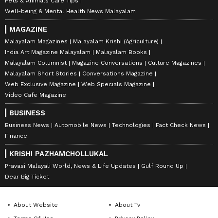
Pets & Animals Care Tips
Well-being & Mental Health News Malayalam
MAGAZINE
Malayalam Magazines
Malayalam Krishi (Agriculture)
India Art Magazine Malayalam
Malayalam Books
Malayalam Columnist
Magazine Conversations
Culture Magazines
Malayalam Short Stories
Conversations Magazine
Web Exclusive Magazine
Web Specials Magazine
Video Cafe Magazine
BUSINESS
Business News
Automobile News
Technologies
Fact Check News
Finance
KRISHI PAZHAMCHOLLUKAL
Pravasi Malayali World, News & Life Updates
Gulf Round Up
Dear Big Ticket
About Website
About Tv