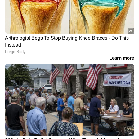
'ഇതാ നോക്ക്, 3550 രൂപ
മിക്ക ചോദ്യങ്ങൾക്കും
കൊടുത്ത് പരിശോധന
ഉത്തരം 'ബി' ഒപ്ഷന്‍, പ്ലസ്
നടത്തി കിട്ടിയ റിസൾട്ട്';
ടു നിലവാരം മാത്രം;
വെരി വെരി സോറി,
മറ്റൊരു പിഎസ്‍സി
നടന്നത് വിശദീകരിച്ച്
പരീക്ഷയിലും അട്ടിമറി
ഹെലൻ ഓഫ് സ്പാർട്ട
സംശയം, മുഖ്യമന്ത്രിക്ക്
പരാതി