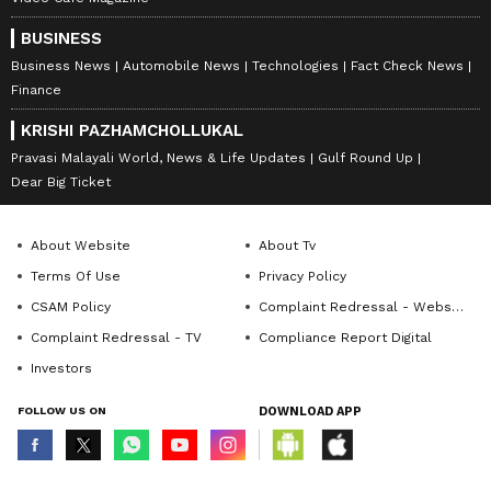
BUSINESS
Business News
Automobile News
Technologies
Fact Check News
Finance
KRISHI PAZHAMCHOLLUKAL
Pravasi Malayali World, News & Life Updates
Gulf Round Up
Dear Big Ticket
About Website
About Tv
Terms Of Use
Privacy Policy
CSAM Policy
Complaint Redressal - Website
Complaint Redressal - TV
Compliance Report Digital
Investors
FOLLOW US ON
DOWNLOAD APP
© Copyright 2026 Asianxt Digital Technologies Private Limited (Formerly