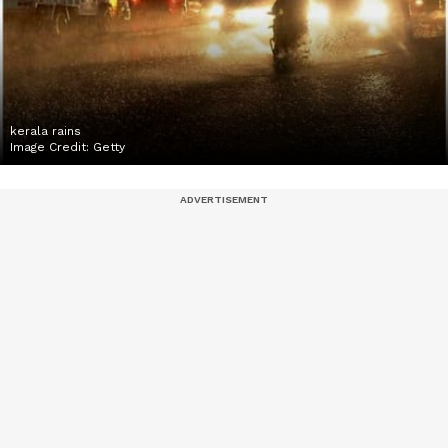
kerala rains
Image Credit:
Getty