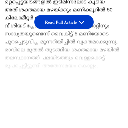
ഒറ്റപ്പെട്ടയിടങ്ങളിൽ ഇടിമിന്നലോട് കൂടിയ
അതിശക്തമായ മഴയ്ക്കും മണിക്കൂറിൽ 50
കിലോമീറ്റർ വരെ വേഗതയിൽ
Read Full Article
വീശിയടിച്ചേക്കാവുന്ന ശക്തമായ കാറ്റിനും
സാധ്യതയുണ്ടെന്ന് വൈകിട്ട് 5 മണിയോടെ
പുറപ്പെടുവിച്ച മുന്നറിയിപ്പിൽ വ്യക്തമാക്കുന്നു.
രാവിലെ മുതൽ തുടങ്ങിയ ശക്തമായ മഴയിൽ
തലസ്ഥാനത്ത് പലയിടത്തും വെള്ളക്കെട്ട്
രൂപപ്പെട്ടിട്ടുണ്ട്. അതേസമയം കൊല്ലം,
പത്തനംതിട്ട, ആലപ്പുഴ, കോട്ടയം, എറണാകുളം,
മലപ്പുറം, കോഴിക്കോട് എന്നീ 7 ജില്ലകളിൽ ഇന്ന്
LATEST VIDEOS
യെല്ലോ അലർട്ടും പ്രഖ്യാപിച്ചിട്ടുണ്ട്. അടുത്ത
അഞ്ച് ദിവസവും സംസ്ഥാനത്ത് പരക്കെ മഴ
തുടരുമെന്നാണ് കാലാവസ്ഥാ പ്രവചനം. നാളെ
കോട്ടയം, എറണാകുളം, ഇടുക്കി, കോഴിക്കോട്,
വയനാട്, കണ്ണൂർ ജില്ലകളിലും ജൂൺ ഒന്നിന്