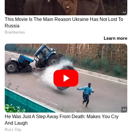
എല്ലാം ഒരൊറ്റ സ്ഥലത്ത്. ഏത് സമയത്തും,
എവിടെയും വിശ്വസനീയമായ വാർത്തകൾ
ലഭിക്കാൻ
Asianet News Malayalam
RECOMMENDED STORIES