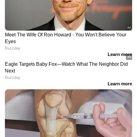
തീരുമാനം അറിയിക്കാൻ അണ്ണാമലൈ;
നാളെ ഉച്ചയ്ക്ക് 12-ന് പ്രഖ്യാപിക്കും,
സോഷ്യൽ മീഡിയ ലൈവിൽ വരും
RECOMMENDED STORIES