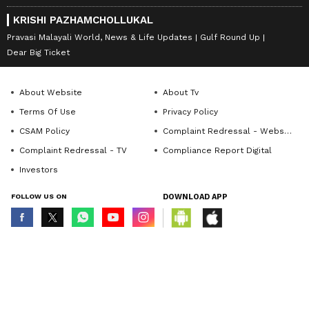
KRISHI PAZHAMCHOLLUKAL
Pravasi Malayali World, News & Life Updates
Gulf Round Up
Dear Big Ticket
About Website
About Tv
Terms Of Use
Privacy Policy
CSAM Policy
Complaint Redressal - Website
Complaint Redressal - TV
Compliance Report Digital
Investors
FOLLOW US ON
DOWNLOAD APP
© Copyright 2026 Asianxt Digital Technologies Private Limited (Formerly
known as Asianet News Media & Entertainment Private Limited) | All Rights
Reserved