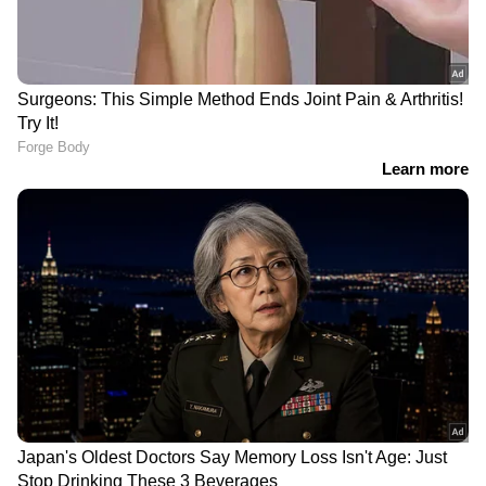
അർജുൻ ആയങ്കിയുടെ
മഹാരാഷ്ട്രയിൽ പാലിന്
അറസ്റ്റ്: വിവരം നൽകിയ
വില കൂടും; ലിറ്ററിന് 2
ഓട്ടോ ഡ്രൈവർക്ക്
രൂപയുടെ വർധന ഓഗസ്റ്റ്
പാരിതോഷികം; ഒരു ലക്ഷം
11 മുതൽ
രൂപ നൽകുമെന്ന് ഒരു
വ്യക്തി അറിയിച്ചതായി
മന്ത്രി രമേശ് ചെന്നിത്തല
കണ്ണൂരിൽ അറസ്റ്റിലായ
അർജുൻ ആയങ്കിയെ
അര്‍ജുന്‍ ആയങ്കിയെ പിടിച്ച
മജിസ്ട്രേറ്റിന് മുന്നിൽ
ശേഷമാണ് പൊലീസ് ഈ
ഹാജരാക്കും
വൃത്തികേട് കാണിച്ചത്,
തിരച്ചിൽ