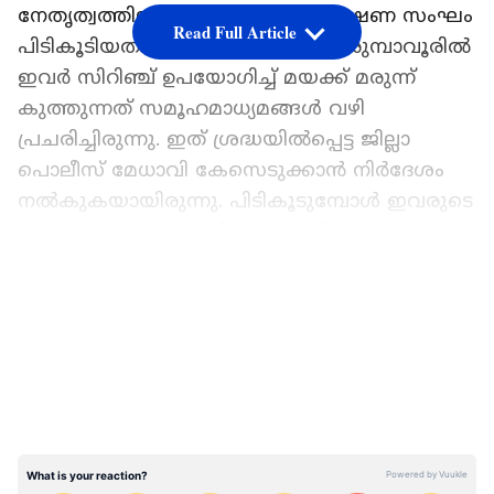
നേതൃത്വത്തിലുള്ള പ്രത്യേക അന്വേഷണ സംഘം
Read Full Article
പിടികൂടിയത്. കഴിഞ്ഞ ദിവസം പെരുമ്പാവൂരിൽ
ഇവർ സിറിഞ്ച് ഉപയോഗിച്ച് മയക്ക് മരുന്ന്
കുത്തുന്നത് സമൂഹമാധ്യമങ്ങൾ വഴി
പ്രചരിച്ചിരുന്നു. ഇത് ശ്രദ്ധയിൽപ്പെട്ട ജില്ലാ
പൊലീസ് മേധാവി കേസെടുക്കാൻ നിർദേശം
നൽകുകയായിരുന്നു. പിടികൂടുമ്പോൾ ഇവരുടെ
കൈവശം ആറ് കുപ്പി ഹെറോയിനും
ഉണ്ടായിരുന്നു.
LATEST VIDEOS