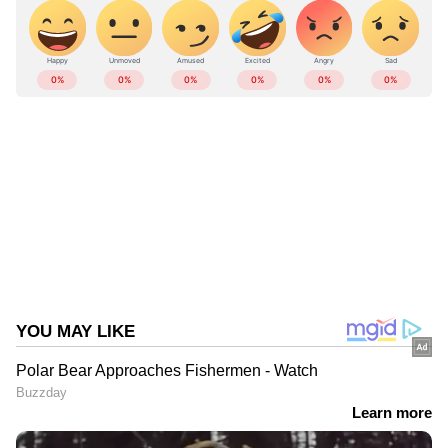
ABOUT THE AUTHOR
Web Desk
WD
Drug
Follow Us