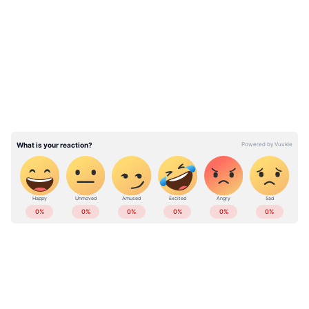
ചാൻസലറുടെ തീരുമാനം
LATEST VIDEOS
റദ്ദാക്കുകയാണെങ്കിൽ സെനറ്റ് നോമിനിയെ
നിർദേശിക്കുമോയെന്ന് കോടതി ചോദിച്ചിരുന്നു.
വിട്ടുവീഴ്ചക്ക് ആരും തയ്യാറാകുന്നില്ലെങ്കിൽ
ചാൻസലറുടെ തീരുമാനത്തിൽ എന്തിന്
ഇടപെടണമെന്ന ചോദ്യവും കോടതിയിൽ
നിന്നുണ്ടായി.
ABOUT THE AUTHOR
Web Desk
WD
ഗവർണർ
Published :
Dec 08 2022, 12:14 AM IST