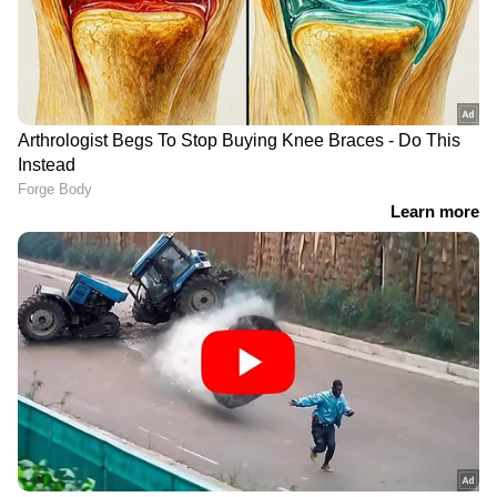
RECOMMENDED STORIES
യുഎസ് പ്രസിഡൻ്റ്
ഔദ്യോഗിക വാഹനം
ഡോണൾഡ് ട്രംപിൻ്റെ
കണ്ടില്ല; ഓട്ടോറിക്ഷയിൽ
മരുമകൻ മൈക്കൽ
യാത്ര ചെയ്ത് കേന്ദ്രമന്ത്രി
ബൂലോസ് ആലപ്പുഴയിൽ;
സുരേഷ് ഗോപി