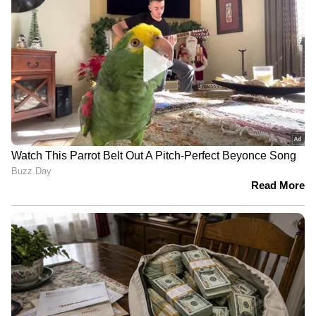
സി ബസ് അപകടത്തിൽപെട്ട് രണ്ട്
മരണം