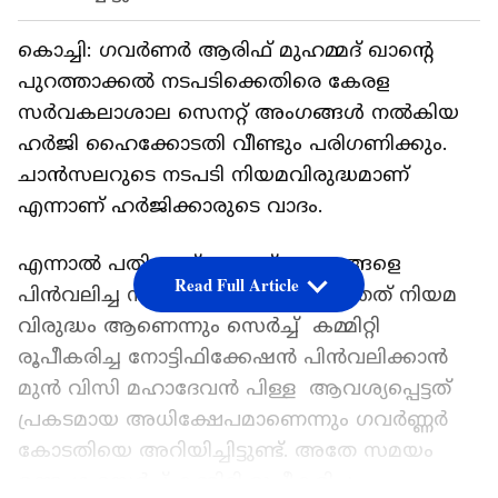
കൊച്ചി: ഗവർണര്‍ ആരിഫ് മുഹമ്മദ് ഖാന്‍റെ
പുറത്താക്കല്‍ നടപടിക്കെതിരെ കേരള
സർവകലാശാല സെനറ്റ് അംഗങ്ങൾ നൽകിയ
ഹർജി ഹൈക്കോടതി വീണ്ടും പരിഗണിക്കും.
ചാൻസലറുടെ നടപടി നിയമവിരുദ്ധമാണ്
എന്നാണ് ഹർജിക്കാരുടെ വാദം.
എന്നാൽ പതിന‌ഞ്ച് സെനറ്റ് അംഗങ്ങളെ
Read Full Article
പിൻവലിച്ച നടപടി അംഗീകരിക്കാത്തത് നിയമ
വിരുദ്ധം ആണെന്നും സെർച്ച് കമ്മിറ്റി
രൂപീകരിച്ച നോട്ടിഫിക്കേഷൻ പിൻവലിക്കാൻ
മുൻ വിസി മഹാദേവൻ പിള്ള ആവശ്യപ്പെട്ടത്
പ്രകടമായ അധിക്ഷേപമാണെന്നും ഗവർണ്ണർ
കോടതിയെ അറിയിച്ചിട്ടുണ്ട്. അതേ സമയം
രണ്ടംഗ സെർച്ച് കമ്മിറ്റി രൂപീകരിച്ച