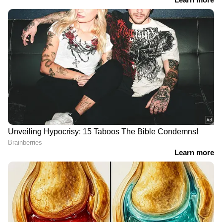
കേരളത്തിലെ എല്ലാ വാർത്തകൾ
Kerala
News
അറിയാൻ എപ്പോഴും ഏഷ്യാനെറ്റ്
ന്യൂസ് വാർത്തകൾ.
Malayalam News
തത്സമയ അപ്‌ഡേറ്റുകളും ആഴത്തിലുള്ള
വിശകലനവും സമഗ്രമായ റിപ്പോർട്ടിംഗും —
എല്ലാം ഒരൊറ്റ സ്ഥലത്ത്. ഏത് സമയത്തും,
എവിടെയും വിശ്വസനീയമായ വാർത്തകൾ
ലഭിക്കാൻ
Asianet News Malayalam