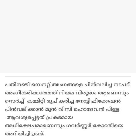
പതിന‌ഞ്ച് സെനറ്റ് അംഗങ്ങളെ പിൻവലിച്ച നടപടി
അംഗീകരിക്കാത്തത് നിയമ വിരുദ്ധം ആണെന്നും
സെർച്ച് കമ്മിറ്റി രൂപീകരിച്ച നോട്ടിഫിക്കേഷൻ
പിൻവലിക്കാൻ മുൻ വിസി മഹാദേവൻ പിള്ള
ആവശ്യപ്പെട്ടത് പ്രകടമായ
അധിക്ഷേപമാണെന്നും ഗവർണ്ണർ കോടതിയെ
അറിയിച്ചിട്ടുണ്ട്.