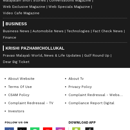
Malayalam Short Stories
Conversations Magazine
Web Exclusive Magazine
Web Specials Magazine
Video Cafe Magazine
BUSINESS
Business News
Automobile News
Technologies
Fact Check News
Finance
KRISHI PAZHAMCHOLLUKAL
Pravasi Malayali World, News & Life Updates
Gulf Round Up
Dear Big Ticket
About Website
About Tv
Terms Of Use
Privacy Policy
CSAM Policy
Complaint Redressal - Website
Complaint Redressal - TV
Compliance Report Digital
Investors
FOLLOW US ON
DOWNLOAD APP