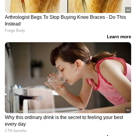
DOWNLOAD APP
RECOMMENDED STORIES
'എല്ലാം ബക്കാഡ‍ിക്ക്
മദ്യനികുതി വിവാദം:
വേണ്ടി', സർക്കാരിനെതിരെ
പ്രതിപക്ഷത്തിൻ്റെ