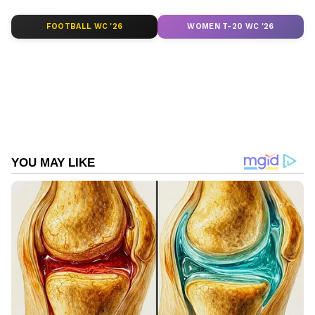
ABOUT THE AUTHOR
FOOTBALL WC '26
WOMEN T-20 WC '26
Web Desk
WD
കൊലപാതകം
Follow Us