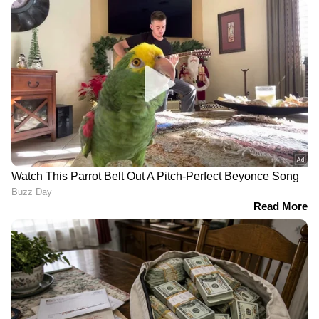
LATEST VIDEOS
ഷിജിനെ കാത്ത് കണ്ണീരോടെ
കുടുംബം; മുതലപ്പൊഴിയില്‍
കാണാതായ മത്സ്യത്തൊഴിലാളിയെ
കണ്ടെത്താന്‍ തെരച്ചില്‍
ഒരേ സമയം സ്വർണം കടത്തലും
പൊട്ടിക്കലും,
അകമ്പടിയൊരുക്കാൻ വിശ്വസ്ത
ഗുണ്ടാവലയം! ; അർജുൻ
ആയങ്കിയെ അറിയാം