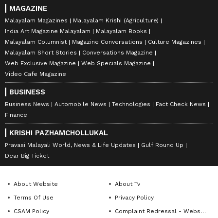
MAGAZINE
Malayalam Magazines
Malayalam Krishi (Agriculture)
India Art Magazine Malayalam
Malayalam Books
Malayalam Columnist
Magazine Conversations
Culture Magazines
Malayalam Short Stories
Conversations Magazine
Web Exclusive Magazine
Web Specials Magazine
Video Cafe Magazine
BUSINESS
Business News
Automobile News
Technologies
Fact Check News
Finance
KRISHI PAZHAMCHOLLUKAL
Pravasi Malayali World, News & Life Updates
Gulf Round Up
Dear Big Ticket
About Website
About Tv
Terms Of Use
Privacy Policy
CSAM Policy
Complaint Redressal - Website