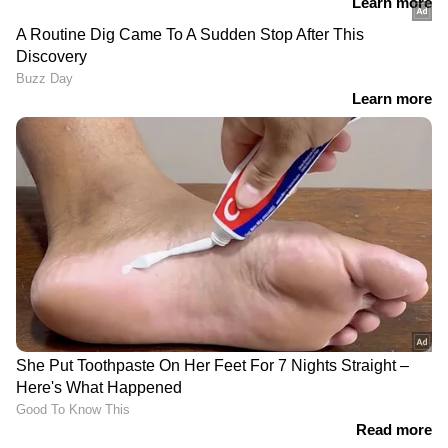
ഗുരുതര അഴിമതി
അടിയന്തര പ്രമേയ
ആരോപണമുയർത്തി
നോട്ടീസിന് അനുമതി
പ്രതിപക്ഷ നേതാവ്;
നിഷേധിച്ചു; ബജറ്റ്
മദ്യത്തിന്‍റെ
ചർച്ചക്കുള്ളിലെ
നികുതിയിളവിൽ സഭയിൽ
വിഷയമെന്ന് സ്പീക്കർ,
ബഹളം, ഇറങ്ങിപ്പോക്ക്
സഭയിൽ ബഹളം
പി.വി.ശ്രീനിജന് എതിരെ
മെഡിക്കൽ ഷോപ്പുകൾക്ക്
വിജിലൻസ് അന്വേഷണം;
മുന്നിൽ ആ ബോർഡ്
സിഎസ്ആര്‍ ഫണ്ട് വാങ്ങി
പാടില്ല; ഡിസ്കൗണ്ട്
നടപ്പാക്കിയ പദ്ധതിയില്‍
ബോർഡുകൾ വിലക്കിയ
1.90 കോടിയുടെ ക്രമക്കേട്
സർക്കുലർ ശരിവെച്ച്
ആരോപണം
ഹൈക്കോടതി