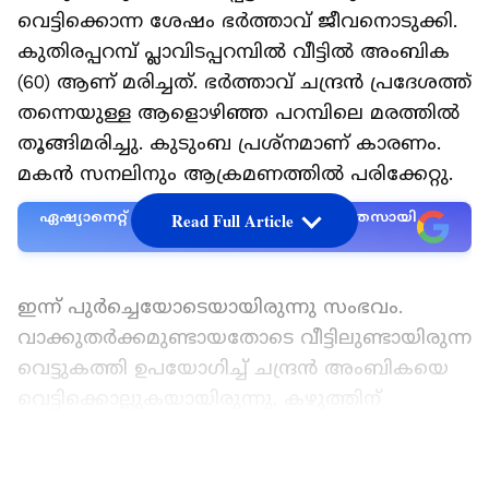
വെട്ടിക്കൊന്ന ശേഷം ഭർത്താവ് ജീവനൊടുക്കി.
കുതിരപ്പറമ്പ് പ്ലാവിടപ്പറമ്പിൽ വീട്ടിൽ അംബിക
(60) ആണ് മരിച്ചത്. ഭർത്താവ് ചന്ദ്രൻ പ്രദേശത്ത്
തന്നെയുള്ള ആളൊഴിഞ്ഞ പറമ്പിലെ മരത്തിൽ
തൂങ്ങിമരിച്ചു. കുടുംബ പ്രശ്നമാണ് കാരണം.
മകൻ സനലിനും ആക്രമണത്തിൽ പരിക്കേറ്റു.
ഏഷ്യാനെറ്റ് ന്യൂസ് പ്രധാന വാർത്താ സ്രോതസായി
Read Full Article
തെരഞ്ഞെടുക്കുക
ഇന്ന് പുർച്ചെയോടെയായിരുന്നു സംഭവം.
വാക്കുതർക്കമുണ്ടായതോടെ വീട്ടിലുണ്ടായിരുന്ന
വെട്ടുകത്തി ഉപയോഗിച്ച് ചന്ദ്രൻ അംബികയെ
വെട്ടിക്കൊല്ലുകയായിരുന്നു. കഴുത്തിന്
പുറകിലാണ് വെട്ടേറ്റത്. അച്ഛനെ തടയാൻ
ശ്രമിച്ചപ്പോഴാണ് മകന് വെട്ടേറ്റത്. സനലിന്
LATEST VIDEOS