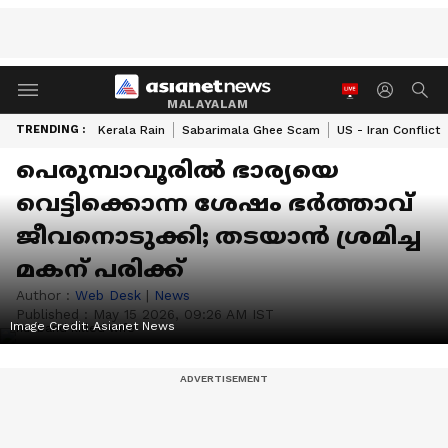
MALAYALAM
TRENDING :
Kerala Rain
Sabarimala Ghee Scam
US - Iran Conflict
പെരുമ്പാവൂരിൽ ഭാര്യയെ
വെട്ടിക്കൊന്ന ശേഷം ഭർത്താവ്
ജീവനൊടുക്കി; തടയാൻ ശ്രമിച്ച
മകന് പരിക്ക്
Author :
Web Desk
|
News
Published :
May 15 2026, 09:26 AM IST
Image Credit:
Asianet News