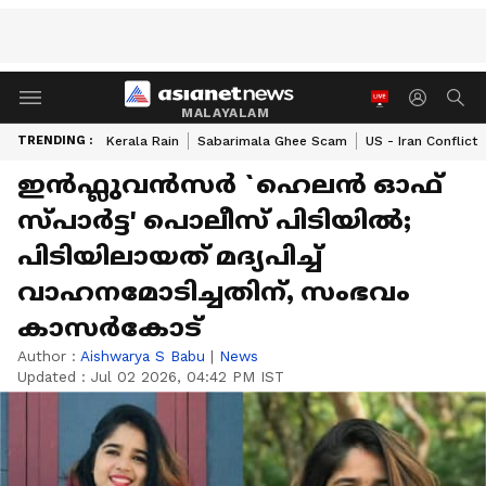
MALAYALAM
TRENDING :
Kerala Rain
Sabarimala Ghee Scam
US - Iran Conflict
ഇൻഫ്ലുവൻസർ `ഹെലൻ ഓഫ്
സ്പാർട്ട' പൊലീസ് പിടിയിൽ;
പിടിയിലായത് മദ്യപിച്ച്
വാഹനമോടിച്ചതിന്, സംഭവം
കാസർകോട്
Author :
Aishwarya S Babu
|
News
Updated :
Jul 02 2026, 04:42 PM IST