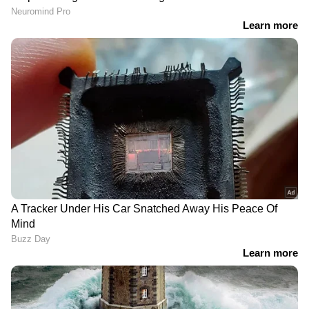
LATEST VIDEOS
തപ്പിയത് ഹെൽമറ്റ് കള്ളനെ;
കിട്ടിയത് ബൈക്ക് മോഷ്ടാവിനെ
മണിക്കൂറിൽ ആറായിരം
വാഹനങ്ങൾ; ദുബായ് അൽ
കുദ്രയിലെ പാലം തുറന്നു