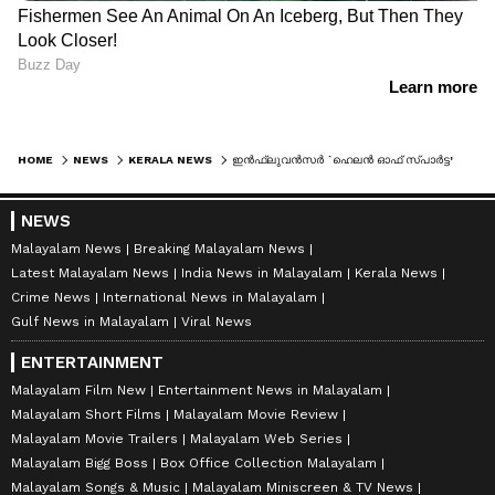
HOME
NEWS
KERALA NEWS
ഇൻഫ്ലുവൻസർ `ഹെലൻ ഓഫ് സ്പാർട്ട' പൊലീസ് പിടിയിൽ; പിടിയിലായത് മദ്യപിച്ച് വാഹനമോടിച്ചതിന്, സംഭവം കാസർകോട്
NEWS
Malayalam News
Breaking Malayalam News
Latest Malayalam News
India News in Malayalam
Kerala News
Crime News
International News in Malayalam
Gulf News in Malayalam
Viral News
ENTERTAINMENT
Malayalam Film New
Entertainment News in Malayalam
Malayalam Short Films
Malayalam Movie Review
Malayalam Movie Trailers
Malayalam Web Series
Malayalam Bigg Boss
Box Office Collection Malayalam
Malayalam Songs & Music
Malayalam Miniscreen & TV News