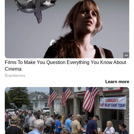
RECOMMENDED STORIES
എന്നത്തേയും പോലെ
`ലീഗിന് വിയോജിപ്പ്
ലക്ഷ്മി എത്തിയില്ല, പകരം
ഉണ്ടായിരുന്നു'; വീര്യം
ചന്ദ്രോത്ത് ഗോത്ര
കുറഞ്ഞ മദ്യത്തിൻ്റെ
ഉന്നതിയിലേക്ക് എത്തിയത്
പുതിയ നികുതി
സങ്കട വാർത്ത;
ഘടനയിൽ വിയോജിപ്പ്
നാട്ടുകാരുമായി
സമ്മതിച്ച് മന്ത്രി കെ എം
ഇണങ്ങിക്കഴിഞ്ഞിരുന്ന
ഷാജി
കാട്ടാന ചരിഞ്ഞു