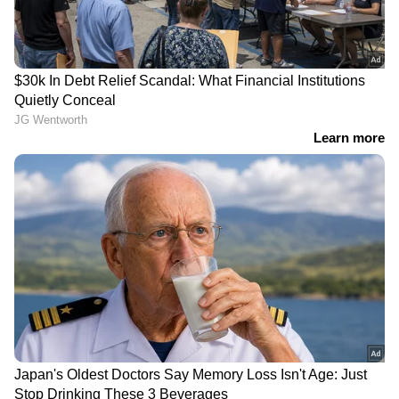
ഭാര്യ മകനൊപ്പം
തിരുവനന്തപുരം
വിദേശത്ത്, വീട്ടില്‍
റെയിൽവെ സ്റ്റേഷനിൽ
ഒറ്റയ്ക്കായിരുന്ന 67
പൈലിങ് യന്ത്രം
കാരനെ തിരഞ്ഞത് 3
ട്രാക്കിലേക്ക് ചെരിഞ്ഞു;
ദിവസം, ഒടുവിൽ വീട്ടിലെ
ഒന്നാം നമ്പർ പ്ലാറ്റ്ഫോമിൽ
കിണറ്റിൽ മരിച്ച നിലയിൽ
ഗതാഗതം നിർത്തിവച്ചു