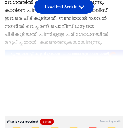
വേഗത്തിൽ ഓടിച്ച് പോവുകയായിരുന്നു.
Read Full Article
കാറിനെ പിന്തുടർന്നെത്തിയാണ് പൊലീസ്
ഇവരെ പിടികൂടിയത്. ബന്തിയോട് ഭഗവതി
നഗറിൽ വെച്ചാണ് പൊലീസ് ധന്യയെ
പിടികൂടിയത്. പിന്നീടുള്ള പരിശോധനയിൽ
മദ്യപിച്ചതായി കണ്ടെത്തുകയായിരുന്നു.
ഏഷ്യാനെറ്റ് ന്യൂസ് പ്രധാന വാർത്താ സ്രോതസായി
തെരഞ്ഞെടുക്കുക
LATEST VIDEOS
പ്രമുഖയായ യുട്യൂബറാണ് ഹെലൻ ഓഫ്
സ്പാർട്ട എന്ന എസ്ആർ ധന്യ. നാഷണൽ
ഹൈവേ 66ൽ റോഡിന് നടുവിലായി വാഹനം
നിർത്തിയിടുകയും ഇതുകണ്ട് പൊലീസ്
എത്തിയപ്പോൾ അമിത വേ​ഗത്തിൽ വാഹനം
ഓടിച്ചുപോകുകയും ചെയ്തതായാണ്
എഫ്ഐആറിൽ പറയുന്നു. പിന്തുടർന്നെത്തിയ