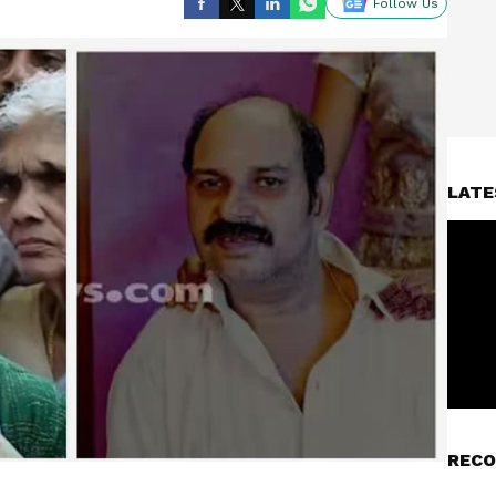
Follow Us
LATE
RECO