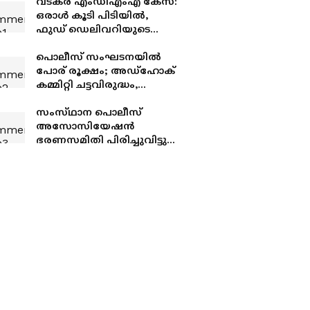
വടകര എംഡിഎംഎ കേസ്:
ഒരാൾ കൂടി പിടിയിൽ,
ഫുഡ് ഡെലിവറിയുടെ
മറവിൽ ലഹരി വിൽപ്പന
നടത്തിയെന്ന
പൊലീസ് സംഘടനയിൽ
കണ്ടെത്തലിൽ പൊലീസ്
പോര് രൂക്ഷം; അഡ്ഹോക്
കമ്മിറ്റി ചട്ടവിരുദ്ധം,
അംഗീകരിക്കില്ലെന്ന്
നിലവിലെ ഭാരവാഹികൾ
സംസ്‌ഥാന പൊലീസ്
അസോസിയേഷന്‍
ഭരണസമിതി പിരിച്ചുവിട്ടു,
നടപടി സർക്കാർ ഉത്തരവ്
പ്രകാരം