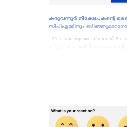
കരുവന്നൂര്‍ നിക്ഷേപകന്‍റെ മരണ
സിപിഎമ്മിനും ഒഴിഞ്ഞുമാറാനാവ
1.90 ലക്ഷം മാത്രമാണ് തന്നത്. 5 ലക്ഷ
ബില്ലുകൾ കാണിച്ചിട്ടും പണം തന്
വേണമെന്നും മിനി ആവശ്യപ്പെട്ടു.
8 ലക്ഷം നിക്ഷേപമുണ്ടെന്ന് കര
കേരളത്തിലെ എല്ലാ വാർത്
പറഞ്ഞു. സർക്കാർ തരുമ്പോൾ തരുന്
ഏഷ്യാനെറ്റ് ന്യൂസ് വാർത്ത
രണ്ടത്തെ മകൻ അരുൺ 8 ലക്ഷം നി
അപ്‌ഡേറ്റുകളും ആഴത്തിലുള്
പറയുന്നത്. എനിക്ക് 82 വയസ്സായി. 
എല്ലാം ഒരൊറ്റ സ്ഥലത്ത്. 
കിട്ടണം. സഹകരണ പ്രസ്ഥാനം നശിക
വാർത്തകൾ ലഭിക്കാൻ
Asian
സരോജിനി പറഞ്ഞു.
ABOUT THE AUTHOR
WD
Web Desk