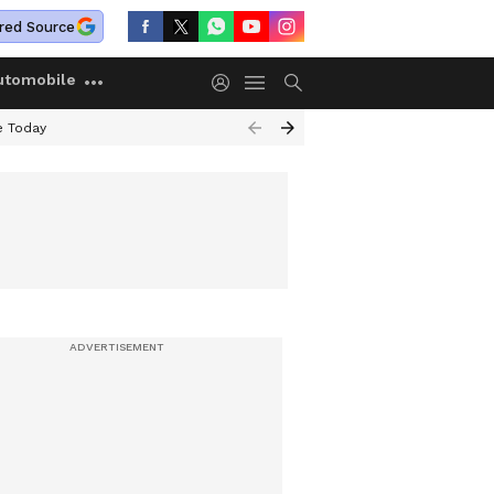
red Source
utomobile
e Today