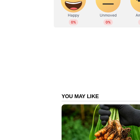
'കരുവന്നൂർ ബാങ്കിനെ കരകയറ്റ
മന്ത്രി ആർ ബിന്ദു
https://www.youtube.com/watch