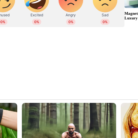
ാനുള്ള ആത്മാർഥമായ പരിശ്രമം നടത്തുന്നു':
?v=Ko18SgceYX8