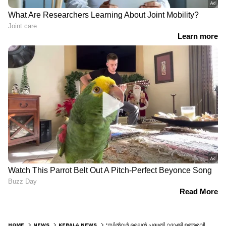
HOME
NEWS
KERALA NEWS
'സിൽവർ ലൈൻ പദ്ധതി റദ്ദാക്കി ഉത്തരവിറക്കണം, മഞ്ഞക്കുറ്റികൾ മാറ്റണം'; മുഖ്യമന്ത്രിക്ക് നിവേദനം നൽകി സമരസമിതി