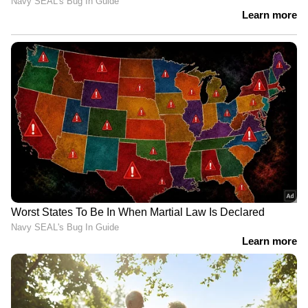
നമ്മുക്ക് എന്തു ചെയ്യണമെന്ന്
പോലും അറിയാത്ത
സംവിധാനങ്ങളാണ് ഇവിടെയുള്ളത്'