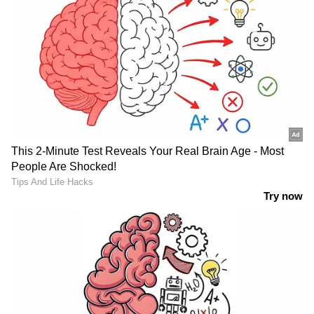
നയപ്രഖ്യാപന
പ്രസംഗത്തിനിടെ
സിലബസ്
സഭയിൽ ഗുരുതര
കാലഹരണപ്പെട്ടുവെന്ന്
പ്രോട്ടോക്കോൾ ലംഘനം
പറഞ്ഞതെന്തടിസ്ഥാനത്തിൽ
ചൂണ്ടിക്കാട്ടി പ്രതിപക്ഷ
? സതീശനെതിരെ
നേതാവ് പിണറായി
ശിവൻകുട്ടി
വിജയൻ;
ഗവർണർക്കൊപ്പം
ഡിജിപി സഭയിൽ,
വിവാദം
'ഇനി ഇവർക്കെല്ലാം വിട!
വിദ്യാർത്ഥിനികൾക്ക് 3
ഒപ്പം വലിയൊരു
ദിവസത്തെ ആർത്തവ
ആശ്വാസവും'; മുഖ്യമന്ത്രി
അവധി നൽകും;
സ്ഥാനം നഷ്ടമായ
യുഡിഎഫ് സർക്കാരിന്റെ
പ്രതിപക്ഷ
ആദ്യനയപ്രഖ്യാപനത്തിൽ
നേതാക്കൾക്കെതിരെ
പ്രഖ്യാപനം
രാജീവ് ചന്ദ്രശേഖർ