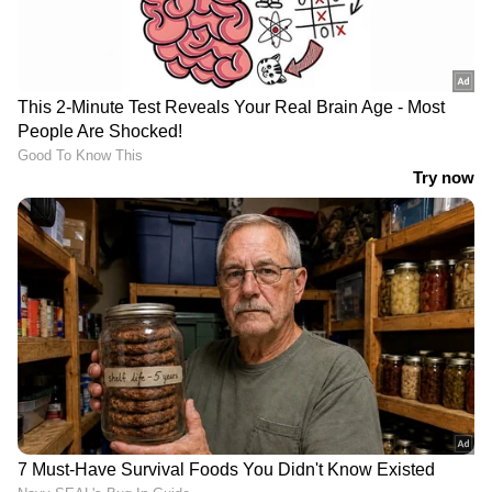
LATEST VIDEOS
മദ്യപിച്ച്
വാഹനമോടിച്ചു;ഇന്‍ഫ്ലുവന്‍സര്‍
ഹെലന്‍ ഓഫ് സ്പാര്‍ട്ടയുടെ
ലൈസന്‍സ് സസ്പെന്‍ഡ് ചെയ്തു
'ഇനിയൊരു ദുരന്തം വരുമ്പോൾ