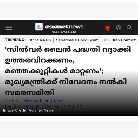
MALAYALAM
TRENDING :
Kerala Rain
Sabarimala Ghee Scam
US - Iran Conflict
'സിൽവർ ലൈൻ പദ്ധതി റദ്ദാക്കി
ഉത്തരവിറക്കണം,
മഞ്ഞക്കുറ്റികൾ മാറ്റണം';
മുഖ്യമന്ത്രിക്ക് നിവേദനം നൽകി
സമരസമിതി
Author :
Nirmala Babu
|
News
Updated :
May 19 2026, 06:03 PM IST
Image Credit:
Asianet News