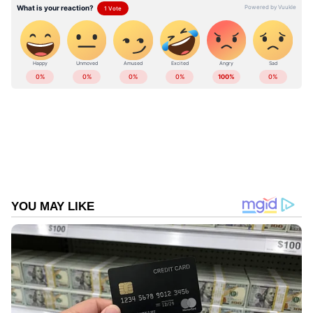
LATEST VIDEOS
ഏഷ്യാനെറ്റ് ന്യൂസ് പ്രധാന വാർത്താ സ്രോതസായി
തെരഞ്ഞെടുക്കുക
കേരളത്തിലെ എല്ലാ വാർത്തകൾ
Kerala
News
അറിയാൻ എപ്പോഴും ഏഷ്യാനെറ്റ്
ന്യൂസ് വാർത്തകൾ.
Malayalam News
തത്സമയ അപ്‌ഡേറ്റുകളും ആഴത്തിലുള്ള
വിശകലനവും സമഗ്രമായ റിപ്പോർട്ടിംഗും —
എല്ലാം ഒരൊറ്റ സ്ഥലത്ത്. ഏത് സമയത്തും,
എവിടെയും വിശ്വസനീയമായ വാർത്തകൾ