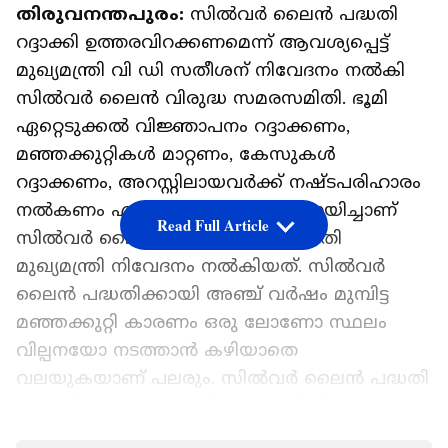
തിരുവനന്തപുരം:
സിൽവർ ലൈൻ പദ്ധതി
റദ്ദാക്കി ഉത്തരവിറക്കണമെന്ന് ആവശ്യപ്പെട്ട്
മുഖ്യമന്ത്രി വി ഡി സതീശന് നിവേദനം നൽകി
സിൽവർ ലൈൻ വിരുദ്ധ സമരസമിതി. ഭൂമി
ഏറ്റെടുക്കൽ വിജ്ഞാപനം റദ്ദാക്കണം,
മഞ്ഞക്കുറ്റികൾ മാറ്റണം, കേസുകൾ
റദ്ദാക്കണം, അറസ്റ്റിലായവർക്ക് നഷ്‌ടപരിഹാരം
നൽകണം എന്നീ ആവശ്യങ്ങള്‍ ഉന്നയിച്ചാണ്
Read Full Article
സിൽവർ ലൈൻ വിരുദ്ധ സമരസമിതി
മുഖ്യമന്ത്രി നിവേദനം നൽകിയത്. സിൽവർ
ലൈൻ പദ്ധതിക്കായി അഞ്ച് വർഷം മുമ്പിട്ട
മഞ്ഞക്കുറ്റി കാരണം ഒരു ലോണോ സ്ഥലം
വില്പനയോ നടത്താൻ കഴിയാതെ
വലയുകയാണ് പലരും. സിൽവർ ലൈൻ പദ്ധതി
ഉപേഷിക്കണമെന്നാണ് സമരസമിതിയുടെ
ആവശ്യം.