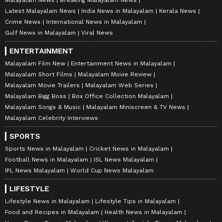
Malayalam News
Breaking Malayalam News
Latest Malayalam News
India News in Malayalam
Kerala News
Crime News
International News in Malayalam
Gulf News in Malayalam
Viral News
ENTERTAINMENT
Malayalam Film New
Entertainment News in Malayalam
Malayalam Short Films
Malayalam Movie Review
Malayalam Movie Trailers
Malayalam Web Series
Malayalam Bigg Boss
Box Office Collection Malayalam
Malayalam Songs & Music
Malayalam Miniscreen & TV News
Malayalam Celebrity Interviews
SPORTS
Sports News in Malayalam
Cricket News in Malayalam
Football News in Malayalam
ISL News Malayalam
IPL News Malayalam
World Cup News Malayalam
LIFESTYLE
Lifestyle News in Malayalam
Lifestyle Tips in Malayalam
Food and Recipes in Malayalam
Health News in Malayalam