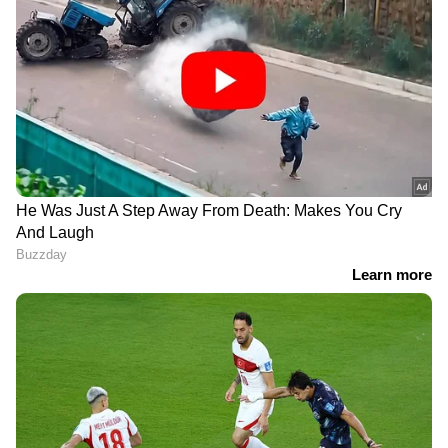
പദ്ധതിയോട് അനുബന്ധമായി തീരേണ്ട
Follow Us
വിഴിഞ്ഞം- ബാലരാമപുരം 12 കിമീ റോഡിന്
ടെണ്ടര്‍ വിളിക്കാന്‍ പോലും പിണറായി
സര്‍ക്കാരിന് ഇതുവരെ സാധിച്ചിട്ടില്ല.
കേന്ദ്രസര്‍ക്കാര്‍ പച്ചക്കൊടി കാട്ടിയ
പദ്ധതിയാണിത്. പിണറായി സര്‍ക്കാര്‍ 2016ല്‍
500 കോടി രൂപ വകയിരുത്തിയ അഴീക്കല്‍
തുറമുഖ പദ്ധതിക്ക് ഇതുവരെ പ്രോജക്ട്
റിപ്പോര്‍ട്ട് പോലും തയാറാക്കാന്‍ കഴിഞ്ഞില്ല
എന്നിടത്താണ് രണ്ടു സര്‍ക്കാരുകളും
തമ്മിലുള്ള വ്യത്യാസം പ്രകടമാകുന്നത്.
DOWNLOAD APP