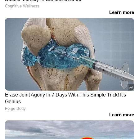
പ്രശസ്ത മലയാളം
ഇന്ന് നഷ്ടമായത് ആറ്
ചലച്ചിത്ര താരം സലിം
ജീവൻ, കാലവർഷം
കുമാർ അന്തരിച്ചു
കലിതുള്ളിയെത്തിയപ്പോൾ
കേരളത്തിൽ കനത്ത
നഷ്ടം; വരും
ദിവസങ്ങളിലും അതിശക്ത
മഴ ജാഗ്രത, ഓറഞ്ച്
അലർട്ട്
ഉമ്മന്‍ ചാണ്ടി പണപ്പെട്ടിയുമായി നില്ക്കുന്ന
കാര്‍ട്ടൂണ്‍ സഹിതം ' 5000 കോടിയുടെ
ഭൂമിതട്ടിപ്പും കടല്‍ക്കൊള്ളയും' എന്ന കൂറ്റന്‍