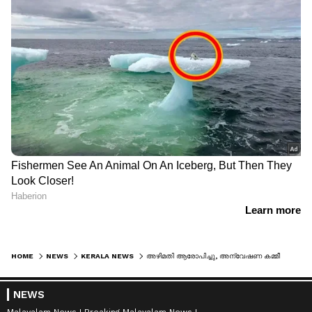
HOME
NEWS
KERALA NEWS
അഴിമതി ആരോപിച്ചു, അന്വേഷണ കമ്മീഷനെ നിയോഗിച്ചു, മനുഷ്യച്ചങ്ങല തീര്‍ത്തു,വിഴിഞ്ഞം വൈകിയതിന് പിണറായി മാപ്പ് പറയണം
NEWS