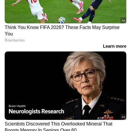
RECOMMENDED STORIES
കോണ്‍ഗ്രസ് വേദികളില്‍
പിണറായിക്കെതിരായ
ചിരിപ്പിച്ചും ചിന്തിപ്പിച്ചും
രാഹുൽ ഗാന്ധിയുടെ
സജീവമായ സലിം കുമാർ,
പരാമർശം; ഖർഗെയ്ക്ക്
ആനുകൂല്യങ്ങൾ
കടുത്ത അതൃപ്തി
ചോദിക്കാതെ മടക്കം
അയറിയിച്ച് എംഎ
ബേബിയുടെ കത്ത്; ഇന്ത്യ
സഖ്യ യോഗത്തിൽ
പ്രതിഷേധം അറിയിക്കും