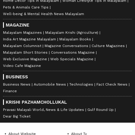
Home Decor Tips in Malayalam
Woman Lifestyle Tips in Malayalam
Pets & Animals Care Tips
Well-being & Mental Health News Malayalam
MAGAZINE
Malayalam Magazines
Malayalam Krishi (Agriculture)
India Art Magazine Malayalam
Malayalam Books
Malayalam Columnist
Magazine Conversations
Culture Magazines
Malayalam Short Stories
Conversations Magazine
Web Exclusive Magazine
Web Specials Magazine
Video Cafe Magazine
BUSINESS
Business News
Automobile News
Technologies
Fact Check News
Finance
KRISHI PAZHAMCHOLLUKAL
Pravasi Malayali World, News & Life Updates
Gulf Round Up
Dear Big Ticket
About Website
About Tv