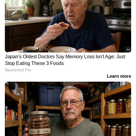
പിണറായി വിജയന്‍ ഉമ്മന്‍ ചാണ്ടിയോട്
വൈകിയ വേളയിലെങ്കിലും മാപ്പു പറയണം.
അക്ഷന്തവ്യമായ തെറ്റിന് പരിഹാരമായി ഉമ്മന്‍
ചാണ്ടിയുടെ പേര് വിഴിഞ്ഞം തുറമുഖ
പദ്ധതിക്കു നല്കുകയും വേണം. വിഴിഞ്ഞം
പദ്ധതിക്കുശേഷം രാജ്യത്ത് ഇതുവരെ
പുതിയൊരു തുറമുഖ പദ്ധതി ഉണ്ടായിട്ടില്ല.
വിഴിഞ്ഞം തീരദേശവാസികളുടെ ഇനിയും
പരിഹരിക്കാത്ത നിരവധി പ്രശ്‌നങ്ങള്‍ക്ക്
പരിഹാരം ഉണ്ടാക്കി സമവായത്തോടെ പദ്ധതി
നടപ്പാക്കണമെന്നും സുധാകരന്‍ ആവശ്യപ്പെട്ടു.