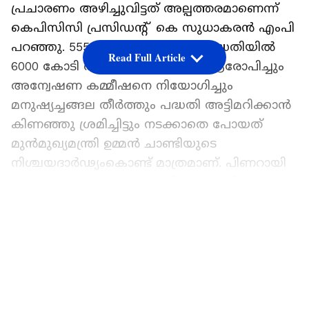
പ്രചാരണം അഴിച്ചുവിട്ടത് അല്പത്തരമാണെന്ന്
കെപിസിസി പ്രസിഡന്‍റ് കെ സുധാകരന്‍ എംപി
പറഞ്ഞു. 5550 കോടി രൂപയുടെ പദ്ധതിയില്‍
Read Full Article
6000 കോടി രൂപയുടെ അഴിമതി ആരോപിച്ചും
അന്വേഷണ കമ്മീഷനെ നിയോഗിച്ചും
മനുഷ്യച്ചങ്ങല തീര്‍ത്തും പദ്ധതി അട്ടിമറിക്കാന്‍
കിണഞ്ഞു ശ്രമിച്ചിട്ടും നടക്കാതെ പോയത്
മുന്‍മുഖ്യമന്ത്രി ഉമ്മന്‍ ചാണ്ടിയുടെ
നിശ്ചയദാര്‍ഢ്യംകൊണ്ട് മാത്രമാണ്. പിണറായി
വിജയന് മനുഷ്യത്വം ബാക്കിയുണ്ടെങ്കില്‍
വിഴിഞ്ഞം പദ്ധതിക്ക് ഉമ്മന്‍ ചാണ്ടിയുടെ
LATEST VIDEOS
പേരിടണമെന്ന് സുധാകരന്‍ ആവശ്യപ്പെട്ടു.
ഏഷ്യാനെറ്റ് ന്യൂസ് പ്രധാന വാർത്താ സ്രോതസായി
തെരഞ്ഞെടുക്കുക
യുഡിഎഫ് സര്‍ക്കാര്‍