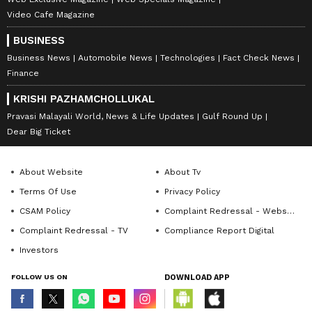
Video Cafe Magazine
BUSINESS
Business News
Automobile News
Technologies
Fact Check News
Finance
KRISHI PAZHAMCHOLLUKAL
Pravasi Malayali World, News & Life Updates
Gulf Round Up
Dear Big Ticket
About Website
About Tv
Terms Of Use
Privacy Policy
CSAM Policy
Complaint Redressal - Website
Complaint Redressal - TV
Compliance Report Digital
Investors
FOLLOW US ON
DOWNLOAD APP