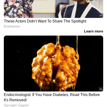
പിണക്കം മാറ്റി ഭാര്യയെ
കാഫിർ സ്ക്രീൻഷോട്ട്
തിരിച്ചു കൊണ്ടുവരാൻ
കേസ്: ഡിവൈഎഫ്ഐ
പുറപ്പെട്ട യുവാവിന്
നേതാവ് ജിതിൻ ഭാസ്കർ
സംഭവിച്ചത് ദാരുണം,
പുറത്തേക്ക്; സ്വീകരണം
രക്ഷിക്കാൻ ചെന്ന
നൽകി പ്രവർത്തകർ
സ്ത്രീയും വെന്തുമരിച്ചു;
സംഭവം പഞ്ചാബിൽ
തന്നെ
കാട്ടാത്തി ഉന്നതിയിലെ
അഴിമതിക്കാരനാക്കാൻ
ഊര് മൂപ്പൻ
ശ്രമം,
മോഹൻദാസിനെ