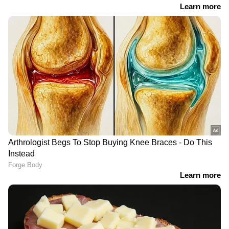
വാർത്താസമ്മേളനത്തിൽ
കാണാതായിട്ട് 8 ദിവസം,
ഉത്തരവ് വായിച്ചതിൽ
കെഡാവർ നായയെ
അപാകതയില്ലെന്ന് ആർ
എത്തിച്ച് പരിശോധന
ചന്ദ്രശേഖരൻ
തുടരുന്നു
LATEST VIDEOS
ഒളിവിലിരിക്കുന്ന അർജുൻ
ആയങ്കി പാലിയേക്കര ടോൾ