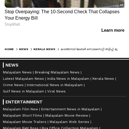
HOME
NEWS
KERALA NEWS
കടത്തനാട് ലേബർ സൊസൈറ്റി തട്ടിപ്പ്; മുൻ ഡിസിസി സെക്രട്ടറി സുധീർ കുമാർ‌ അറസ്റ്റിൽ
NEWS
Malayalam News
Breaking Malayalam News
Latest Malayalam News
India News in Malayalam
Kerala News
Crime News
International News in Malayalam
Gulf News in Malayalam
Viral News
ENTERTAINMENT
Malayalam Film New
Entertainment News in Malayalam
Malayalam Short Films
Malayalam Movie Review
Malayalam Movie Trailers
Malayalam Web Series
Malayalam Bigg Boss
Box Office Collection Malayalam