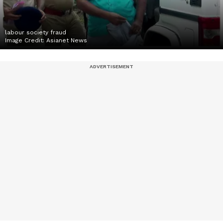
labour society fraud
Image Credit:
Asianet News