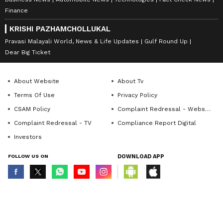
Finance
KRISHI PAZHAMCHOLLUKAL
Pravasi Malayali World, News & Life Updates
Gulf Round Up
Dear Big Ticket
About Website
About Tv
Terms Of Use
Privacy Policy
CSAM Policy
Complaint Redressal - Website
Complaint Redressal - TV
Compliance Report Digital
Investors
FOLLOW US ON
DOWNLOAD APP
© Copyright 2026 Asianxt Digital Technologies Private Limited (Formerly
known as Asianet News Media & Entertainment Private Limited) | All Rights
Reserved