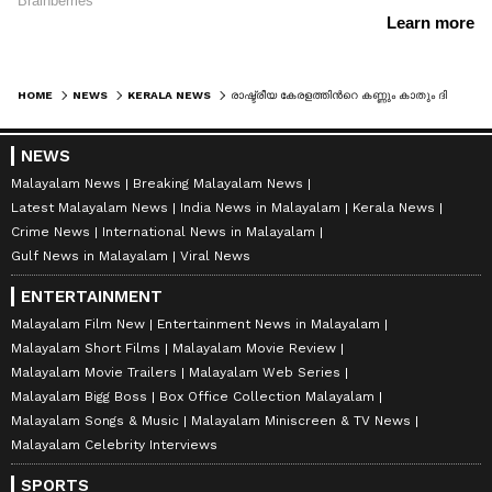
HOME
NEWS
KERALA NEWS
രാഷ്ട്രീയ കേരളത്തിന്‍റെ കണ്ണും കാതും ദില്ലിയിലേക്ക്; മുഖ്യമന്ത്രി പ്രഖ്യാപനം ഉച്ചയ്ക്ക് 12 മണിക്ക്, കെസി പങ്കെടുക്കില്ല
NEWS
Malayalam News
Breaking Malayalam News
Latest Malayalam News
India News in Malayalam
Kerala News
Crime News
International News in Malayalam
Gulf News in Malayalam
Viral News
ENTERTAINMENT
Malayalam Film New
Entertainment News in Malayalam
Malayalam Short Films
Malayalam Movie Review
Malayalam Movie Trailers
Malayalam Web Series
Malayalam Bigg Boss
Box Office Collection Malayalam
Malayalam Songs & Music
Malayalam Miniscreen & TV News
Malayalam Celebrity Interviews
SPORTS