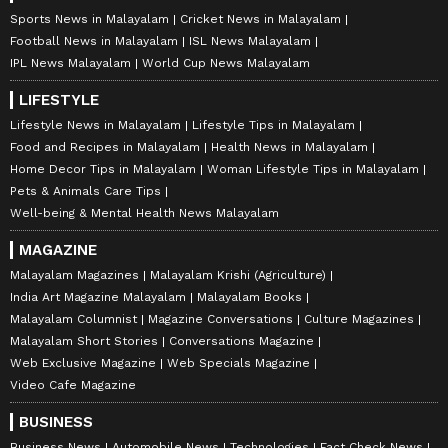
Sports News in Malayalam
Cricket News in Malayalam
Football News in Malayalam
ISL News Malayalam
IPL News Malayalam
World Cup News Malayalam
LIFESTYLE
Lifestyle News in Malayalam
Lifestyle Tips in Malayalam
Food and Recipes in Malayalam
Health News in Malayalam
Home Decor Tips in Malayalam
Woman Lifestyle Tips in Malayalam
Pets & Animals Care Tips
Well-being & Mental Health News Malayalam
MAGAZINE
Malayalam Magazines
Malayalam Krishi (Agriculture)
India Art Magazine Malayalam
Malayalam Books
Malayalam Columnist
Magazine Conversations
Culture Magazines
Malayalam Short Stories
Conversations Magazine
Web Exclusive Magazine
Web Specials Magazine
Video Cafe Magazine
BUSINESS
Business News
Automobile News
Technologies
Fact Check News