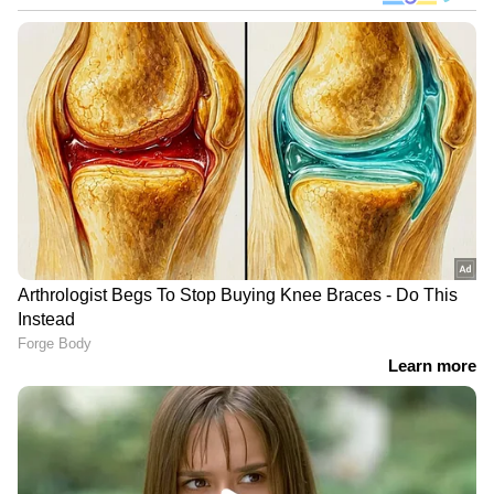
നേതാക്കളെ ഖർഗെ വിളിച്ചതായും സൂചന.