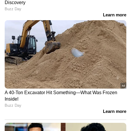
സിപിഎം കേന്ദ്രകമ്മറ്റി
ജി സുധാകരൻ
യോഗം നാളെ മുതൽ,
കുട്ടിച്ചാത്തനാണോ എന്ന്
കേരളത്തിലെ
യു പ്രതിഭ,
തെരഞ്ഞെടുപ്പ് പരാജയം
വെള്ളപ്പള്ളിക്കെതിരെ
ചർച്ച ചെയ്യും
നിയമനടപടിക്ക്
അനുമതിയും തേടി മുൻ
എംഎൽഎ
രണ്ടുപേരും പറഞ്ഞത് രണ്ട്
'കഴുകാൻ പോലും
കാര്യം, ചെറിയൊരു
സമ്മതിക്കില്ല, സൂക്ഷിച്ച്
സംശത്തിന് പിന്നാലെ
വെക്കും', ഉടുപ്പിൽ
ആധാർ കാർഡിലെ
മുഖ്യമന്ത്രിയുടെ ഒപ്പ്, ആശ
വിലാസം പരിശോധിച്ചു;
നേടിയെടുത്ത് കുട്ടിക്കൂട്ടം
കുടുങ്ങിയത് തട്ടിപ്പ് സംഘം