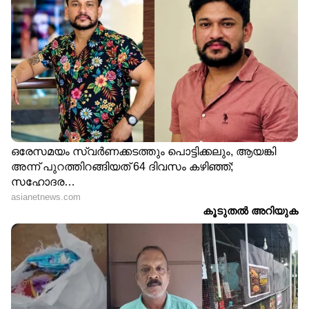
LATEST VIDEOS
ഷിജിനെ കാത്ത് കണ്ണീരോടെ
കുടുംബം; മുതലപ്പൊഴിയില്‍
കാണാതായ മത്സ്യത്തൊഴിലാളിയെ
കണ്ടെത്താന്‍ തെരച്ചില്‍
ഒരേ സമയം സ്വർണം കടത്തലും
പൊട്ടിക്കലും,