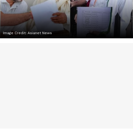
Image Credit:
Asianet News