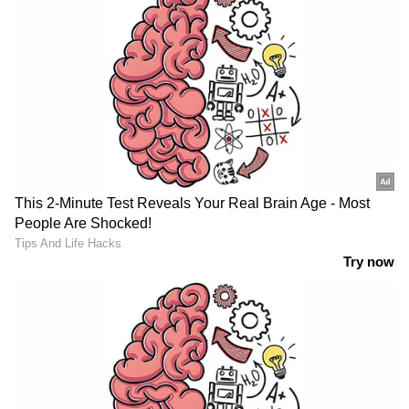
കേരളത്തിലെ എല്ലാ വാർത്തകൾ
Kerala
News
അറിയാൻ എപ്പോഴും ഏഷ്യാനെറ്റ്
ന്യൂസ് വാർത്തകൾ.
Malayalam News
തത്സമയ അപ്‌ഡേറ്റുകളും ആഴത്തിലുള്ള
വിശകലനവും സമഗ്രമായ റിപ്പോർട്ടിംഗും —
എല്ലാം ഒരൊറ്റ സ്ഥലത്ത്. ഏത് സമയത്തും,
എവിടെയും വിശ്വസനീയമായ വാർത്തകൾ
ലഭിക്കാൻ
Asianet News Malayalam