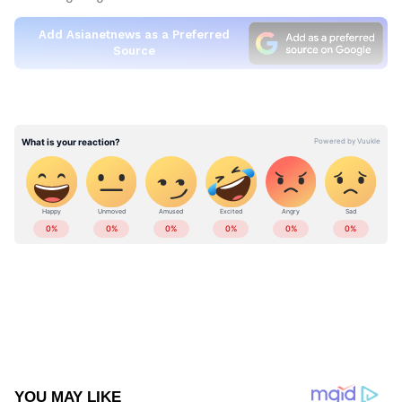
Add Asianetnews as a Preferred
Source
രാഷ്ട്രീയ കേരളത്തിന്‍റെ കണ്ണും കാതും
ദില്ലിയില്‍ നടക്കുന്ന
വാര്‍ത്താസമ്മേളനത്തിലേക്ക്. കേരളത്തിന്‍റെ
അടുത്ത മുഖ്യമന്ത്രി ആരെന്ന പ്രഖ്യാപനം ഉടന്‍
ഉണ്ടാകും. ഫലം വന്ന് 11 ദിവസമാണ് തീരുമാനം
വരുന്നത്. ഇന്ന് രാവിലെ ദില്ലിയിലെ രാഹുൽ ​
ഗാന്ധിയുടെ വസതിയില്‍ രാഹുലും പ്രിയങ്ക
ഗാന്ധിയും കെസി വേണുഗോപാലുമായി
കൂടിക്കാഴ്ച നടത്തി. രാഹുൽ ഗാന്ധി രമേശ്
ചെന്നിത്തലയെ രാഹുൽ ഗാന്ധി ഫോണില്‍
വിളിച്ച് സംസാരിച്ചു എന്നാണ് വിവരം.
സംഭഷണം 30 മിനുട്ട് നീണ്ടു നിന്നു. ലീഗ്