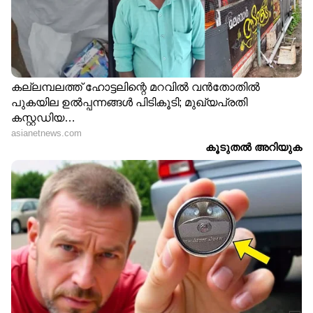
അകമ്പടിയൊരുക്കാൻ വിശ്വസ്ത
ഗുണ്ടാവലയം! ; അർജുൻ
ആയങ്കിയെ അറിയാം