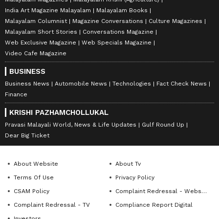
India Art Magazine Malayalam
Malayalam Books
Malayalam Columnist
Magazine Conversations
Culture Magazines
Malayalam Short Stories
Conversations Magazine
Web Exclusive Magazine
Web Specials Magazine
Video Cafe Magazine
BUSINESS
Business News
Automobile News
Technologies
Fact Check News
Finance
KRISHI PAZHAMCHOLLUKAL
Pravasi Malayali World, News & Life Updates
Gulf Round Up
Dear Big Ticket
About Website
About Tv
Terms Of Use
Privacy Policy
CSAM Policy
Complaint Redressal - Website
Complaint Redressal - TV
Compliance Report Digital
Investors