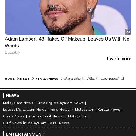
HOME
NEWS
KERALA NEWS
തിരുവഞ്ചൂർ സ്പീക്കർ സ്ഥാനത്തേക്ക്, വിടി ബൽറാം മന്ത്രിയാകാനും സാധ്യതയേറി, യുഡിഎഫ് മന്ത്രിസഭയിൽ ആരൊക്കെ എന്ന് ഇന്നറിയാം
NEWS
Malayalam News
Breaking Malayalam News
Latest Malayalam News
India News in Malayalam
Kerala News
Crime News
International News in Malayalam
Gulf News in Malayalam
Viral News
ENTERTAINMENT