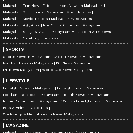
Malayalam Film New
Entertainment News in Malayalam
Malayalam Short Films
Malayalam Movie Review
Malayalam Movie Trailers
Malayalam Web Series
Malayalam Bigg Boss
Box Office Collection Malayalam
Malayalam Songs & Music
Malayalam Miniscreen & TV News
Malayalam Celebrity Interviews
SPORTS
Sports News in Malayalam
Cricket News in Malayalam
Football News in Malayalam
ISL News Malayalam
IPL News Malayalam
World Cup News Malayalam
LIFESTYLE
Lifestyle News in Malayalam
Lifestyle Tips in Malayalam
Food and Recipes in Malayalam
Health News in Malayalam
Home Decor Tips in Malayalam
Woman Lifestyle Tips in Malayalam
Pets & Animals Care Tips
Well-being & Mental Health News Malayalam
MAGAZINE
Malayalam Magazines
Malayalam Krishi (Agriculture)