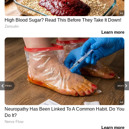
എന്തു ചെയ്യുകയായിരുന്നു?വലിയ
വീഴ്ചയെന്ന് ബിജെപി
PREV
NEXT