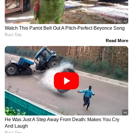
RECOMMENDED STORIES
വിദ്യാഭ്യാസവകുപ്പിലെ
ആർ. സു​ഗതന് നൽകിയ
താത്കാലിക
എസ്കോർട്ട് പരോൾ
ജീവനക്കാർക്ക് പൊലീസ്
റദ്ദാക്കി ഉത്തരവിറക്കി
ക്ലിയറൻസ് നിർബന്ധം
ആഭ്യന്തരവകുപ്പ്
എസ്എഫ്ഐ അവകാശപ്പെട്ടത് തങ്ങളുടെ
ചെയർമാൻ സ്ഥാനാർത്ഥി അനിരുദ്ധനാണ്
ചെയർമാനായി വിജയിച്ചത് എന്നാണ്. ഒരു
വോട്ടിന്‍റെ വ്യത്യാസത്തിൽ ജയിച്ചത്