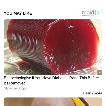
തുടർന്ന് എസ് എഫ് ഐ ചെയർമാൻ
സ്ഥാനാർത്ഥിയുടെ കത്തിന്‍റെ
അടിസ്ഥാനത്തിലാണ് റീ കൗണ്ടിംഗ് നടത്തിയത്.
ആ കത്ത് പോലും ഉചിതമായ മാർഗ്ഗത്തിലല്ല
എന്ന് കോടതിയുടെ നിരീക്ഷണം പ്രസക്തമാണ്.
റീ കൗണ്ടിംഗിൽ ഒട്ടനവധി അനഭലഷണീയ
പ്രവണതകൾ നടന്നതുകൊണ്ടാണ് കെ എസ്
യുവിന് റീകൗണ്ടിങ് ഒരു ഘട്ടത്തിൽ
ബഹിഷ്ക്കരിക്കേണ്ട സാഹചര്യമുണ്ടായത്. കെ
എസ്‌ യു ഉന്നയിച്ച ആരോപണങ്ങൾ
ശരിയാണെന്ന് ബഹു ഹൈക്കോടതിയും
DOWNLOAD APP
നിരീക്ഷിച്ചിട്ടുള്ളതാണ്.
കേരളത്തിലെ എല്ലാ വാർത്തകൾ
Kerala
News
അറിയാൻ എപ്പോഴും ഏഷ്യാനെറ്റ്
ന്യൂസ് വാർത്തകൾ.
Malayalam News