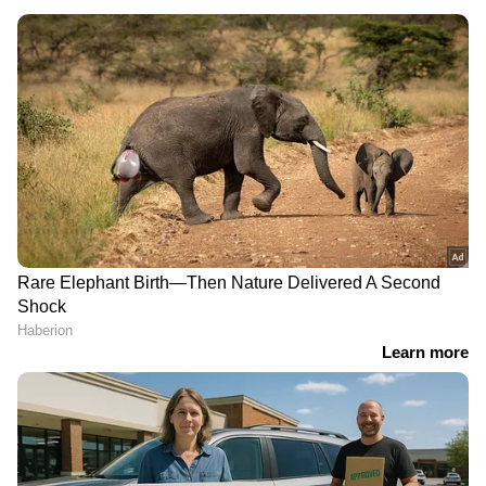
എസ്എഫ്ഐ രാത്രിയിൽ പോലും സ്വൈര്യ
വിഹാരം നടത്തുന്ന ക്യാമ്പസിൽ ഇതിനോടകം
തന്നെ ക്രമക്കേടുകൾ നടന്നിട്ടുണ്ടാകുമെന്ന്
ഉറച്ചു വിശ്വസിക്കുന്നതായി അലോഷ്യസ്
സേവ്യർ പറഞ്ഞു. അതു കൊണ്ട് തന്നെ റീ
കൗണ്ടിംഗ് എത്ര സുതാര്യമായി നടത്തണമെന്ന്
ആവശ്യപ്പെട്ടാലും അതിനുള്ള സാഹചര്യം
കോളേജിൽ ഉണ്ടെന്നു കെ എസ്‌ യു
കരുതുന്നില്ല. ഈ സാഹചര്യത്തിൽ കെ എസ്
യുവിനും കേരള വർമ്മയിലെ
വിദ്യാർത്ഥികൾക്കും നീതി ലഭിക്കുമെന്ന്
കരുതുന്നില്ലെന്നും അലോഷ്യസ് സേവ്യർ
പറഞ്ഞു. കേരളവർമ്മയിൽ ജനാധിപത്യത്തെ
തച്ചു തകർക്കാൻ ശ്രമിച്ച എസ് എഫ് ഐ
ശ്രീക്കുട്ടനോടും വിദ്യാർത്ഥി സമൂഹത്തോടും
മാപ്പു പറയണമെന്നും കെ എസ് യു സംസ്ഥാന