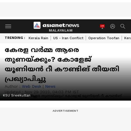
MALAYALAM
TRENDING :
Kerala Rain
US - Iran Conflict
Operation Toofan
Ker
കേരള വർമ്മ ആരെ
തുണയ്ക്കും? കോളേജ്
യൂണിയൻ റീ കൗണ്ടിങ് തീയതി
പ്രഖ്യാപിച്ചു
Author :
Web Desk
|
News
Updated :
Nov 29 2023, 04:03 PM IST
KSU Sreekuttan