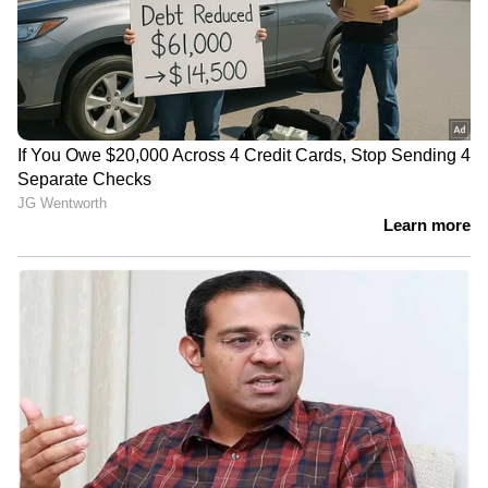
പ്രസിഡന്‍റ് അലോഷ്യസ് സേവ്യർ ആവശ്യപ്പെട്ടു.
https://www.youtube.com/watch?
v=Ko18SgceYX8