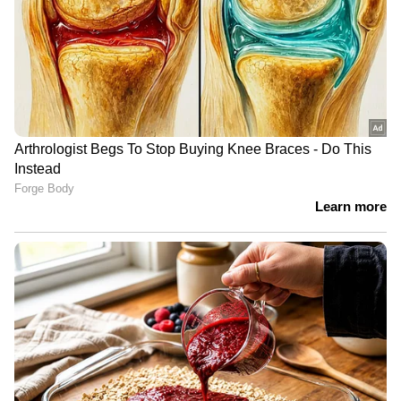
ബാലറ്റ് പേപ്പറുകൾ ഇത്രയും ദിവസങ്ങളായിട്ടും
കോളേജിൽ തന്നെയായിരുന്നു സൂക്ഷിച്ചിരുന്നു
എന്നത് ഏതു തരത്തിലുള്ള ക്രമക്കേടിനും
ഇടവരുത്തുന്നതാണ്. 48 മണിക്കൂറുകൾക്ക്
ശേഷം മാത്രമാണ് കോളേജിലെ സ്ട്രോങ്ങ്
റൂമിലേക്ക് ബാലറ്റ് പേപ്പർ മാറ്റിയത്. തുടർന്ന്
ട്രഷറിയിലേക്ക് ബാലറ്റ് ഉൾപ്പെടെ ഉള്ളവ മാറ്റി.
കോടതി ആവശ്യപ്പെട്ട രേഖകൾ
എടുക്കുന്നതിനായി കോളേജിലേക്ക് കൊണ്ട്
വന്ന രേഖകൾ തിരികെ ട്രഷറിയിലേക്ക് കൊണ്ട്
പോയിട്ടില്ല. കോളേജ് ഓഫീസിലെ സ്ട്രോങ്ങ്
മുറിയിലാണ് ഉള്ളത്.
പകൽ വെളിച്ചത്തിൽ കുട്ടിയെ
നഗരമധ്യത്തിൽ ഇറക്കിവിട്ടപ്പോൾ പോലീസ്