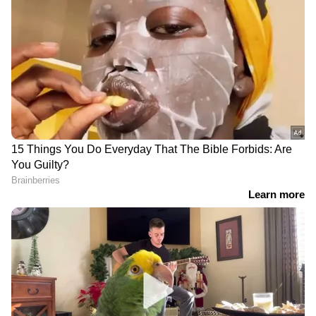
തത്സമയ അപ്‌ഡേറ്റുകളും ആഴത്തിലുള്ള
വിശകലനവും സമഗ്രമായ റിപ്പോർട്ടിംഗും —
എല്ലാം ഒരൊറ്റ സ്ഥലത്ത്. ഏത് സമയത്തും,
എവിടെയും വിശ്വസനീയമായ വാർത്തകൾ
ലഭിക്കാൻ
Asianet News Malayalam