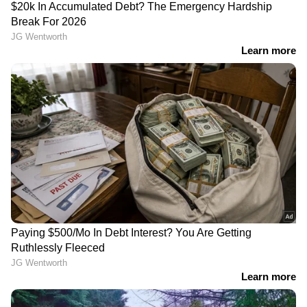
മൂന്ന് മരണം ,
എത്താൻ അടിയന്തര
രക്ഷാപ്രവർത്തനം
നിർദ്ദേശം, വിളിപ്പിച്ചത്
തുടരുന്നു
ക്ലാസ് കേൾക്കാൻ
LATEST VIDEOS
സവർക്കർ ചോദ്യവിവാദത്തിൽ‌
അധ്യാപകന്റെ സസ്പെൻഷൻ;
കാസർകോട് വിദ്യാഭ്യാസ