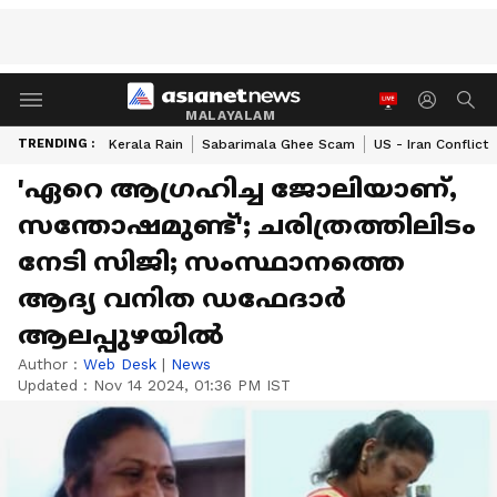
MALAYALAM
TRENDING :
Kerala Rain
Sabarimala Ghee Scam
US - Iran Conflict
'ഏറെ ആ​ഗ്രഹിച്ച ജോലിയാണ്,
സന്തോഷമുണ്ട്'; ചരിത്രത്തിലിടം
നേടി സിജി; സംസ്ഥാനത്തെ
ആദ്യ വനിത ഡഫേദാർ
ആലപ്പുഴയില്‍
Author :
Web Desk
|
News
Updated :
Nov 14 2024, 01:36 PM IST