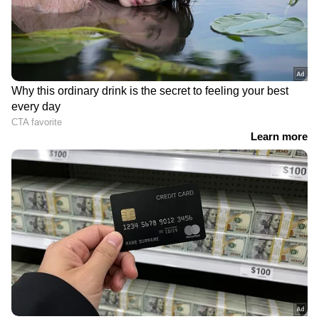
കൊട്ടാരക്കരയിലെ
'നിസ്സാര തോൽവിയല്ല,
അപകടം: രണ്ട് മരണം
നേതാക്കളുടെ
സ്ഥിരീകരിച്ചതായി മന്ത്രി
ഭാഷാശൈലിയും
ബിന്ദു കൃഷ്ണ; `ടിപ്പർ
പെരുമാറ്റവും
ലോറികളുടെ
പരിശോധിക്കണം';
അപകടപ്പാച്ചിൽ
തുറന്നുപറച്ചിലുമായി കെ
ആശങ്കാജനകം',
കെ ശൈലജ
കൊട്ടാരക്കര നീലേശ്വരത്ത്
'അച്ചടക്കം പഠിക്കാം',
ദാരുണ
പകർച്ചവ്യാധി
അപകടം;നിയന്ത്രണം വിട്ട
ഭീഷണിക്കിടെ ആരോഗ്യ
ടിപ്പർ ലോറി ബസ്
വകുപ്പ് ഉന്നതരോട്
സ്റ്റോപ്പിലേക്ക് മറിഞ്ഞു,
തിരുവനന്തപുരത്ത്