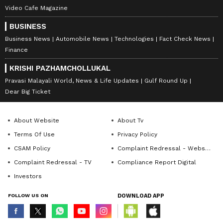
Video Cafe Magazine
BUSINESS
Business News
Automobile News
Technologies
Fact Check News
Finance
KRISHI PAZHAMCHOLLUKAL
Pravasi Malayali World, News & Life Updates
Gulf Round Up
Dear Big Ticket
About Website
About Tv
Terms Of Use
Privacy Policy
CSAM Policy
Complaint Redressal - Website
Complaint Redressal - TV
Compliance Report Digital
Investors
FOLLOW US ON
DOWNLOAD APP