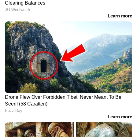
പത്തനംതിട്ട മലപ്പള്ളിയിൽ
നിന്ന്
അർജുൻ ആയെങ്കിക്ക്
Malayalam news live: താൻ
വേണ്ടി ഇൻസ്റ്റയിൽ പോസ്റ്റ്‌
പ്രതിയെ ഒളിപ്പിച്ചിട്ടില്ലെന്ന്
ഇട്ട സഹോദരനും
അഡ്വ ഡെലീറ്റ ടൈറ്റസ്;
പിടിയിൽ
അർജുൻ എത്തിയത്
LATEST VIDEOS
കീഴടങ്ങാനെന്ന്
പ്രതികരണം, പിടികൂടിയത്
അഭിഭാഷകയുടെ ഫ്ലാറ്റിൽ
'അധികാരികൾ എന്തുകൊണ്ട്
നിന്ന്
ഞങ്ങളെ തിരിഞ്ഞുനോക്കുന്നില്ല?';
അടിമാലിയിൽ പലയിടത്തും
മണ്ണിടിച്ചിൽ
ഒളിവില്‍ കഴിയാന്‍ പ്രതിയെ
സഹായിച്ചു;അര്‍ജുന്‍
ആയങ്കിയുടെ ഇളയ സഹോദരന്‍