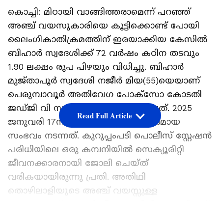
കൊച്ചി: മിഠായി വാങ്ങിത്തരാമെന്ന് പറഞ്ഞ്
അഞ്ച് വയസുകാരിയെ കൂട്ടിക്കൊണ്ട് പോയി
ലൈംഗികാതിക്രമത്തിന് ഇരയാക്കിയ കേസിൽ
ബിഹാർ സ്വദേശിക്ക് 72 വർഷം കഠിന തടവും
1.90 ലക്ഷം രൂപ പിഴയും വിധിച്ചു. ബിഹാർ
മുജ്താപൂർ സ്വദേശി നജീർ മിയ(55)യെയാണ്
പെരുമ്പാവൂർ അതിവേഗ പോക്സോ കോടതി
ജഡ്ജി വി സന്ദീപ് കൃഷ്ണ ശിക്ഷിച്ചത്. 2025
Read Full Article
ജനുവരി 17നാണ് കേസിന് ആസ്പദമായ
സംഭവം നടന്നത്. കുറുപ്പംപടി പൊലീസ് സ്റ്റേഷൻ
പരിധിയിലെ ഒരു കമ്പനിയിൽ സെക്യൂരിറ്റി
ജീവനക്കാരനായി ജോലി ചെയ്ത്
വരികയായിരുന്നു പ്രതി. അതിഥി
തൊഴിലാളിയുടെ അഞ്ച് വയസ്സുള്ള
മകളെയാണ് ഇയാൾ പീഡനത്തിനിരയാക്കിയത്.