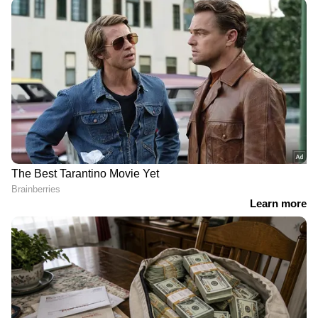
News
അറിയാൻ എപ്പോഴും ഏഷ്യാനെറ്റ്
ന്യൂസ് വാർത്തകൾ.
Malayalam News
തത്സമയ അപ്‌ഡേറ്റുകളും ആഴത്തിലുള്ള
വിശകലനവും സമഗ്രമായ റിപ്പോർട്ടിംഗും —
എല്ലാം ഒരൊറ്റ സ്ഥലത്ത്. ഏത് സമയത്തും,
എവിടെയും വിശ്വസനീയമായ വാർത്തകൾ
ലഭിക്കാൻ
Asianet News Malayalam
Related Articles
'മാസപ്പടിക്കേസിൽ പണം വിദേശ
അക്കൗണ്ടുകളിലേക്ക് കൈമാറി'; ഇഡിക്ക്
ഷോൺ ജോർജിന്റെ കത്ത്
രാജ്യതലസ്ഥാനമായ ദില്ലിയിൽ ഒമ്പത്
ഭീകരരെ അറസ്റ്റ് ചെയ്ത് പൊലീസ്,
ഐഎസ്ഐ ബന്ധമെന്ന് ആരോപണം