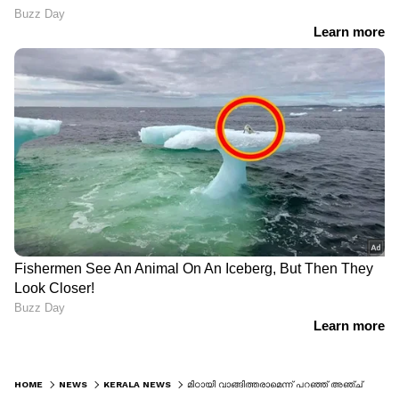
HOME
NEWS
KERALA NEWS
മിഠായി വാങ്ങിത്തരാമെന്ന് പറഞ്ഞ് അഞ്ച് വയസുകാരിയെ ലൈംഗികമായി പീഡിപ്പിച്ച കേസ്, ബിഹാർ സ്വദേശിക്ക് 72 വർഷം കഠിന തടവ്