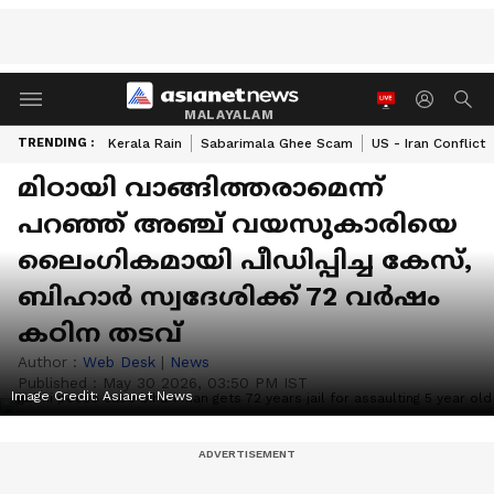
MALAYALAM
TRENDING :
Kerala Rain
Sabarimala Ghee Scam
US - Iran Conflict
മിഠായി വാങ്ങിത്തരാമെന്ന്
പറഞ്ഞ് അഞ്ച് വയസുകാരിയെ
ലൈംഗികമായി പീഡിപ്പിച്ച കേസ്,
ബിഹാർ സ്വദേശിക്ക് 72 വർഷം
കഠിന തടവ്
Author :
Web Desk
|
News
Published :
May 30 2026, 03:50 PM IST
Image Credit:
Asianet News