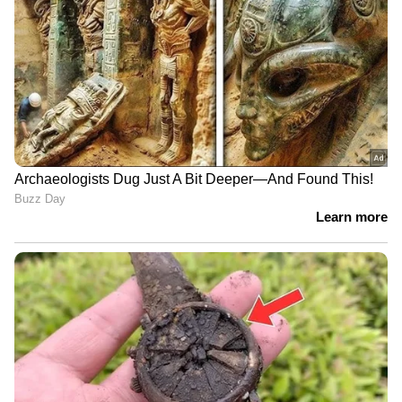
അജയ് ആയങ്കി പിടിയില്‍