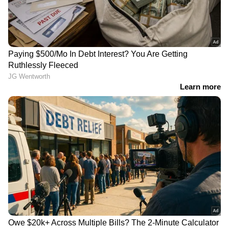
RECOMMENDED STORIES
അർജുൻ
താൻ പ്രതിയെ
ആയങ്കിയുണ്ടോ?
ഒളിപ്പിച്ചിട്ടില്ലെന്ന് അഡ്വ
രാത്രിയിൽ സിപിഎം
ഡെലീറ്റ ടൈറ്റസ്; അർജുൻ
ലോക്കൻ സെക്രട്ടറിയുടെ
എത്തിയത് കീഴടങ്ങാനെന്ന്
വീട്ടിൽ പൊലീസ്;
പ്രതികരണം, പിടികൂടിയത്
പരിശോധന നടന്നത്
അഭിഭാഷകയുടെ ഫ്ലാറ്റിൽ