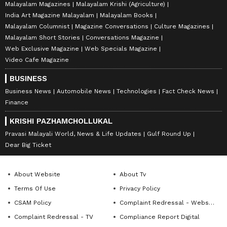
Malayalam Magazines
Malayalam Krishi (Agriculture)
India Art Magazine Malayalam
Malayalam Books
Malayalam Columnist
Magazine Conversations
Culture Magazines
Malayalam Short Stories
Conversations Magazine
Web Exclusive Magazine
Web Specials Magazine
Video Cafe Magazine
BUSINESS
Business News
Automobile News
Technologies
Fact Check News
Finance
KRISHI PAZHAMCHOLLUKAL
Pravasi Malayali World, News & Life Updates
Gulf Round Up
Dear Big Ticket
About Website
About Tv
Terms Of Use
Privacy Policy
CSAM Policy
Complaint Redressal - Website
Complaint Redressal - TV
Compliance Report Digital