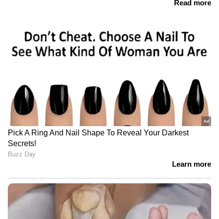
നിറഞ്ഞതോടെ വെളളം കയറിയ
വീടുകളിൽ തന്നെ കഴിയുകയാണ്
മേൽപ്പാടത്തെ കുടുംബങ്ങൾ