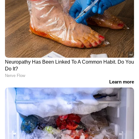
10 ദിനം മാത്രം ബാക്കി!
മുഖ്യമന്ത്രി പറഞ്ഞ
കെഎസ്ആർടിസിയിലെ
നിർണായക ദിനം,
സൗജന്യ യാത്ര
ഉമ്മാക്കിയെന്ന് മറുപടി
ഏതൊക്കെ ബസിൽ,
പറഞ്ഞത് പിണറായി;
എങ്ങനെ നടപ്പാക്കും;
ധവളപത്രം ഇന്ന് സഭയിൽ
തീരുമാനമെടുക്കാൻ
വയ്ക്കും,
മന്ത്രിസഭ
സംസ്ഥാനത്തിന്‍റെ
ധനസ്ഥിതി അറിയാം
മാറ്റം ആഗ്രഹിച്ച്
ഇത്രയും
പിന്തുണച്ചവർ
പ്രശ്നങ്ങളുണ്ടാകുമ്പോൾ
തുറന്നടിക്കുന്നു, തുടക്കം
മഹുവ മൊയ്ത്ര എവിടെ?
തന്നെ തെറ്റുകൾ; ബന്ധു
മമതാ ബാനർജിക്ക്
നിയമനത്തിനെതിരെ
തിരിച്ചടി, യോ​
ഗീവർഗീസ് മാർ കൂറിലോസ്
ഗത്തിനെത്തിയത് രണ്ടേ
രണ്ടുപേർ