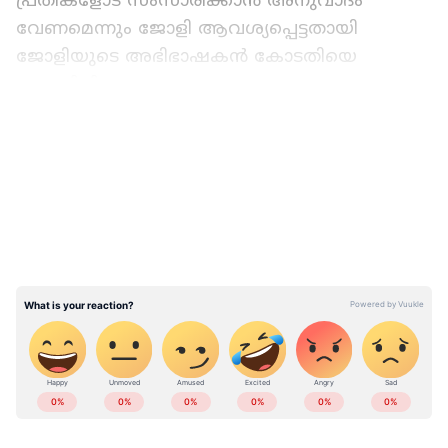
പ്രതികളോട് സംസാരിക്കാൻ അനുവാദം
വേണമെന്നും ജോളി ആവശ്യപ്പെട്ടതായി
ജോളിയുടെ അഭിഭാഷകൻ കോടതിയെ
ബോധിപ്പിച്ചു.
ഏഷ്യാനെറ്റ് ന്യൂസ് പ്രധാന വാർത്താ സ്രോതസായി
LATEST VIDEOS
തെരഞ്ഞെടുക്കുക
കേരളത്തിലെ എല്ലാ വാർത്തകൾ
Kerala
News
അറിയാൻ എപ്പോഴും ഏഷ്യാനെറ്റ്
ന്യൂസ് വാർത്തകൾ.
Malayalam News