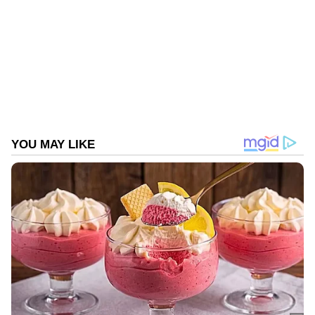
തത്സമയ അപ്‌ഡേറ്റുകളും ആഴത്തിലുള്ള
വിശകലനവും സമഗ്രമായ റിപ്പോർട്ടിംഗും —
എല്ലാം ഒരൊറ്റ സ്ഥലത്ത്. ഏത് സമയത്തും,
എവിടെയും വിശ്വസനീയമായ വാർത്തകൾ
ലഭിക്കാൻ
Asianet News Malayalam
ABOUT THE AUTHOR
Web Desk
WD
Follow Us