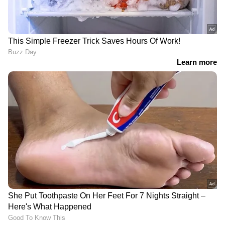
LATEST VIDEOS
കുന്നിറങ്ങാൻ കിലോമീറ്ററോളം
നടക്കണം; ജോസ്​ഗിരി
പൂർണമായും ഒറ്റപ്പെട്ടു
ദുരിതാശ്വാസ ക്യാമ്പുകൾ