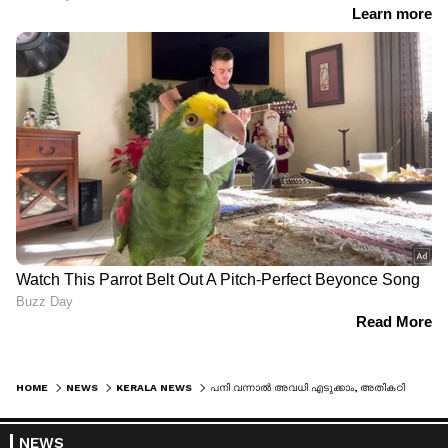
HOME
NEWS
KERALA NEWS
പനി വന്നാൽ അവധി എടുക്കാം, അതികഠിന ആർത്തവ വേദനയ്ക്ക് അവധി നൽകിയാൽ അബലകളാകും എന്നുപറയുന്നതിന്‍റെ യുക്തി എന്താണ്? ആൻ സെബാസ്റ്റ്യൻ
NEWS