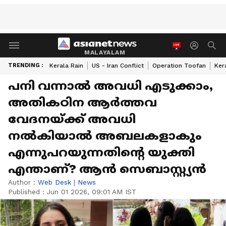
MALAYALAM
TRENDING :
Kerala Rain
US - Iran Conflict
Operation Toofan
Ker
പനി വന്നാൽ അവധി എടുക്കാം,
അതികഠിന ആർത്തവ
വേദനയ്ക്ക് അവധി
നൽകിയാൽ അബലകളാകും
എന്നുപറയുന്നതിന്‍റെ യുക്തി
എന്താണ്? ആൻ സെബാസ്റ്റ്യൻ
Author :
Web Desk
|
News
Published :
Jun 01 2026, 09:01 AM IST