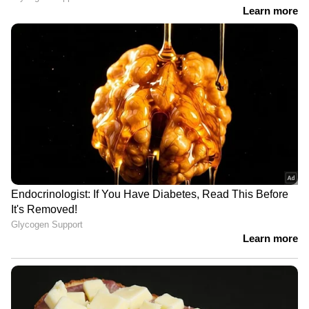
പക്ഷേ അവയും ആർത്തവാവധിയും പരസ്പരം
വിരുദ്ധമായ കാര്യങ്ങളല്ല. ഒരുമിച്ച്
നടപ്പിലാക്കപ്പെടേണ്ട കാര്യങ്ങളാണ്.
സംസ്ഥാനത്തെ സ്കൂളുകളിൽ മാസത്തിൽ
മൂന്ന് ദിവസം ആർത്തവ അവധി നൽകാനുള്ള
തീരുമാനത്തെ കെഎസ്‍യു സ്വാഗതം
ചെയ്യുകയാണ്.
സ്വകാര്യത നഷ്ടപ്പെടുമെന്നും
നാണക്കേടാണെന്നും
അധിക്ഷേപിക്കപ്പെടുമെന്നും പറയുന്നവർ
മനസ്സിലാക്കേണ്ടത്- “Menstruation is not a
taboo , Not a sin, but it’s a biological process”.