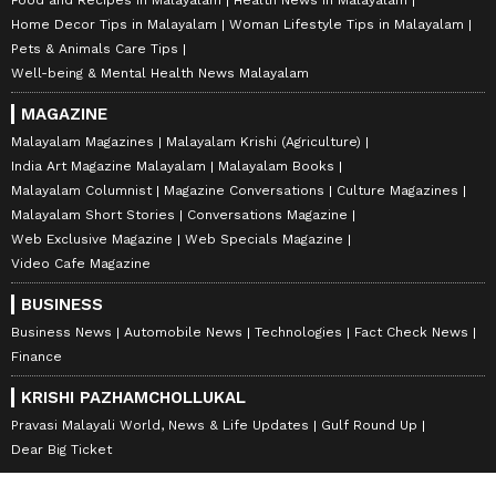
Food and Recipes in Malayalam
Health News in Malayalam
Home Decor Tips in Malayalam
Woman Lifestyle Tips in Malayalam
Pets & Animals Care Tips
Well-being & Mental Health News Malayalam
MAGAZINE
Malayalam Magazines
Malayalam Krishi (Agriculture)
India Art Magazine Malayalam
Malayalam Books
Malayalam Columnist
Magazine Conversations
Culture Magazines
Malayalam Short Stories
Conversations Magazine
Web Exclusive Magazine
Web Specials Magazine
Video Cafe Magazine
BUSINESS
Business News
Automobile News
Technologies
Fact Check News
Finance
KRISHI PAZHAMCHOLLUKAL
Pravasi Malayali World, News & Life Updates
Gulf Round Up
Dear Big Ticket