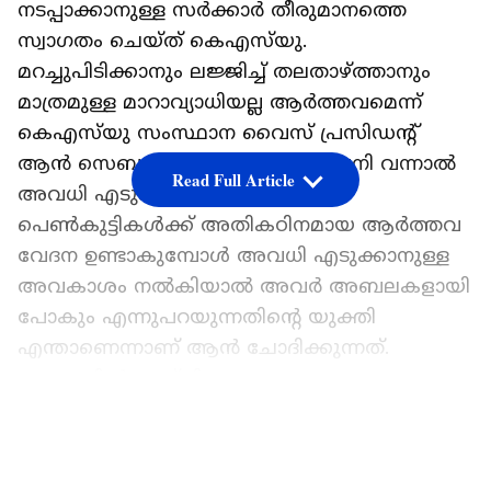
നടപ്പാക്കാനുള്ള സർക്കാർ തീരുമാനത്തെ
സ്വാഗതം ചെയ്ത് കെഎസ്‍യു.
മറച്ചുപിടിക്കാനും ലജ്ജിച്ച് തലതാഴ്ത്താനും
മാത്രമുള്ള മാറാവ്യാധിയല്ല ആർത്തവമെന്ന്
കെഎസ്‍യു സംസ്ഥാന വൈസ് പ്രസിഡന്‍റ്
ആൻ സെബാസ്റ്റ്യൻ പ്രതികരിച്ചു. പനി വന്നാൽ
Read Full Article
അവധി എടുക്കാം, പക്ഷേ ചില
പെൺകുട്ടികൾക്ക് അതികഠിനമായ ആർത്തവ
വേദന ഉണ്ടാകുമ്പോൾ അവധി എടുക്കാനുള്ള
അവകാശം നൽകിയാൽ അവർ അബലകളായി
പോകും എന്നുപറയുന്നതിന്‍റെ യുക്തി
എന്താണെന്നാണ് ആൻ ചോദിക്കുന്നത്.
മാസത്തിൽ മൂന്ന് ദിവസം എല്ലാ
പെൺകുട്ടികളും നിർബന്ധമായും അവധി
LATEST VIDEOS
എടുക്കണം എന്നർത്ഥമില്ല. ആവശ്യമുള്ളവർക്ക്
ഉപയോഗിക്കാനുള്ള ഒരു ഓപ്ഷൻ മാത്രമാണത്.