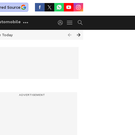
red Source
utomobile
e Today