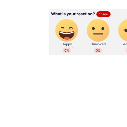
WD
Web Desk