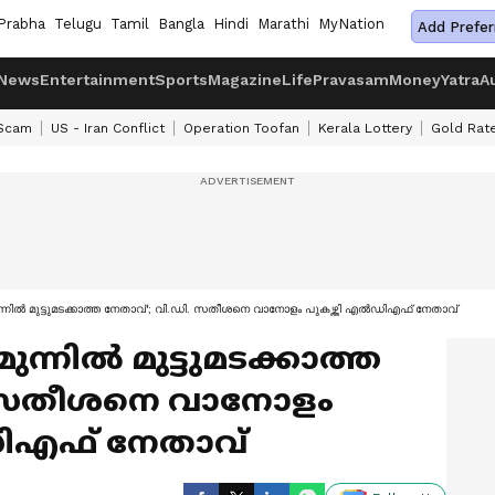
Prabha
Telugu
Tamil
Bangla
Hindi
Marathi
MyNation
Add Prefer
News
Entertainment
Sports
Magazine
Life
Pravasam
Money
Yatra
A
 Scam
US - Iran Conflict
Operation Toofan
Kerala Lottery
Gold Rat
് മുന്നില്‍ മുട്ടുമടക്കാത്ത നേതാവ്'; വി.ഡി. സതീശനെ വാനോളം പുകഴ്ത്തി എൽഡിഎഫ് നേതാവ്
മുന്നില്‍ മുട്ടുമടക്കാത്ത
ി. സതീശനെ വാനോളം
ിഎഫ് നേതാവ്