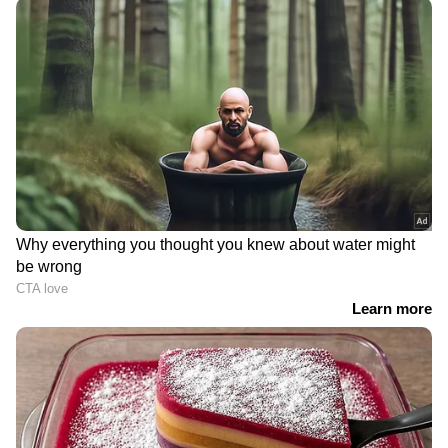
കേരളത്തിലെ എല്ലാ വാർത്തകൾ
Kerala
News
അറിയാൻ എപ്പോഴും ഏഷ്യാനെറ്റ്
ന്യൂസ് വാർത്തകൾ.
Malayalam News
തത്സമയ അപ്‌ഡേറ്റുകളും ആഴത്തിലുള്ള
വിശകലനവും സമഗ്രമായ റിപ്പോർട്ടിംഗും —
എല്ലാം ഒരൊറ്റ സ്ഥലത്ത്. ഏത് സമയത്തും,
എവിടെയും വിശ്വസനീയമായ വാർത്തകൾ
ലഭിക്കാൻ
Asianet News Malayalam
https://www.youtube.com/watch?
v=Ko18SgceYX8