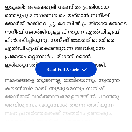
ഇടുക്കി: കൈക്കൂലി കേസിൽ പ്രതിയായ
തൊടുപുഴ നഗരസഭ ചെയർമാൻ സനീഷ്
ജോർജ് രാജിവെച്ചു. കേസിൽ പ്രതിയായതോടെ
സനീഷ് ജോർജിനുള്ള പിന്തുണ എൽഡിഎഫ്
പിൻവലിച്ചിരുന്നു. സനീഷ് ജോർജിനെതിരെ
എൽഡിഎഫ് കൊണ്ടുവന്ന അവിശ്വാസ
പ്രമേയം മറ്റന്നാൾ പരിഗണിക്കാൻ
ഇരിക്കുന്നതിന് മുന്നോടിയായാണ് രാജി.
Read Full Article
സമരങ്ങളെ തുടർന്നല്ല രാജിയെന്നും സ്വതന്ത്ര
കൗൺസിലറായി തുടരുമെന്നും സനീഷ്
ജോർജ്ജ് വാർത്താസമ്മേളനത്തിൽ പറഞ്ഞു.
അവിശ്വാസം വരുമ്പോൾ തന്നെ അറിയുന്ന
സഹ പ്രവർത്തകർക്ക് സമ്മർദം ഉണ്ടാകും.
ഇതെല്ലാം കണക്കിൽ എടുത്താണ്
രാജിവെക്കുന്നത്. ഒരു രീതിയിലും അഴിമതിക്ക്