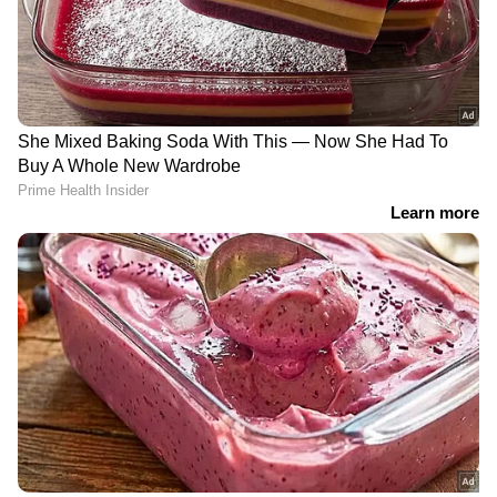
RECOMMENDED STORIES
നീണ്ടകരയിൽ
പ്രളയക്കെടുതിക്കിടയിലും
മത്സ്യത്തൊഴിലാളിയെ
കെഎസ്ഇബിക്ക്
കാണാതായ സംഭവം:
ആശ്വാസം;
ഗൗതത്തെ കാണാതായിട്ട്
അണക്കെട്ടുകളിൽ
എട്ടാം ദിവസം; ഇന്ന്
ജലനിരപ്പ് ഉയര്‍ന്നു,