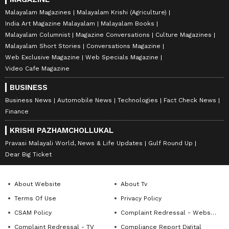
Malayalam Magazines
Malayalam Krishi (Agriculture)
India Art Magazine Malayalam
Malayalam Books
Malayalam Columnist
Magazine Conversations
Culture Magazines
Malayalam Short Stories
Conversations Magazine
Web Exclusive Magazine
Web Specials Magazine
Video Cafe Magazine
BUSINESS
Business News
Automobile News
Technologies
Fact Check News
Finance
KRISHI PAZHAMCHOLLUKAL
Pravasi Malayali World, News & Life Updates
Gulf Round Up
Dear Big Ticket
About Website
About Tv
Terms Of Use
Privacy Policy
CSAM Policy
Complaint Redressal - Website
Complaint Redressal - TV
Compliance Report Digital