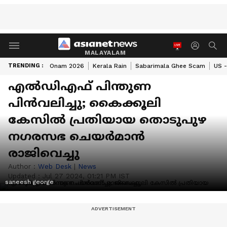
MALAYALAM
TRENDING :
Onam 2026
Kerala Rain
Sabarimala Ghee Scam
US -
എൽഡിഎഫ് പിന്തുണ
പിൻവലിച്ചു; കൈക്കൂലി
കേസിൽ പ്രതിയായ തൊടുപുഴ
നഗരസഭ ചെയർമാൻ
രാജിവെച്ചു
Author :
Web Desk
|
News
Updated :
Jul 27 2024, 01:21 PM IST
saneesh george