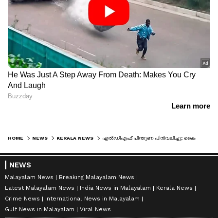
HOME
NEWS
KERALA NEWS
എൽഡിഎഫ് പിന്തുണ പിൻവലിച്ചു; കൈക്കൂലി കേസിൽ പ്രതിയായ തൊടുപുഴ നഗരസഭ ചെയർമാൻ രാജിവെച്ചു
NEWS
Malayalam News
Breaking Malayalam News
Latest Malayalam News
India News in Malayalam
Kerala News
Crime News
International News in Malayalam
Gulf News in Malayalam
Viral News