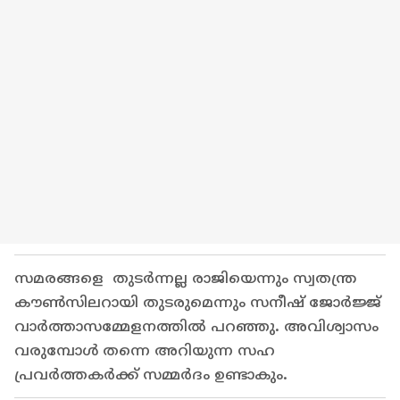
സമരങ്ങളെ തുടർന്നല്ല രാജിയെന്നും സ്വതന്ത്ര
കൗൺസിലറായി തുടരുമെന്നും സനീഷ് ജോർജ്ജ്
വാർത്താസമ്മേളനത്തിൽ പറഞ്ഞു. അവിശ്വാസം
വരുമ്പോൾ തന്നെ അറിയുന്ന സഹ
പ്രവർത്തകർക്ക് സമ്മർദം ഉണ്ടാകും.