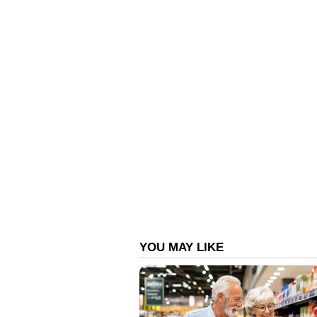
വിഷയത്തിൽ സിപിഎമ്മും സിപിഐയ
ഇക്കാര്യത്തിൽ നിലപാട് ആവർത്തിച
പുതിയ ദൗത്യമാണെന്നും വിഎസ് 
ഉണ്ടാകുമെന്ന് കരുതുന്നില്ലെന്നും
ലിസ്റ്റ് ഉദ്യോഗസ്ഥുടെ കയ്യിലുണ്ട്
എൽഡിഎഫിന്റെ നിലപാടും അതാണ്. 
നിയമപരമായി നടപടി സ്വീകരിക്കണമെ
ചെയ്യരുതെന്നും തെറ്റായ നിലയി
എതിർക്കുമെന്നും എംഎം മണി പറഞ
ഗത്തെത്തിയിരിക്കുന്നത്.
https://www.youtube.com/watch