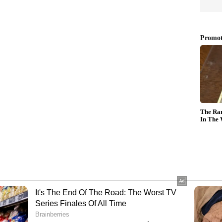
ും രണ്ടുതട്ടിലാണെന്ന വിമർശനങ്ങൾക്കിടെയാണ്
്ച് എം.എം മണി രംഗത്തെത്തിയത്. മൂന്നാറിലേത്
ഭരണകാലത്തേതുപോലെ ഇടിച്ചു പൊളിക്കൽ
 എംഎം മണി പറഞ്ഞിരുന്നു. വൻകിട കയ്യേറ്റക്കാരുടെ
. അതായിരിക്കും പരിശോധിക്കുക. ജില്ലയിലെ
വൻകിട കയ്യേറ്റങ്ങൾ പരിശോധിച്ച്
ന്നും അല്ലാതെ ഉദ്യോഗസ്ഥർ വഴിവിട്ട കാര്യങ്ങൾ
ൽ കാര്യങ്ങൾ വന്നാൽ ജനങ്ങളെ അണിനിരത്തി
്ഞിരുന്നു. ഇതിനെതിരെയാണ് ശിവരാമനിപ്പോൾ രം​
?v=Ko18SgceYX8