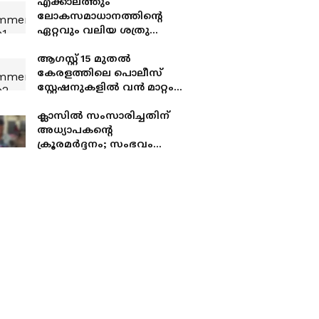
എക്കാലത്തും
ലോകസമാധാനത്തിന്റെ
ഏറ്റവും വലിയ ശത്രു
അമേരിക്ക, ഭ്രാന്തിന്റെ
ഏറ്റവും പുതിയ പേരാണ്
ആഗസ്റ്റ് 15 മുതൽ
ഡൊണാൾഡ് ട്രംപെന്ന്
കേരളത്തിലെ പൊലീസ്
ബിനോയ് വിശ്വം
സ്റ്റേഷനുകളിൽ വൻ മാറ്റം;
'എന്റെ പൊലീസ് സ്റ്റേഷൻ'
പദ്ധതിയുമായി
ക്ലാസിൽ സംസാരിച്ചതിന്
ആഭ്യന്തരമന്ത്രി
അധ്യാപകന്റെ
ക്രൂരമർദ്ദനം; സംഭവം
പാലക്കാട്