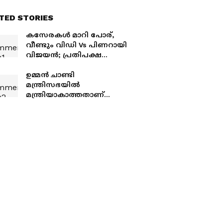
TED STORIES
കസേരകൾ മാറി പോര്,
വീണ്ടും വിഡി Vs പിണറായി
വിജയൻ; പ്രതിപക്ഷ
നിരയെ പിണറായി
വിജയൻ നയിക്കും
ഉമ്മൻ ചാണ്ടി
മന്ത്രിസഭയിൽ
മന്ത്രിയാകാത്തതാണ്
ജീവിതത്തിലെ വലിയ
നഷ്ടമെന്ന് വിഡി
സതീശൻ; ഉമ്മൻ
ചാണ്ടിയുടെ വീട്
സന്ദർശിച്ചു