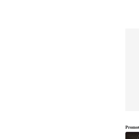
വീണ്ടും
ഉമ്മൻ ചാണ്ടി മന്ത്രിസഭയിൽ
ജയൻ;
മന്ത്രിയാകാത്തതാണ്
ണറായി
ജീവിതത്തിലെ വലിയ നഷ്ടമെന്ന്
വിഡി സതീശൻ; ഉമ്മൻ
ചാണ്ടിയുടെ വീട് സന്ദർശിച്ചു