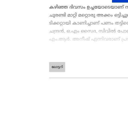
കഴിഞ്ഞ ദിവസം ഉച്ചയോടെയാണ് സംഭവ
ചുരണ്ടി മാറ്റി മറ്റൊരു അക്കം ഒട്ടിച്
ടിക്കറ്റായി കാണിച്ചാണ് പണം തട്ടി
ചന്ദ്രന്‍, ഒ.എം സൈദ, സിവില്‍ 
എം.ആര്‍. അനീഷ് എന്നിവരാണ് പ്ര
ലോട്ടറി
കേരളത്തിലെ എല്ലാ വാർത്
ഏഷ്യാനെറ്റ് ന്യൂസ് വാർത്ത
അപ്‌ഡേറ്റുകളും ആഴത്തിലുള്
എല്ലാം ഒരൊറ്റ സ്ഥലത്ത്. 
വാർത്തകൾ ലഭിക്കാൻ
Asian
ABOUT THE AUTHOR
WD
Web Desk