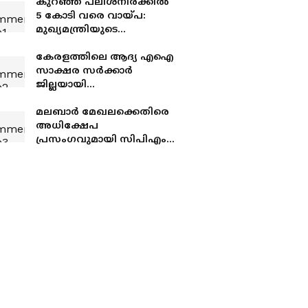
കുറഞ്ഞ പലിശനിരക്കിൽ
5 കോടി വരെ വായ്പ:
മുഖ്യമന്ത്രിയുടെ
സംരംഭകത്വ വികസന
പദ്ധതി മൂന്നാം പതിപ്പിന്
കേരളത്തിലെ ആദ്യ എഐ
ആഗസ്റ്റ് 6ന് തുടക്കമാകും
സാക്ഷര സർക്കാർ
ജില്ലയായി
എറണാകുളത്തെ മാറ്റാൻ
AI-ERA' പദ്ധതി; ഉദ്ഘാടനം
മലബാർ മേഖലക്കെതിരെ
ഓഗസ്റ്റ് 6ന്
അധിക്ഷേപ
പ്രസംഗവുമായി സിപിഎം
നേതാവ്; പി കെ
ജോൺസന്റെ പ്രസംഗം
വിവാദത്തിൽ