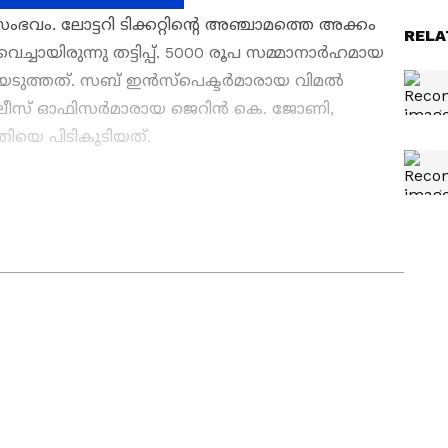
ം. ലോട്ടറി ടിക്കറ്റിന്റെ അഞ്ചാമത്തെ അക്കം
RELA
ചുവെച്ചായിരുന്നു തട്ടിപ്പ്. 5000 രൂപ സമ്മാനാര്‍ഹമായ
യെടുത്തത്. സബ് ഇന്‍സ്പെക്ടര്‍മാരായ വിമല്‍
പോലീസ് ഓഫിസര്‍മാരായ ജെറിന്‍ കെ. ജോണി,
തിയെ പിടികൂടിയത്.
തകൾ
Kerala News
അറിയാൻ എപ്പോഴും
കൾ.
Malayalam News
തത്സമയ
ള വിശകലനവും സമഗ്രമായ റിപ്പോർട്ടിംഗും —
ഏത് സമയത്തും, എവിടെയും വിശ്വസനീയമായ
et News Malayalam