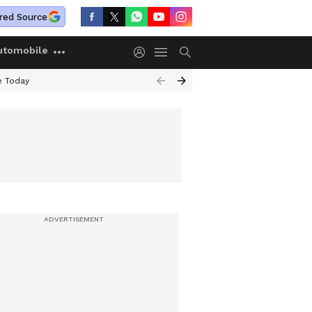
red Source
utomobile
e Today