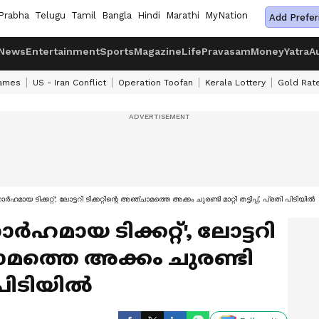
Prabha
Telugu
Tamil
Bangla
Hindi
Marathi
MyNation
Add Prefer
News
Entertainment
Sports
Magazine
Life
Pravasam
Money
Yatra
A
ames
US - Iran Conflict
Operation Toofan
Kerala Lottery
Gold Rat
‍ഹമായ ടിക്കറ്റ്', ലോട്ടറി ടിക്കറ്റിന്റെ അഞ്ചാമത്തെ അക്കം ചുരണ്ടി മാറ്റി തട്ടിപ്പ്, പ്രതി പിടിയിൽ
്‍ഹമായ ടിക്കറ്റ്', ലോട്ടറി
്ചാമത്തെ അക്കം ചുരണ്ടി
തി പിടിയിൽ