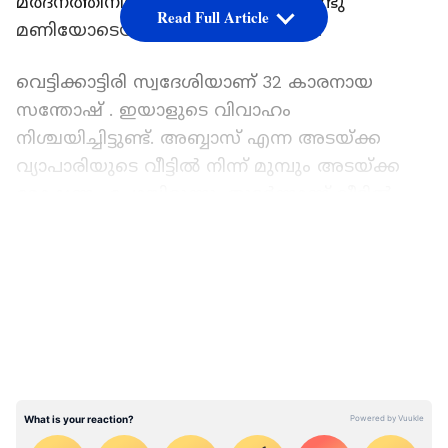
മർദനത്തിനിരയായത്. പുലർച്ചെ രണ്ടു
Read Full Article
മണിയോടെയാണ് സംഭവം നടന്നത്.
വെട്ടിക്കാട്ടിരി സ്വദേശിയാണ് 32 കാരനായ
സന്തോഷ് . ഇയാളുടെ വിവാഹം
നിശ്ചയിച്ചിട്ടുണ്ട്. അബ്ബാസ് എന്ന അടയ്ക്ക
വ്യാപാരിയുടെ വീട്ടിൽ നിന്ന് മുമ്പും അടയ്ക്ക
മോഷണം പോയിരുന്നു. തുടർന്നാണ് വീട്ടിൽ
സിസിടിവി സ്ഥാപിച്ചത്. ഇന്ന് പുലർച്ചെ
LATEST VIDEOS
സിസി‌ടിവിയിൽ സന്തോഷ് അടയ്ക്ക
മോഷ്ടിക്കുന്നത് കണ്ടെന്നാണ് വീട്ടുകാർ
പറയുന്നത്. തുടർന്ന് അയൽക്കാരെ വിവരം
അറിയിച്ചു. അയൽക്കാരും നാട്ടുകാരുമെത്തി
സന്തോഷിനെ പിടികൂടി കെട്ടിയിട്ട്
മർദിക്കുകയായിരുന്നു. സന്തോഷിനെ കെട്ടിയിട്ട്
മർദ്ദിക്കുന്നതിന്റെ ചിത്രങ്ങൾ പൊലീസിന്
ലഭിച്ചു.