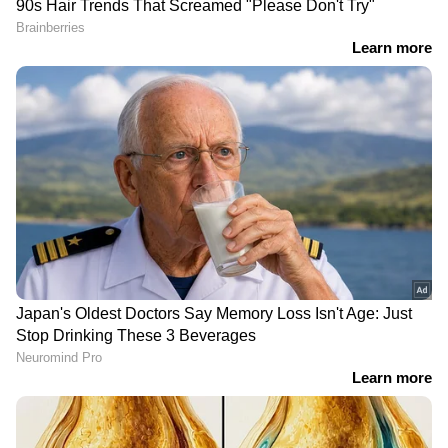
RECOMMENDED STORIES
ഒരാളോടും ഇങ്ങനെ ക്രൂരത ചെയ്യരുതെന്ന്
സന്തോഷിന്റെ സഹോദരൻ രതീഷ് പറഞ്ഞു.
ചേട്ടൻ അതീവ ഗുരുതരവസ്ഥയിലാണ്. വിവാഹ