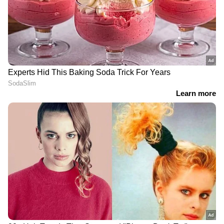
DOWNLOAD APP
കേരളത്തിലെ എല്ലാ വാർത്തകൾ
Kerala
News
അറിയാൻ എപ്പോഴും ഏഷ്യാനെറ്റ്
ന്യൂസ് വാർത്തകൾ.
Malayalam News
തത്സമയ അപ്‌ഡേറ്റുകളും ആഴത്തിലുള്ള
വിശകലനവും സമഗ്രമായ റിപ്പോർട്ടിംഗും —
എല്ലാം ഒരൊറ്റ സ്ഥലത്ത്. ഏത് സമയത്തും,
എവിടെയും വിശ്വസനീയമായ വാർത്തകൾ
ലഭിക്കാൻ
Asianet News Malayalam