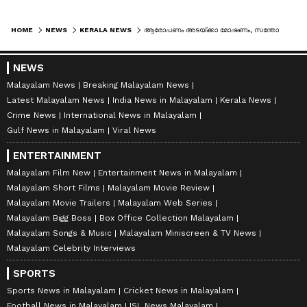
HOME
NEWS
KERALA NEWS
ആരോപണം അ‌ടയ്ക്കാ മോഷണം, സന്തോഷിനേറ്റത് ക്രൂര മർദ്ദനം, സംഭവം വിവാഹം നടക്കാനിരിക്കെ
NEWS
Malayalam News
Breaking Malayalam News
Latest Malayalam News
India News in Malayalam
Kerala News
Crime News
International News in Malayalam
Gulf News in Malayalam
Viral News
ENTERTAINMENT
Malayalam Film New
Entertainment News in Malayalam
Malayalam Short Films
Malayalam Movie Review
Malayalam Movie Trailers
Malayalam Web Series
Malayalam Bigg Boss
Box Office Collection Malayalam
Malayalam Songs & Music
Malayalam Miniscreen & TV News
Malayalam Celebrity Interviews
SPORTS
Sports News in Malayalam
Cricket News in Malayalam
Football News in Malayalam
ISL News Malayalam