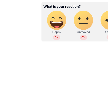
സംഭവത്തില്‍ ആയുധം ഉപയോഗിച്ച