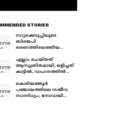
MMENDED STORIES
നറുക്കെടുപ്പിലൂടെ
ബിജെപി
ഭരണത്തിലെത്തിയ
പഞ്ചായത്ത്;
താഴെയിറക്കാൻ
എല്ലാം ചെയ്തത്
കോണ്‍ഗ്രസ് നീക്കം,
ആസൂത്രിതമായി, ഒളിച്ചത്
വേണം എൽഡിഎഫ്
കാട്ടില്‍, വാഹനത്തില്‍
സഹായം
വാക്കത്തിയും;
പാൽക്കുളങ്ങരയിൽ
കൊടിയത്തൂര്‍
യുവാവിനെ പട്ടാപ്പകൽ
പഞ്ചായത്തിലെ സജീവ
വെട്ടിക്കൊന്നവർ പിടിയിൽ
സാന്നിധ്യം; നോവായി
സ്റ്റാന്‍ഡിംഗ് കമ്മിറ്റി
ചെയര്‍പേഴ്‌സൻ
ആയിഷയുടെ വിയോഗം