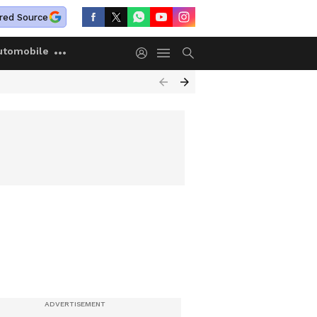
red Source
utomobile