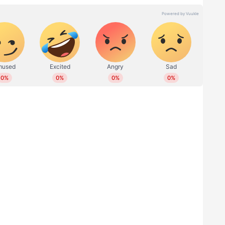
് ആക്രമിച്ചതും ഔദ്യോഗിക കൃത്യനിർവഹണം