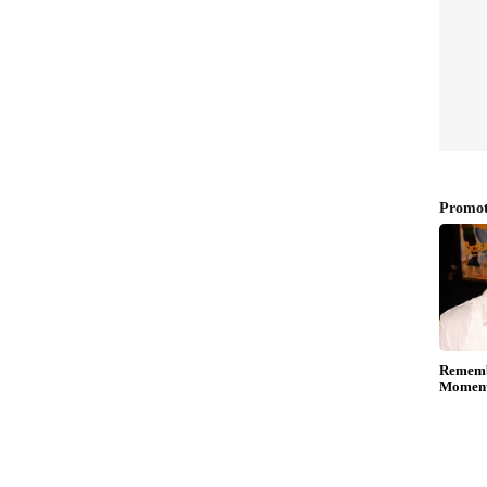
ുപ്പുകൾ ചുമത്തി ജൈനിക്കെതിരെ പനങ്ങാട്
ടെ പേരിൽ സമാനമായ പരാതികൾ മുൻപും
ഞ്ഞു.