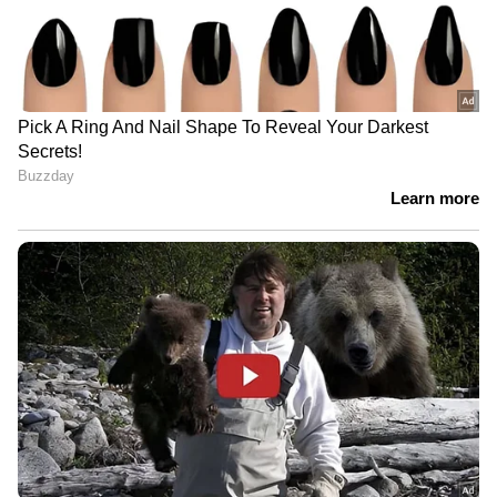
ശ്രദ്ധിക്കുന്നില്ല'
'അധികാരികളുടെ അഹങ്കാരവും
മണ്ടത്തരവും കൊണ്ടാണ്
കേരളത്തിൽ പ്രളയമുണ്ടായത്' |
Kerala Rains