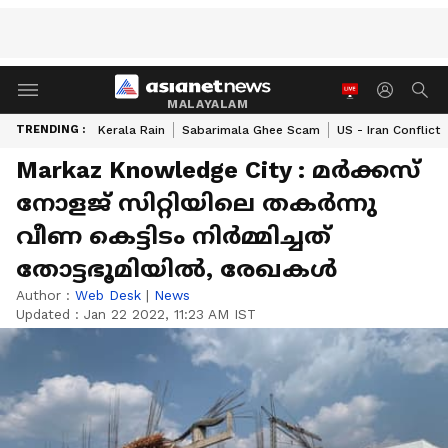
MALAYALAM
TRENDING :
Kerala Rain
Sabarimala Ghee Scam
US - Iran Conflict
Markaz Knowledge City : മര്‍ക്കസ്
നോളജ് സിറ്റിയിലെ തകർന്നു
വീണ കെട്ടിടം നിർമ്മിച്ചത്
തോട്ടഭൂമിയിൽ, രേഖകൾ
Author :
Web Desk
|
News
Updated :
Jan 22 2022, 11:23 AM IST