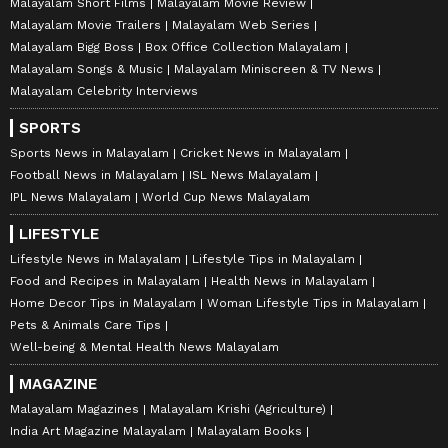
Malayalam Short Films
Malayalam Movie Review
Malayalam Movie Trailers
Malayalam Web Series
Malayalam Bigg Boss
Box Office Collection Malayalam
Malayalam Songs & Music
Malayalam Miniscreen & TV News
Malayalam Celebrity Interviews
SPORTS
Sports News in Malayalam
Cricket News in Malayalam
Football News in Malayalam
ISL News Malayalam
IPL News Malayalam
World Cup News Malayalam
LIFESTYLE
Lifestyle News in Malayalam
Lifestyle Tips in Malayalam
Food and Recipes in Malayalam
Health News in Malayalam
Home Decor Tips in Malayalam
Woman Lifestyle Tips in Malayalam
Pets & Animals Care Tips
Well-being & Mental Health News Malayalam
MAGAZINE
Malayalam Magazines
Malayalam Krishi (Agriculture)
India Art Magazine Malayalam
Malayalam Books