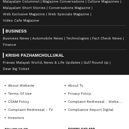
Malayalam Columnist
Magazine Conversations
Culture Magazines
Malayalam Short Stories
Conversations Magazine
Web Exclusive Magazine
Web Specials Magazine
Video Cafe Magazine
BUSINESS
Business News
Automobile News
Technologies
Fact Check News
Finance
KRISHI PAZHAMCHOLLUKAL
Pravasi Malayali World, News & Life Updates
Gulf Round Up
Dear Big Ticket
About Website
About Tv
Terms Of Use
Privacy Policy
CSAM Policy
Complaint Redressal - Website
Complaint Redressal - TV
Compliance Report Digital
Investors
FOLLOW US ON