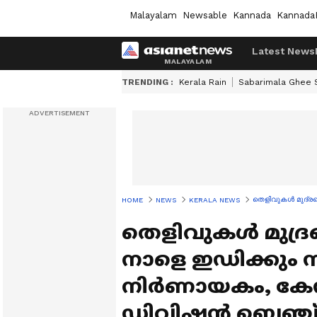
Malayalam
Newsable
Kannada
Kannada
Latest News
TRENDING :
Kerala Rain
Sabarimala Ghee
തെളിവുകൾ മുദ്ര
HOME
NEWS
KERALA NEWS
തെളിവുകൾ മുദ്ര
നാളെ ഇഡിക്കും
നിർണായകം, കേസ
ഡിവിഷൻ ബെഞ്ച