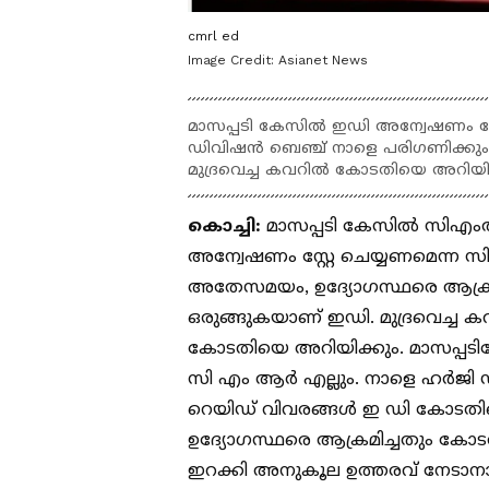
cmrl ed
Image Credit:
Asianet News
മാസപ്പടി കേസിൽ ഇഡി അന്വേഷണം 
ഡിവിഷൻ ബെഞ്ച് നാളെ പരിഗണിക്കും
മുദ്രവെച്ച കവറിൽ കോടതിയെ അറിയി
കൊച്ചി:
മാസപ്പടി കേസിൽ സിഎംആ
അന്വേഷണം സ്റ്റേ ചെയ്യണമെന്
അതേസമയം, ഉദ്യോഗസ്ഥരെ ആക്രമ
ഒരുങ്ങുകയാണ് ഇഡി. മുദ്രവെച്ച ക
കോടതിയെ അറിയിക്കും. മാസപ്പട
സി എം ആർ എല്ലും. നാളെ ഹർജി ഡ
റെയിഡ് വിവരങ്ങൾ ഇ ഡി കോടതി
ഉദ്യോഗസ്ഥരെ ആക്രമിച്ചതും കോട
ഇറക്കി അനുകൂല ഉത്തരവ് നേടാ