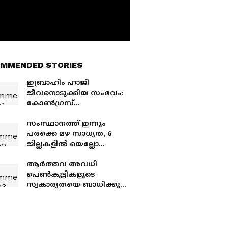
MMENDED STORIES
ഇബ്രാഹിം ഹാജി
ജീവനൊടുക്കിയ സംഭവം:
കോണ്‍ഗ്രസ്
നേതാവിനെതിരെ
കേസെടുക്കണമെന്നാവ
സംസ്ഥാനത്ത് ഇന്നും
ശ്യം, 2 വര്‍ഷത്തിനിടെ
പരക്കെ മഴ സാധ്യത, 6
മാത്രം നടന്നത് 2.16
ജില്ലകളിൽ യെല്ലോ
കോടിയുടെ തട്ടിപ്പ്
അലർട്ട്, കാലവർഷം
അടുത്ത നാല്
ആർത്തവ അവധി
ദിവസത്തിനുള്ള കേരളാ
പെൺകുട്ടികളുടെ
തീരം തൊടും
സ്വകാര്യതയെ ബാധിക്കുന്ന
സാഹചര്യം
സൃഷ്ടിച്ചേക്കുമെന്ന്
നൂർബീന റഷീദ്