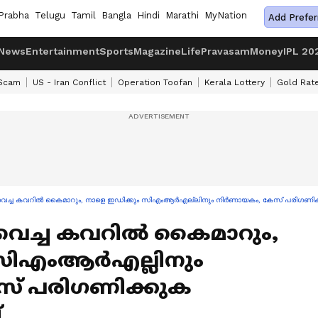
Prabha
Telugu
Tamil
Bangla
Hindi
Marathi
MyNation
Add Prefer
News
Entertainment
Sports
Magazine
Life
Pravasam
Money
IPL 20
 Scam
US - Iran Conflict
Operation Toofan
Kerala Lottery
Gold Rat
വെച്ച കവറിൽ കൈമാറും, നാളെ ഇഡിക്കും സിഎംആർഎല്ലിനും നിർണായകം, കേസ് പരി​ഗണി
വെച്ച കവറിൽ കൈമാറും,
 സിഎംആർഎല്ലിനും
് പരി​ഗണിക്കുക
്