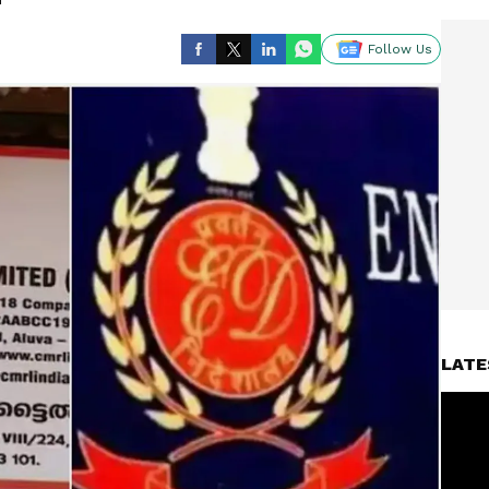
Follow Us
LATE