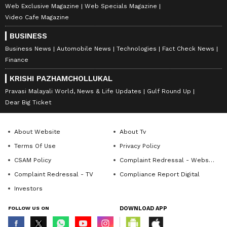
Web Exclusive Magazine
Web Specials Magazine
Video Cafe Magazine
BUSINESS
Business News
Automobile News
Technologies
Fact Check News
Finance
KRISHI PAZHAMCHOLLUKAL
Pravasi Malayali World, News & Life Updates
Gulf Round Up
Dear Big Ticket
About Website
About Tv
Terms Of Use
Privacy Policy
CSAM Policy
Complaint Redressal - Website
Complaint Redressal - TV
Compliance Report Digital
Investors
FOLLOW US ON
DOWNLOAD APP