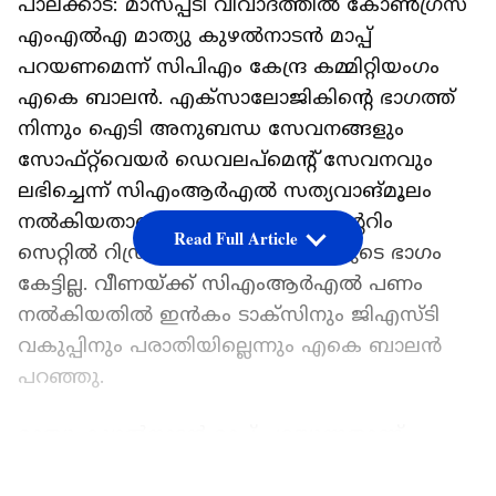
പാലക്കാട്: മാസപ്പടി വിവാദത്തിൽ കോൺഗ്രസ്
എംഎൽഎ മാത്യു കുഴൽനാടൻ മാപ്പ്
പറയണമെന്ന് സിപിഎം കേന്ദ്ര കമ്മിറ്റിയംഗം
എകെ ബാലൻ. എക്സാലോജികിന്റെ ഭാഗത്ത്
നിന്നും ഐടി അനുബന്ധ സേവനങ്ങളും
സോഫ്റ്റ്‌വെയർ ഡെവലപ്മെന്റ് സേവനവും
ലഭിച്ചെന്ന് സിഎംആർഎൽ സത്യവാങ്മൂലം
നൽകിയതാണ്. ഇൻകം ടാക്സ് ഇന്ററിം
Read Full Article
സെറ്റിൽ റിഡ്രസൽ ഫോറം വീണയുടെ ഭാഗം
കേട്ടില്ല. വീണയ്ക്ക് സിഎംആർഎൽ പണം
നൽകിയതിൽ ഇൻകം ടാക്സിനും ജിഎസ്‌ടി
വകുപ്പിനും പരാതിയില്ലെന്നും എകെ ബാലൻ
പറഞ്ഞു.
മാത്യു കുഴൽനാടൻ മാപ്പ് പറയുന്നതാണ്
പൊതുപ്രവർത്തനത്തിൽ അദ്ദേഹത്തിന്റെ
LATEST VIDEOS