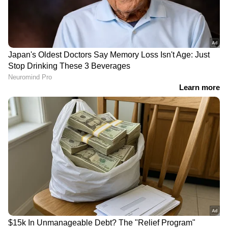
RECOMMENDED STORIES
നാളെ മുതൽ
കുറഞ്ഞ പലിശനിരക്കിൽ 5
സംസ്ഥാനത്ത് വീണ്ടും മഴ
കോടി വരെ വായ്പ:
കനക്കും, കാലാവസ്ഥാ
മുഖ്യമന്ത്രിയുടെ
മുന്നറിയിപ്പ്
സംരംഭകത്വ വികസന
പദ്ധതി മൂന്നാം പതിപ്പിന്
ആഗസ്റ്റ് 6ന് തുടക്കമാകും