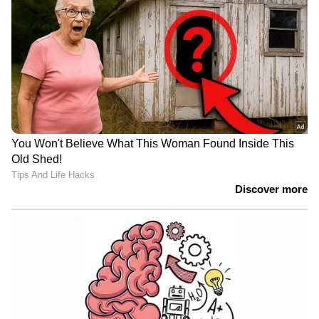
നിലപാട് കേരളത്തിലെ ജനത്തിന് അറിയാം.
ഇതിന് മുൻപ് കുറച്ച് ദിവസം ആരോഗ്യമന്ത്രി
വീണ കൈക്കൂലി വാങ്ങിയെന്നും പേഴ്സണൽ
സ്റ്റാഫ് അവരുടെ ബന്ധുവാണെന്നും
പ്രചരിപ്പിച്ചു. ഇതൊന്നും ശരിയല്ലെന്ന്
കേരളത്തിലെ ജനത്തിന് അറിയാം. ഇത്തരം
കള്ളങ്ങൾ എത്ര തവണ പ്രചരിപ്പിച്ചാലും
എൽഡിഎഫിനോ അതിന് നേതൃത്വം നൽകുന്ന
മുഖ്യമന്ത്രിക്കോ അദ്ദേഹത്തിന്റെ
കുടുംബത്തിനോ ഒരും പോറലും
ഏൽക്കില്ലെന്നും എകെ ബാലൻ പറഞ്ഞു.
ഏഷ്യാനെറ്റ് ന്യൂസ് ലൈവ്