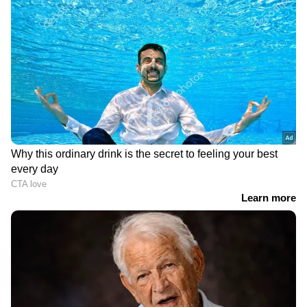
ന്യൂസ് വാർത്തകൾ.
Malayalam News
അവസാനിച്ചിട്ടില്ല. ഇനി മേലിൽ ഇമ്മാതിരി
തത്സമയ അപ്‌ഡേറ്റുകളും ആഴത്തിലുള്ള
കള്ളത്തരവും കൊണ്ട് നടക്കരുതെന്നും
വിശകലനവും സമഗ്രമായ റിപ്പോർട്ടിംഗും —
അദ്ദേഹം പറഞ്ഞു.
എല്ലാം ഒരൊറ്റ സ്ഥലത്ത്. ഏത് സമയത്തും,
എവിടെയും വിശ്വസനീയമായ വാർത്തകൾ
ലഭിക്കാൻ
Asianet News Malayalam