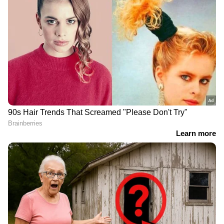
അന്വേഷണ റിപ്പോർട്ടിൽ അതൃപ്തി പ്രകടിപ്പിച്ച
ആരോഗ്യമന്ത്രി വിശദമായ അന്വേഷണത്തിനും
നിർദേശിച്ചു.
DOWNLOAD APP
കേരളത്തിലെ എല്ലാ വാർത്തകൾ
Kerala
News
അറിയാൻ എപ്പോഴും ഏഷ്യാനെറ്റ്
ന്യൂസ് വാർത്തകൾ.
Malayalam News
തത്സമയ അപ്‌ഡേറ്റുകളും ആഴത്തിലുള്ള
വിശകലനവും സമഗ്രമായ റിപ്പോർട്ടിംഗും —
എല്ലാം ഒരൊറ്റ സ്ഥലത്ത്. ഏത് സമയത്തും,
എവിടെയും വിശ്വസനീയമായ വാർത്തകൾ