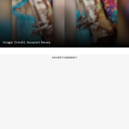
Image Credit:
Asianet News