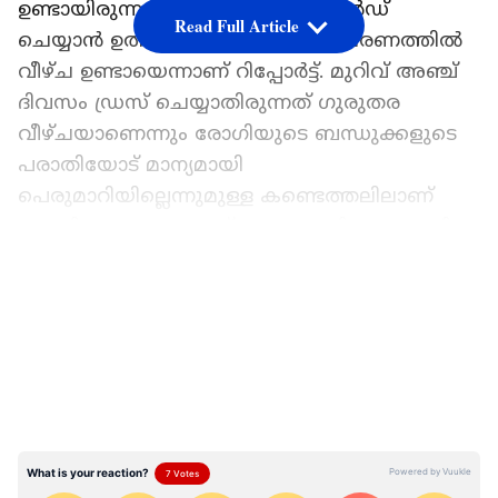
ഉണ്ടായിരുന്ന ഡോക്‌ടറെ സസ്പെൻഡ്
Read Full Article
ചെയ്യാൻ ഉത്തരവിട്ടത്. രോഗി പരിചരണത്തിൽ
വീഴ്ച ഉണ്ടായെന്നാണ് റിപ്പോർട്ട്. മുറിവ് അഞ്ച്
ദിവസം ഡ്രസ് ചെയ്യാതിരുന്നത് ഗുരുതര
വീഴ്ചയാണെന്നും രോഗിയുടെ ബന്ധുക്കളുടെ
പരാതിയോട് മാന്യമായി
പെരുമാറിയില്ലെന്നുമുള്ള കണ്ടെത്തലിലാണ്
നടപടി. ബന്ധുക്കളോട് മോശമായി പെരുമാറിയ
നഴ്‌സിനെ നിർബന്ധിത കൗൺസിലിങിന്
LATEST VIDEOS
വിധേയമാക്കാനും മന്ത്രി നിർദേശിച്ചു.
പാരിപ്പള്ളി സ്വദേശി രാജേന്ദ്രപ്രസാദിന്റെ
കാലിലാണ് പുഴുവരിച്ചത്. കഴിഞ്ഞ മാസം 28ന്
രാജേന്ദ്ര പ്രസാദ് ബൈക്ക് അപകടത്തിൽ
കാലിന് പരിക്കേറ്റാണ് ചികിത്സ തേടി
തിരുവനന്തപുരം മെഡിക്കൽ