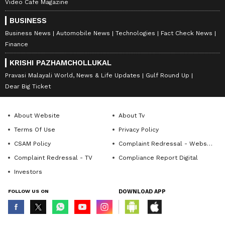
Video Cafe Magazine
BUSINESS
Business News
Automobile News
Technologies
Fact Check News
Finance
KRISHI PAZHAMCHOLLUKAL
Pravasi Malayali World, News & Life Updates
Gulf Round Up
Dear Big Ticket
About Website
About Tv
Terms Of Use
Privacy Policy
CSAM Policy
Complaint Redressal - Website
Complaint Redressal - TV
Compliance Report Digital
Investors
FOLLOW US ON
DOWNLOAD APP