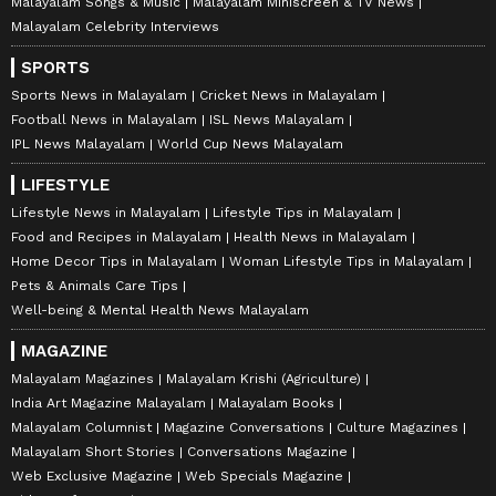
Malayalam Songs & Music
Malayalam Miniscreen & TV News
Malayalam Celebrity Interviews
SPORTS
Sports News in Malayalam
Cricket News in Malayalam
Football News in Malayalam
ISL News Malayalam
IPL News Malayalam
World Cup News Malayalam
LIFESTYLE
Lifestyle News in Malayalam
Lifestyle Tips in Malayalam
Food and Recipes in Malayalam
Health News in Malayalam
Home Decor Tips in Malayalam
Woman Lifestyle Tips in Malayalam
Pets & Animals Care Tips
Well-being & Mental Health News Malayalam
MAGAZINE
Malayalam Magazines
Malayalam Krishi (Agriculture)
India Art Magazine Malayalam
Malayalam Books
Malayalam Columnist
Magazine Conversations
Culture Magazines
Malayalam Short Stories
Conversations Magazine
Web Exclusive Magazine
Web Specials Magazine