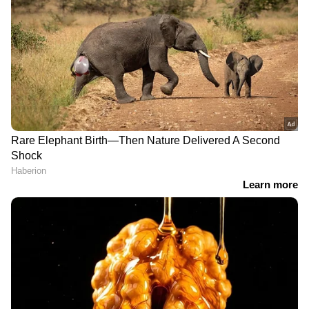
സ്ത്രീ ആരോഗ്യ സംരക്ഷണത്തിൽ
രാജ്യത്ത് മാതൃകയാകാൻ
കര്‍ണാടക; 'ഋതുതാരെ' പദ്ധതി
ഒരുങ്ങുന്നു
നിർത്തിയിട്ട കാർ കത്തിച്ചു,
യുവതിയുടെ മേൽ
പെട്രോളൊഴിച്ചു; വീട്ടിൽക്കയറി
യുവാവിന്റെ പരാക്രമം