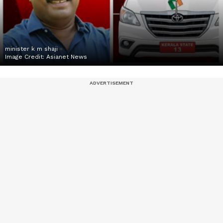
minister k m shaji
Image Credit:
Asianet News