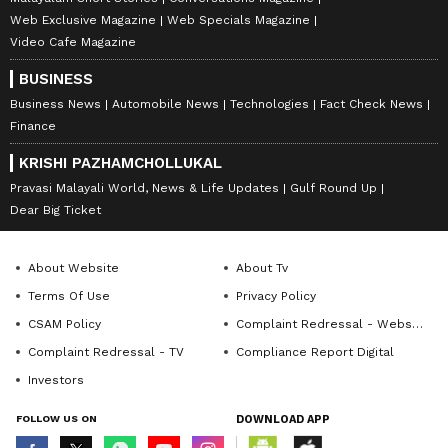
Web Exclusive Magazine
Web Specials Magazine
Video Cafe Magazine
BUSINESS
Business News
Automobile News
Technologies
Fact Check News
Finance
KRISHI PAZHAMCHOLLUKAL
Pravasi Malayali World, News & Life Updates
Gulf Round Up
Dear Big Ticket
About Website
About Tv
Terms Of Use
Privacy Policy
CSAM Policy
Complaint Redressal - Website
Complaint Redressal - TV
Compliance Report Digital
Investors
FOLLOW US ON
DOWNLOAD APP