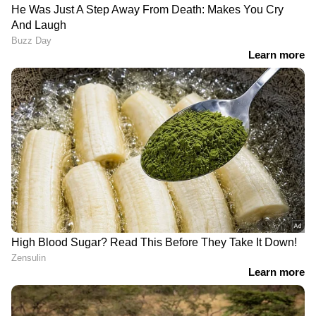
വിഴിഞ്ഞത് അദാനിയുമായി
കാക്കനാട് ഏഴാം
കൈകോർക്കൽ; 49%
ക്ലാസുകാരി റിഹാന മരിച്ച
ഓഹരി വാങ്ങി
സ്ഥലത്ത് എട്ടാം നാൾ
എംഎസ്എസി,
സംരക്ഷണ വേലി
കേരളത്തിലെ ഏറ്റവും
സ്ഥാപിച്ചു; അഞ്ച് ലക്ഷം
ഉയർന്ന വിദേശ നിക്ഷേപം
രൂപ വേലിക്കായി
അനുവദിച്ചെന്ന്
കൗൺസിലർ!
LATEST VIDEOS