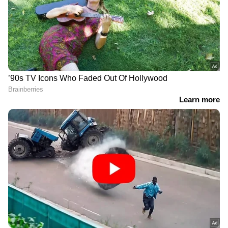
ഫിഷറീസ് മന്ത്രിക്ക് മറുപടി
മദ്യനയ വിവാദം: പ്രതിപക്ഷം
പറയാന്‍ കഴിവുകേടോ?
ശക്തമായ നിലപാട്
പിണറായിയുടെ
എടുക്കണം; ധനകാര്യ ബില്ല്
പരാമർശത്തില്‍
അവതരിപ്പിക്കുന്നുണ്ടെങ്കിൽ
നിയമസഭയില്‍ ബഹളം
നികുതി നിർദേശം
ഒഴിവാക്കണമെന്ന് എ കെ
ബാലൻ