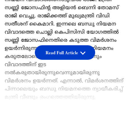
സണ്ണി ജോസഫിന്റ അളിയൻ ബെന്നി തോമസ്
രാജി വെച്ചു. രാജിക്കത്ത് മുഖ്യമന്ത്രി വിഡി
സതീശന് കൈമാറി. ഇന്നലെ ബന്ധു നിയമന
വിവാദത്തെ ചൊല്ലി കെപിസിസി യോഗത്തിൽ
സണ്ണി ജോസഫിനെതിരെ കടുത്ത വിമർശനം
ഉയർന്നിരുന്നു. പേഴ്സണൽ സ്റ്റാഫ് നിയമനം
Read Full Article
കരുതലോടെ വേണമായിരുന്നുവെന്നും
വിവാദത്തിന് ഇട
നൽകരുതായിരുന്നുവെന്നുമായിരുന്നു
വിമർശനം ഉയർന്നത്. എന്നാൽ, വിമർശനത്തിന്
പിന്നാലെയും ബന്ധു നിയമനത്തെ ന്യായീകരിച്ച്
മന്ത്രി വീണ്ടും രം​ഗത്തെത്തിയിരുന്നു.
ബന്ധുവെന്ന നിലയിലല്ല, പൊതു
LATEST VIDEOS
പ്രവര്‍ത്തനത്തിലെ പരിചയ സമ്പന്നൻ എന്ന
നിലയിലാണ് ബെന്നി തോമസിന്‍റെ നിയമനമെന്ന്