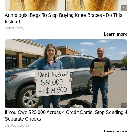
RECOMMENDED STORIES
നീണ്ടകരയിൽ
പ്രളയക്കെടുതിക്കിടയിലും
മത്സ്യത്തൊഴിലാളിയെ
കെഎസ്ഇബിക്ക്
കാണാതായ സംഭവം:
ആശ്വാസം;
ഗൗതത്തെ കാണാതായിട്ട്
അണക്കെട്ടുകളിൽ
എട്ടാം ദിവസം; ഇന്ന്
ജലനിരപ്പ് ഉയര്‍ന്നു,
വിദഗ്ധ സംഘം തെരച്ചിൽ
വൈദ്യുതോത്പാദനം ഉടൻ
നടത്തും
കൂട്ടേണ്ടെന്ന് തീരുമാനം