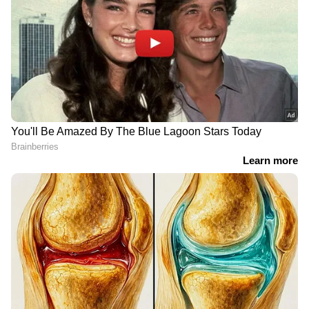
ന്യൂസ് വാർത്തകൾ.
Malayalam News
തത്സമയ അപ്‌ഡേറ്റുകളും ആഴത്തിലുള്ള
വിശകലനവും സമഗ്രമായ റിപ്പോർട്ടിംഗും —
എല്ലാം ഒരൊറ്റ സ്ഥലത്ത്. ഏത് സമയത്തും,
എവിടെയും വിശ്വസനീയമായ വാർത്തകൾ
ലഭിക്കാൻ
Asianet News Malayalam