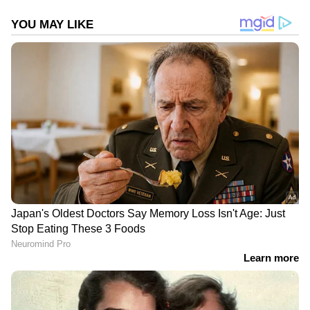
DOWNLOAD APP
കേരളത്തിലെ എല്ലാ വാർത്തകൾ
Kerala
News
അറിയാൻ എപ്പോഴും ഏഷ്യാനെറ്റ്