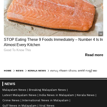
HOME
NEWS
KERALA NEWS
ബന്ധു നിയമന വിവാദം: മന്ത്രി സണ്ണി ജോസഫിന്റ അളിയൻ ബെന്നി തോമസ് രാജിവെച്ചു; രാജിക്കത്ത് മുഖ്യമന്ത്രിക്ക് കൈമാറി
NEWS
Malayalam News
Breaking Malayalam News
Latest Malayalam News
India News in Malayalam
Kerala News
Crime News
International News in Malayalam
Gulf News in Malayalam
Viral News