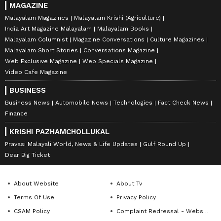
MAGAZINE
Malayalam Magazines
Malayalam Krishi (Agriculture)
India Art Magazine Malayalam
Malayalam Books
Malayalam Columnist
Magazine Conversations
Culture Magazines
Malayalam Short Stories
Conversations Magazine
Web Exclusive Magazine
Web Specials Magazine
Video Cafe Magazine
BUSINESS
Business News
Automobile News
Technologies
Fact Check News
Finance
KRISHI PAZHAMCHOLLUKAL
Pravasi Malayali World, News & Life Updates
Gulf Round Up
Dear Big Ticket
About Website
About Tv
Terms Of Use
Privacy Policy
CSAM Policy
Complaint Redressal - Website