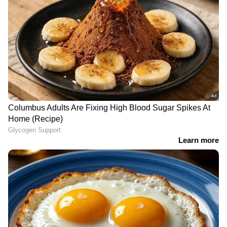
ശിക്ഷാവിധി
ഗൺമാൻമാർ യൂത്ത്
റദ്ദാക്കണമെന്ന
കോൺ​ഗ്രസുകാരെ മർദിച്ച
പ്രതികളുടെ അപ്പീലിൽ
സംഭവം; ആദ്യ
ഹൈക്കോടതി വിധി ഇന്ന്
പുനരന്വേഷണ റിപ്പോർട്ട്
ഇന്ന് കൈമാറും
LATEST VIDEOS