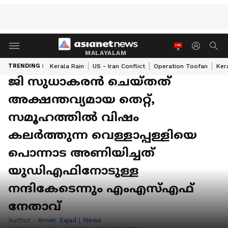
MALAYALAM
TRENDING :
Kerala Rain
US - Iran Conflict
Operation Toofan
Ker
ജി സുധാകരൻ ചെയ്തത്
അക്ഷന്തവ്യമായ തെറ്റ്,
സമൂഹത്തിൽ വിഷം
കലർത്തുന്ന വെള്ളാപ്പള്ളിയെ
പൊന്നാട അണിയിച്ചത്
യുഡിഎഫിനോടുള്ള
നന്ദികേടെന്നും എംഎസ്എഫ്
നേതാവ്
Author :
Anver Sajad
|
News