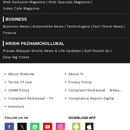
Web Exclusive Magazine
Web Specials Magazine
Video Cafe Magazine
BUSINESS
Business News
Automobile News
Technologies
Fact Check News
Finance
KRISHI PAZHAMCHOLLUKAL
Pravasi Malayali World, News & Life Updates
Gulf Round Up
Dear Big Ticket
About Website
About Tv
Terms Of Use
Privacy Policy
CSAM Policy
Complaint Redressal - Website
Complaint Redressal - TV
Compliance Report Digital
Investors
FOLLOW US ON
DOWNLOAD APP