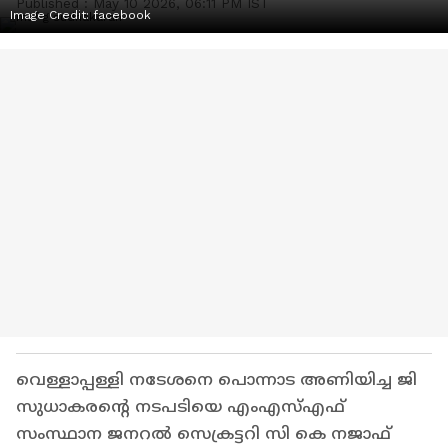
Published :
May 10 2026, 06:11 PM IST
Image Credit:
facebook
വെള്ളാപ്പള്ളി നടേശനെ പൊന്നാട അണിയിച്ച ജി
സുധാകരന്റെ നടപടിയെ എംഎസ്എഫ്
സംസ്ഥാന ജനറൽ സെക്രട്ടറി സി കെ നജാഫ്