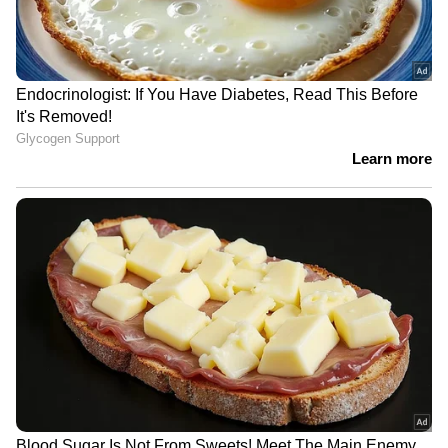
മദ്യലഹരിയിൽ വെടിയുതി‍ർത്ത്
ഐടി ജീവനക്കാരൻ; സംഭവത്തിൽ
പൊലീസ് കേസെടുത്തു
വർക്കലയിൽ ആളുകൾ ഇല്ലാത്ത
സമയത്ത് വീട്ടിൽ കയറി മോഷണം;
ഒൻപതര പവൻ നഷ്ടപ്പെട്ടു