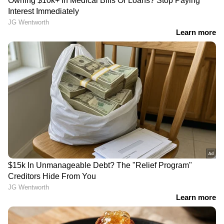
സാധാരണക്കാർക്ക് വീണ്ടും
കെഎസ്ആർടിസിയിലെ
ഇരുട്ടടി; രാജ്യത്ത്
സൗജന്യയാത്ര; എങ്ങനെ
ഇന്ധനവില കൂട്ടി,
നടപ്പാക്കും?ഇന്നത്തെ
രണ്ടാഴ്ച്ചക്കിടെ കൂടിയത്
മന്ത്രിസഭാ യോ​ഗത്തിൽ
8രൂപ
ചർച്ച
അട്ടപ്പാടി മധു വധക്കേസ്;
പിണറായിയുടെ