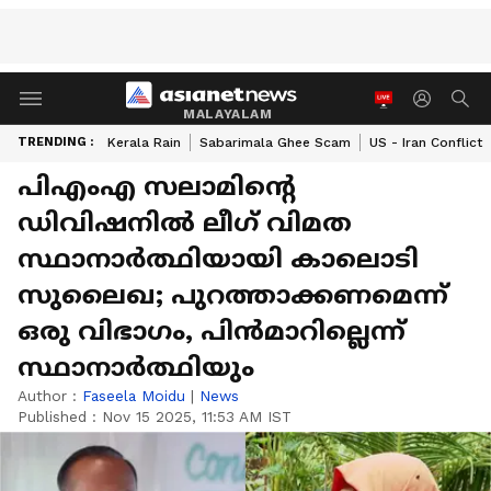
MALAYALAM
TRENDING :
Kerala Rain
Sabarimala Ghee Scam
US - Iran Conflict
പിഎംഎ സലാമിൻ്റെ
ഡിവിഷനിൽ ലീഗ് വിമത
സ്ഥാനാര്‍ത്ഥിയായി കാലൊടി
സുലൈഖ; പുറത്താക്കണമെന്ന്
ഒരു വിഭാ​ഗം, പിൻമാറില്ലെന്ന്
സ്ഥാനാർത്ഥിയും
Author :
Faseela Moidu
|
News
Published :
Nov 15 2025, 11:53 AM IST