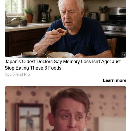
DOWNLOAD APP
കേരളത്തിലെ എല്ലാ വാർത്തകൾ
Kerala
News
അറിയാൻ എപ്പോഴും ഏഷ്യാനെറ്റ്
ന്യൂസ് വാർത്തകൾ.
Malayalam News
തത്സമയ അപ്‌ഡേറ്റുകളും ആഴത്തിലുള്ള
വിശകലനവും സമഗ്രമായ റിപ്പോർട്ടിംഗും —