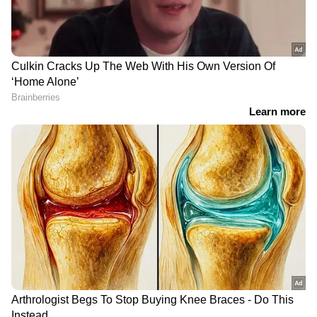
എല്ലാം ഒരൊറ്റ സ്ഥലത്ത്. ഏത് സമയത്തും,
എവിടെയും വിശ്വസനീയമായ വാർത്തകൾ
ലഭിക്കാൻ
Asianet News Malayalam
RECOMMENDED STORIES