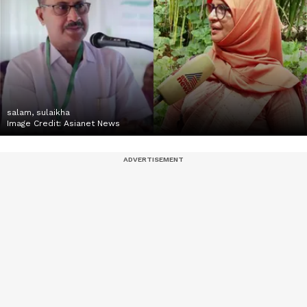
salam, sulaikha
Image Credit:
Asianet News