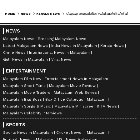
HOME
NEWS
KERALA NEWS
പിഎംഎ സലാമിൻ്റെ ഡിവിഷനിൽ ലീഗ് വിമത സ്ഥാനാര്‍ത്ഥിയായി കാലൊടി സുലൈഖ; പുറത്താക്കണമെന്ന് ഒരു വിഭാ​ഗം, പിൻമാറില്ലെന്ന് സ്ഥാനാർത്ഥിയും
NEWS
Malayalam News
Breaking Malayalam News
Latest Malayalam News
India News in Malayalam
Kerala News
Crime News
International News in Malayalam
Gulf News in Malayalam
Viral News
ENTERTAINMENT
Malayalam Film New
Entertainment News in Malayalam
Malayalam Short Films
Malayalam Movie Review
Malayalam Movie Trailers
Malayalam Web Series
Malayalam Bigg Boss
Box Office Collection Malayalam
Malayalam Songs & Music
Malayalam Miniscreen & TV News
Malayalam Celebrity Interviews
SPORTS
Sports News in Malayalam
Cricket News in Malayalam
Football News in Malayalam
ISL News Malayalam