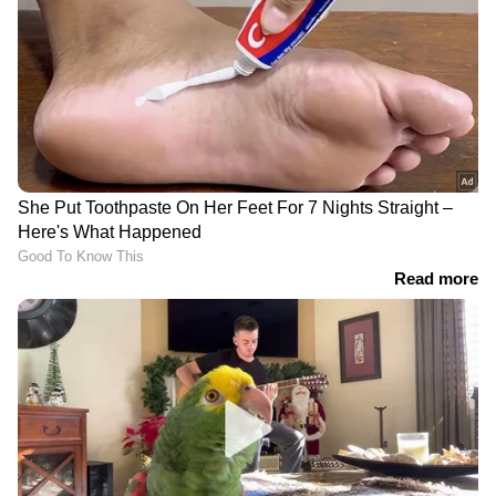
ഔദ്യോഗിക വാഹനം
വിദ്യാർഥികളുടെ
കണ്ടില്ല; ഓട്ടോറിക്ഷയിൽ
ക്വിസ്മൽസരത്തിൽ
യാത്ര ചെയ്ത് കേന്ദ്രമന്ത്രി
സവർക്കറുമായി
സുരേഷ് ഗോപി
ബന്ധപ്പെട്ട ചോദ്യം;
LATEST VIDEOS
എഇഒമാരോട് റിപ്പോർട്ട്
തേടി, പ്രതിഷേധം
അർജുൻ ആയങ്കി ഒളിവിൽ തന്നെ;
ഇരുട്ടിൽ തപ്പി പൊലീസ്,
ആയങ്കിയുമായി അടുപ്പമുള്ള 21
പേർ കസ്റ്റഡിയിൽ
പത്ത് മണിക്കൂർ നീണ്ട ഡ്രൈവിംഗ്;
ബെംഗളൂരുവിൽ കെ എസ് ആർ ടി
സി ബസ് അപകടത്തിൽപെട്ട് രണ്ട്
മരണം