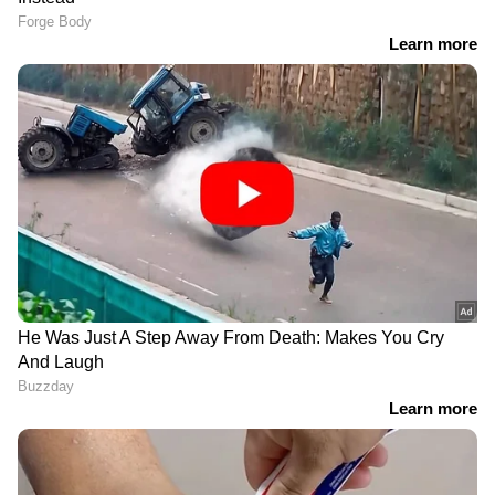
വി.ഡി.
യുഎസ് പ്രസിഡൻ്റ്
സവർക്കറെ പുകഴ്ത്തിയ
ഡോണൾഡ് ട്രംപിൻ്റെ
വിവാദ ചോദ്യാവലിയിൽ
മരുമകൻ മൈക്കൽ
കർശന നടപടിക്ക്
ബൂലോസ് ആലപ്പുഴയിൽ;
നിർദേശം നൽകി
എത്തിയത് എട്ടംഗ
വിദ്യാഭ്യാസ മന്ത്രി എൻ.
സംഘത്തോടൊപ്പം;
ഷംസുദ്ദീൻ
വൈകിട്ട് മടങ്ങും