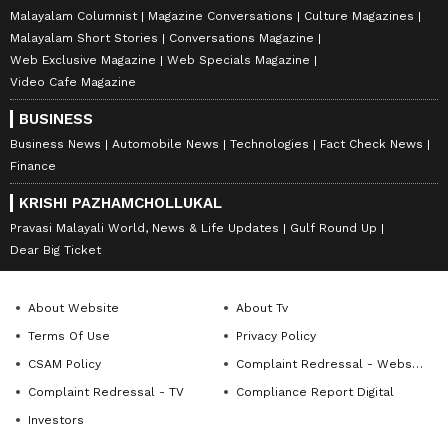
Malayalam Columnist
Magazine Conversations
Culture Magazines
Malayalam Short Stories
Conversations Magazine
Web Exclusive Magazine
Web Specials Magazine
Video Cafe Magazine
BUSINESS
Business News
Automobile News
Technologies
Fact Check News
Finance
KRISHI PAZHAMCHOLLUKAL
Pravasi Malayali World, News & Life Updates
Gulf Round Up
Dear Big Ticket
About Website
About Tv
Terms Of Use
Privacy Policy
CSAM Policy
Complaint Redressal - Website
Complaint Redressal - TV
Compliance Report Digital
Investors