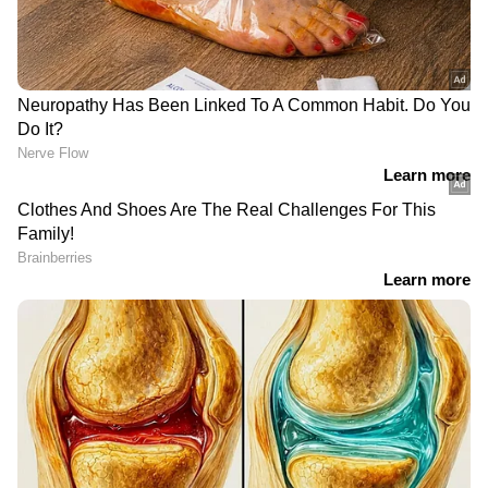
DOWNLOAD APP
കേരളത്തിലെ എല്ലാ വാർത്തകൾ
Kerala
News
അറിയാൻ എപ്പോഴും ഏഷ്യാനെറ്റ്
ന്യൂസ് വാർത്തകൾ.
Malayalam News
തത്സമയ അപ്‌ഡേറ്റുകളും ആഴത്തിലുള്ള
വിശകലനവും സമഗ്രമായ റിപ്പോർട്ടിംഗും —
എല്ലാം ഒരൊറ്റ സ്ഥലത്ത്. ഏത് സമയത്തും,
എവിടെയും വിശ്വസനീയമായ വാർത്തകൾ
ലഭിക്കാൻ
Asianet News Malayalam