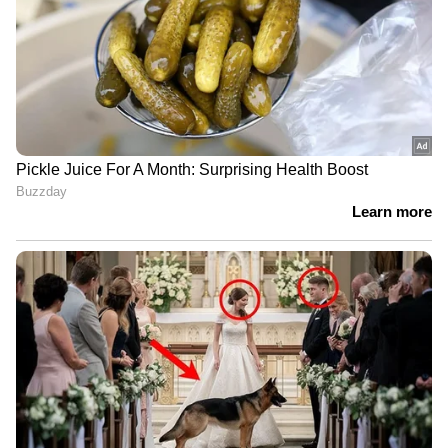
പേരുടെ നില അതീവ ഗുരുതരം
പയ്യന്നൂരിൽ രാഷ്ട്രീയ പോര്
കനക്കുന്നു; മധുസൂദനന്റെ വക്കീൽ
നോട്ടീസിന് മറുപടി നൽകി വി
കുഞ്ഞികൃഷ്ണൻ