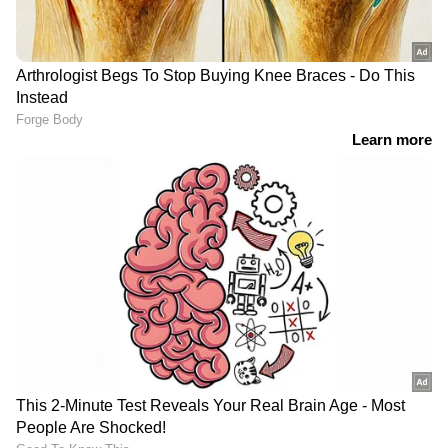
RECOMMENDED STORIES
ലഹരിവിരുദ്ധ സ്ക്വാഡായ ഡാൻസാഫിന്‍റെ
നേതൃത്വത്തിലാണ് അന്വേഷണം.
കോളേജിലുണ്ടായ സംഘർഷത്തിൽ
കണ്ടാലറിയാവുന്ന നാൽപ്പതോളം
വിദ്യാർത്ഥികൾക്കെതിരെയാണ് മേപ്പാടി
പോലീസ് കേസെടുത്തത്. മിക്കവരും
ഒളിവിലാണ്. സംഭവത്തിൽ ലഹരി മാഫിയയുടെ