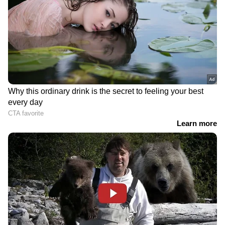
കേരളത്തിലെ 38
പൂപ്പാറയിൽ
ബാറുകളിൽ വമ്പൻ
റവന്യൂവകുപ്പിൻ്റെ
പരിശോധന,
ശക്തമായ നടപടി, കയ്യേറ്റം
കണ്ടെത്തിയത്
ഒഴിപ്പിച്ചു; പുറമ്പോക്ക്
കോടികളുടെ നികുതി
കയ്യേറി നടത്തിയ
വെട്ടിപ്പ്; 'ഓപ്പറേഷൻ സ്റ്റോം
കൃഷിയും നീക്കം ചെയ്തു
ലൈറ്റ്' നടപടികൾ തുടരും