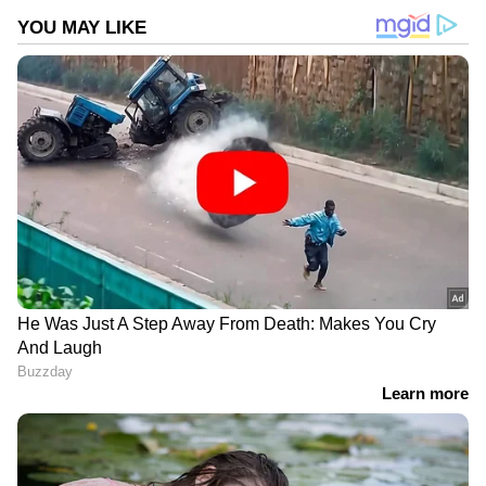
ഉദ്യോഗസ്ഥർക്കാണ് കൗണ്ടറുകളുടെ ചുമതല.
പരാതികൾ കളക്ടറേറ്റിൽ എത്തിച്ച് ബന്ധപ്പെട്ട
വകുപ്പുകളിലേക്ക് ഓൺലൈനായി അപ്‌ലോഡ്
ചെയ്യും. ജില്ലാതലത്തിൽ തീരുമാനമെടുക്കേണ്ട
പരാതികളിൽ ഒരു മാസത്തിനകം
തീർപ്പുണ്ടാകുമെന്നാണ് ഉദ്യോഗസ്ഥർ
പറയുന്നത്. സംസ്ഥാന തലത്തിൽ
തീരുമാനമെടുക്കേണ്ട പരാതികളിൽ 45
ദിവസത്തിനകം പരിഹാരമുണ്ടാകുമെന്നും
ഉദ്യോഗസ്ഥർ അറിയിച്ചു. ഒരാഴ്ചയ്ക്കകം
പരാതിക്കാർക്ക് ഇടക്കാല മറുപടി ലഭിക്കുന്ന
തരത്തിലാണ് ക്രമീകരണങ്ങൾ.
DOWNLOAD APP
RECOMMENDED STORIES