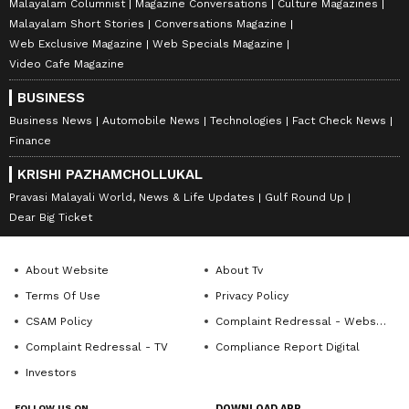
Malayalam Columnist
Magazine Conversations
Culture Magazines
Malayalam Short Stories
Conversations Magazine
Web Exclusive Magazine
Web Specials Magazine
Video Cafe Magazine
BUSINESS
Business News
Automobile News
Technologies
Fact Check News
Finance
KRISHI PAZHAMCHOLLUKAL
Pravasi Malayali World, News & Life Updates
Gulf Round Up
Dear Big Ticket
About Website
About Tv
Terms Of Use
Privacy Policy
CSAM Policy
Complaint Redressal - Website
Complaint Redressal - TV
Compliance Report Digital
Investors
FOLLOW US ON
DOWNLOAD APP