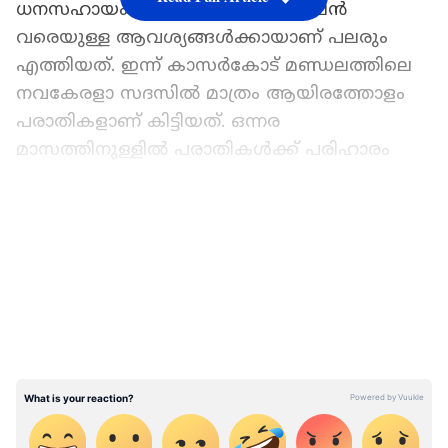
ധനസഹായം മുതൽ ക്ഷേമ പെൻഷൻ
വരെയുള്ള ആവശ്യങ്ങൾക്കായാണ് പലരും
എത്തിയത്. ഇന്ന് കാസർകോട് മണ്ഡലത്തിലെ
നവകേരളാ സദസിൽ മാത്രം ആയിരത്തോളം
പരാതികളാണ് കിട്ടിയത്. ഒന്നര
മാസത്തിനുള്ളില്‍ പരാതികള്‍ക്ക് പരിഹാരം
കാണുമെന്നാണ് സര്‍ക്കാര്‍ വാഗ്ദാനം.
LATEST VIDEOS
അനുഭവിക്കുന്ന പല ദുരിതങ്ങൾക്കും
പരിഹാരമാകുമെന്ന പ്രതീക്ഷയിലാണ്
പലരുമെത്തിയത്. ക്ഷേമ പെൻഷൻ മുടങ്ങി
ജീവിതം മുന്നോട്ട് കൊണ്ട് പോകാൻ പാട്
പെടുന്നവര്‍, സ്വന്തമായൊരു വീട് സ്വപ്നം
കാണുന്നവർ, ലോൺ തിരിച്ചടവ് മുടങ്ങി ജപ്തി
ഭീഷണിയിൽ കുടുങ്ങിയവർ അങ്ങനെ
പ്രതിസന്ധികൾക്കൊക്കെ പരിഹാരം