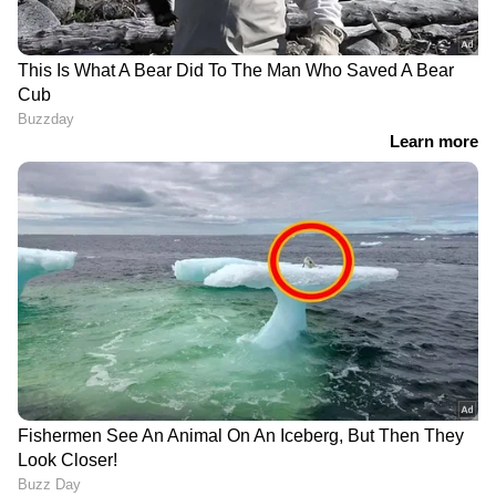
തിരുവനന്തപുരത്ത്
കോടഞ്ചേരിയിൽ മരം
ഓൺലൈൻ ഓട്ടോ-
പിഴുതുമാറ്റുന്നതിനിടെ
ടാക്‌സി ഡ്രൈവർമാർ
അപകടം: 11 ഇലക്ട്രിക്
നിർബന്ധമായും
പോസ്റ്റുകൾ തകർന്നു; വൻ
പാലിക്കേണ്ടത്:
നാശനഷ്ടം
എല്ലാവർക്കും പൊലീസ്
ക്ലിയറൻസ് സർട്ടിഫിക്കറ്റ്
നിർബന്ധമാക്കി
LATEST VIDEOS