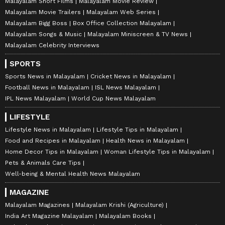
Malayalam Short Films
Malayalam Movie Review
Malayalam Movie Trailers
Malayalam Web Series
Malayalam Bigg Boss
Box Office Collection Malayalam
Malayalam Songs & Music
Malayalam Miniscreen & TV News
Malayalam Celebrity Interviews
SPORTS
Sports News in Malayalam
Cricket News in Malayalam
Football News in Malayalam
ISL News Malayalam
IPL News Malayalam
World Cup News Malayalam
LIFESTYLE
Lifestyle News in Malayalam
Lifestyle Tips in Malayalam
Food and Recipes in Malayalam
Health News in Malayalam
Home Decor Tips in Malayalam
Woman Lifestyle Tips in Malayalam
Pets & Animals Care Tips
Well-being & Mental Health News Malayalam
MAGAZINE
Malayalam Magazines
Malayalam Krishi (Agriculture)
India Art Magazine Malayalam
Malayalam Books