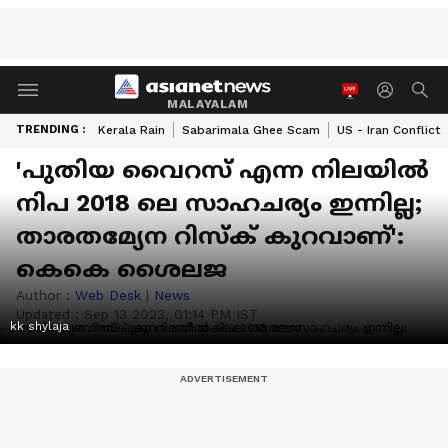
MALAYALAM
TRENDING :
Kerala Rain
Sabarimala Ghee Scam
US - Iran Conflict
'പുതിയ വൈറസ് എന്ന നിലയിൽ
നിപ 2018 ലെ സാഹചര്യം ഇന്നില്ല;
താരതമ്യേന റിസ്ക് കുറവാണ്':
കെകെ ശൈലജ
Author :
Web Desk
|
News
Updated :
Sep 13 2023, 01:14 PM IST
kk shylaja