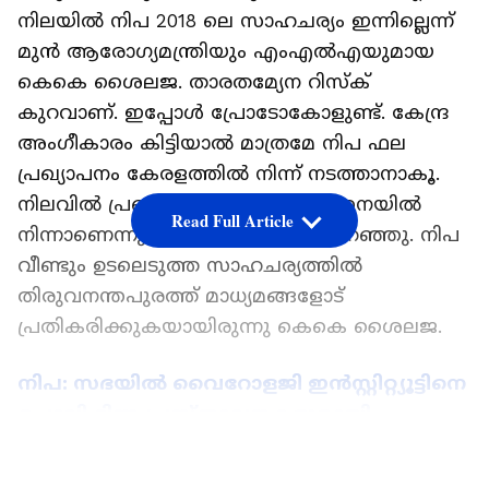
നിലയിൽ നിപ 2018 ലെ സാഹചര്യം ഇന്നില്ലെന്ന്
മുൻ ആരോ​ഗ്യമന്ത്രിയും എംഎൽഎയുമായ
കെകെ ശൈലജ. താരതമ്യേന റിസ്ക്
കുറവാണ്. ഇപ്പോൾ പ്രോടോകോളുണ്ട്. കേന്ദ്ര
അംഗീകാരം കിട്ടിയാൽ മാത്രമേ നിപ ഫല
പ്രഖ്യാപനം കേരളത്തിൽ നിന്ന് നടത്താനാകൂ.
നിലവിൽ പ്രഖ്യാപനം വരേണ്ടത് പൂനെയിൽ
Read Full Article
നിന്നാണെന്നും കെകെ ശൈലജ പറഞ്ഞു. നിപ
വീണ്ടും ഉടലെടുത്ത സാഹചര്യത്തിൽ
തിരുവനന്തപുരത്ത് മാധ്യമങ്ങളോട്
പ്രതികരിക്കുകയായിരുന്നു കെകെ ശൈലജ. ‌
നിപ: സഭയിൽ വൈറോളജി ഇൻസ്റ്റിറ്റ്യൂട്ടിനെ
ചൊല്ലി ഭിന്ന പ്രസ്താവനകളുമായി
മുഖ്യമന്ത്രിയും വീണാ ജോർജ്ജും
LATEST VIDEOS