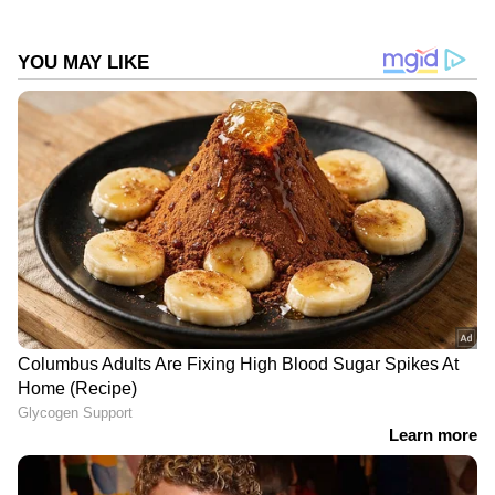
ഉദ്യോഗസ്ഥരും യോഗത്തിൽ പങ്കെടുത്തു.
പുതുതായി രോഗലക്ഷണങ്ങളുള്ള ആരെയും
ആശുപത്രികളുൽ പ്രവേശിപ്പിച്ചിട്ടില്ല. എന്നാൽ
രോഗികളുടെ സമ്പർക്കപ്പട്ടിക 350 ആയി‍
ഉയ‍ർന്നു. ഇതിൽ കൂടുതൽ പേരും ഹൈറിസ്ക്
വിഭാഗത്തിലാണെന്ന് ജില്ലാ കളക്ടർ അറിയിച്ചു.
DOWNLOAD APP
കേരളത്തിലെ എല്ലാ വാർത്തകൾ
Kerala
News
അറിയാൻ എപ്പോഴും ഏഷ്യാനെറ്റ്