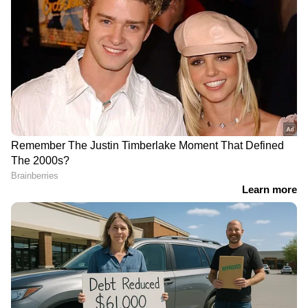
ന്യൂസ് വാർത്തകൾ.
Malayalam News
തത്സമയ അപ്‌ഡേറ്റുകളും ആഴത്തിലുള്ള
വിശകലനവും സമഗ്രമായ റിപ്പോർട്ടിംഗും —
എല്ലാം ഒരൊറ്റ സ്ഥലത്ത്. ഏത് സമയത്തും,
എവിടെയും വിശ്വസനീയമായ വാർത്തകൾ
ലഭിക്കാൻ
Asianet News Malayalam