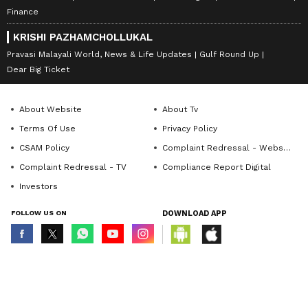
Finance
KRISHI PAZHAMCHOLLUKAL
Pravasi Malayali World, News & Life Updates
Gulf Round Up
Dear Big Ticket
About Website
About Tv
Terms Of Use
Privacy Policy
CSAM Policy
Complaint Redressal - Website
Complaint Redressal - TV
Compliance Report Digital
Investors
FOLLOW US ON
DOWNLOAD APP
© Copyright 2026 Asianxt Digital Technologies Private Limited (Formerly
known as Asianet News Media & Entertainment Private Limited) | All Rights
Reserved