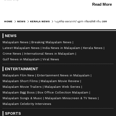
HOME
NEWS
KERALA NEWS
'പുതിയ വൈറസ് എന്ന നിലയിൽ നിപ 2018 ലെ സാഹചര്യം ഇന്നില്ല; താരതമ്യേന റിസ്ക് കുറവാണ്': കെകെ ശൈലജ
NEWS
Malayalam News
Breaking Malayalam News
Latest Malayalam News
India News in Malayalam
Kerala News
Crime News
International News in Malayalam
Gulf News in Malayalam
Viral News
ENTERTAINMENT
Malayalam Film New
Entertainment News in Malayalam
Malayalam Short Films
Malayalam Movie Review
Malayalam Movie Trailers
Malayalam Web Series
Malayalam Bigg Boss
Box Office Collection Malayalam
Malayalam Songs & Music
Malayalam Miniscreen & TV News
Malayalam Celebrity Interviews
SPORTS