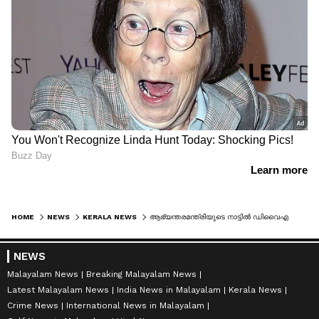
HOME
NEWS
KERALA NEWS
ആഭ്യന്തരമന്ത്രിയുടെ നാട്ടിൽ ഡിവൈഎഫ്ഐ മുൻകൂട്ടി അനുമതി വാങ്ങാതെ ലോകകപ്പ് വിളംബര ജാഥ നടത്തി, തടഞ്ഞ് പോലീസ്, നടുറോഡിൽ വൻ തർക്കം
NEWS
Malayalam News
Breaking Malayalam News
Latest Malayalam News
India News in Malayalam
Kerala News
Crime News
International News in Malayalam