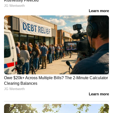
കണ്ടിട്ടുകൂടിയില്ല, എന്നിട്ടും
ഞങ്ങളുടെ വീടുകളിൽ കയറി' |
Arjun Aayanki