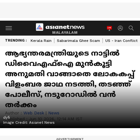
MALAYALAM
TRENDING :
Kerala Rain
Sabarimala Ghee Scam
US - Iran Conflict
ആഭ്യന്തരമന്ത്രിയുടെ നാട്ടിൽ
ഡിവൈഎഫ്ഐ മുൻകൂട്ടി
അനുമതി വാങ്ങാതെ ലോകകപ്പ്
വിളംബര ജാഥ നടത്തി, തടഞ്ഞ്
പോലീസ്, നടുറോഡിൽ വൻ
തർക്കം
Author :
Web Desk
|
News
dyfi
Published :
Jun 10 2026, 12:14 AM IST
Image Credit:
Asianet News