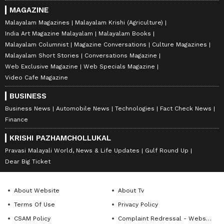
MAGAZINE
Malayalam Magazines
Malayalam Krishi (Agriculture)
India Art Magazine Malayalam
Malayalam Books
Malayalam Columnist
Magazine Conversations
Culture Magazines
Malayalam Short Stories
Conversations Magazine
Web Exclusive Magazine
Web Specials Magazine
Video Cafe Magazine
BUSINESS
Business News
Automobile News
Technologies
Fact Check News
Finance
KRISHI PAZHAMCHOLLUKAL
Pravasi Malayali World, News & Life Updates
Gulf Round Up
Dear Big Ticket
About Website
About Tv
Terms Of Use
Privacy Policy
CSAM Policy
Complaint Redressal - Website