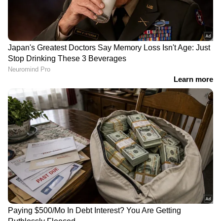
ആയങ്കി
LATEST VIDEOS
വെള്ളമിറങ്ങി, എ.സി റോഡിൽ
വാഹനങ്ങളോടി; പക്ഷെ
ദുരിതമൊഴിയാതെ കുട്ടനാട്ടിലെ
ജനജീവിതം | Alappzha | Rain
'അർജുൻ ആയങ്കിയെ നേരിൽ