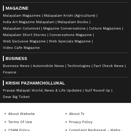
MAGAZINE
Malayalam Magazines
Malayalam Krishi (Agriculture)
India Art Magazine Malayalam
Malayalam Books
Malayalam Columnist
Magazine Conversations
Culture Magazines
Malayalam Short Stories
Conversations Magazine
Web Exclusive Magazine
Web Specials Magazine
Video Cafe Magazine
BUSINESS
Business News
Automobile News
Technologies
Fact Check News
Finance
KRISHI PAZHAMCHOLLUKAL
Pravasi Malayali World, News & Life Updates
Gulf Round Up
Dear Big Ticket
About Website
About Tv
Terms Of Use
Privacy Policy
CSAM Policy
Complaint Redressal - Website