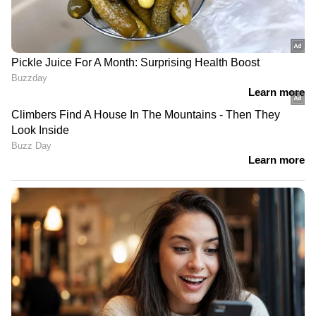
നാരങ്ങാനം പഞ്ചായത്തിൽ
ബിജെപിക്ക് തിരിച്ചടി | Naranganam
Panchayat | BJP
അമിത് ഷാ എവിടെ? രാജ്യസഭയിൽ
പ്രതിപക്ഷ ബഹളം | Amit Shah |
Parliament