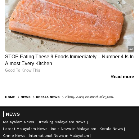
HOME
NEWS
KERALA NEWS
വീണ്ടും കാറു വാങ്ങാൻ തീരുമാനം
NEWS
Malayalam News
Breaking Malayalam News
Latest Malayalam News
India News in Malayalam
Kerala News
Crime News
International News in Malayalam