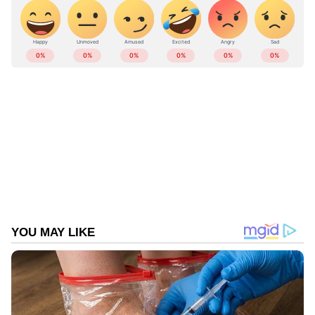
ABOUT THE AUTHOR
Web Desk
WD
Follow Us