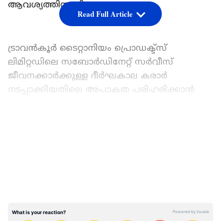
ആവശ്യത്തിനായി വാങ്ങുക.
Read Full Article
ട്രാവന്‍കൂര്‍ ടൈറ്റാനിയം പ്രൊഡക്ട്‌സ്
ലിമിറ്റഡിലെ സബോര്‍ഡിനേറ്റ് സര്‍വീസ്
ജീവനക്കാര്‍ക്കുള്ള ദീര്‍ഘകാല കരാര്‍
നടപ്പാക്കിയതിലെ അപാകത പരിഹരിക്കാന്‍
തീരുമാനിച്ചു. തിരുവനന്തപുരം റീജിയണല്‍
ക്യാന്‍സര്‍ സെന്ററിലെ ജീവനക്കാര്‍ക്ക് ഏഴാം
LATEST VIDEOS
ശമ്പളപരിഷ്‌ക്കരണം അനുവദിച്ച് പുറപ്പെടുവിച്ച
ഉത്തരവില്‍ ഭാഗിക ഭേദഗതി വരുത്തി
പുറപ്പെടുവിച്ച ഉത്തരവ് സാധൂകരിച്ചു. മലബാര്‍
ക്യാന്‍സര്‍ സെന്ററിലെ അക്കാദമിക് - നോണ്‍
അക്കാദമിക് ജീവനക്കാര്‍ക്ക് വ്യവസ്ഥകള്‍ക്ക്
വിധേയമായി ഏഴാം ശമ്പളപരിഷ്‌ക്കരണം
അനുവദിക്കാനാണ് തീരുമാനം.