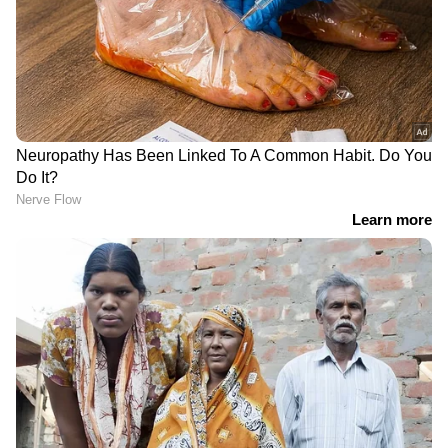
DOWNLOAD APP
കേരളത്തിലെ എല്ലാ വാർത്തകൾ
Kerala
News
അറിയാൻ എപ്പോഴും ഏഷ്യാനെറ്റ്
ന്യൂസ് വാർത്തകൾ.
Malayalam News
തത്സമയ അപ്‌ഡേറ്റുകളും ആഴത്തിലുള്ള
വിശകലനവും സമഗ്രമായ റിപ്പോർട്ടിംഗും —
എല്ലാം ഒരൊറ്റ സ്ഥലത്ത്. ഏത് സമയത്തും,
എവിടെയും വിശ്വസനീയമായ വാർത്തകൾ
ലഭിക്കാൻ
Asianet News Malayalam