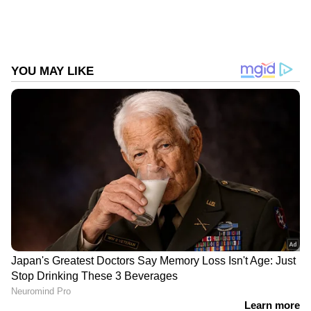
പെൺകുട്ടികളുടെ സ്വകാര്യത സംരക്ഷിക്കുന്ന
രീതിയിലുള്ള സംവിധാനങ്ങൾ ഉറപ്പാക്കിയ
ശേഷമേ ഇത്തരം നയങ്ങൾ നടപ്പാക്കാവൂ.
DOWNLOAD APP
കേരളത്തിലെ എല്ലാ വാർത്തകൾ
Kerala
News
അറിയാൻ എപ്പോഴും ഏഷ്യാനെറ്റ്