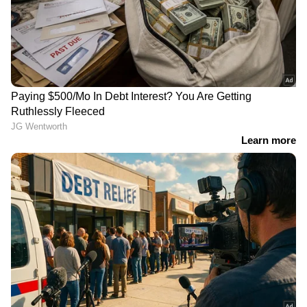
RECOMMENDED STORIES
അർജുൻ ആയങ്കി
അർജുൻ ആയങ്കിയുടെ
റിമാൻഡിൽ; തലശ്ശേരി
അറസ്റ്റ്: വിവരം നൽകിയ
സ്‌പെഷ്യൽ സബ്
ഓട്ടോ ഡ്രൈവർക്ക്
ജയിലിലേക്ക് മാറ്റി,
പാരിതോഷികം; ഒരു ലക്ഷം
ഊന്നുകൽ പൊലീസ് നാളെ
രൂപ നൽകുമെന്ന് ഒരു
ഫോർമൽ അറസ്റ്റിനുള്ള
വ്യക്തി അറിയിച്ചതായി
അപേക്ഷ നൽകും
മന്ത്രി രമേശ് ചെന്നിത്തല