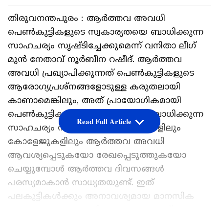
തിരുവനന്തപുരം : ആർത്തവ അവധി
പെൺകുട്ടികളുടെ സ്വകാര്യതയെ ബാധിക്കുന്ന
സാഹചര്യം സൃഷ്ടിച്ചേക്കുമെന്ന് വനിതാ ലീഗ്
മുൻ നേതാവ് നൂർബീന റഷീദ്. ആർത്തവ
അവധി പ്രഖ്യാപിക്കുന്നത് പെൺകുട്ടികളുടെ
ആരോഗ്യപ്രശ്നങ്ങളോടുള്ള കരുതലായി
കാണാമെങ്കിലും, അത് പ്രായോഗികമായി
പെൺകുട്ടികളുടെ സ്വകാര്യതയെ ബാധിക്കുന്ന
Read Full Article
സാഹചര്യം സൃഷ്ടിക്കാം. സ്കൂളുകളിലും
കോളേജുകളിലും ആർത്തവ അവധി
ആവശ്യപ്പെടുകയോ രേഖപ്പെടുത്തുകയോ
ചെയ്യുമ്പോൾ ആർത്തവ ദിവസങ്ങൾ
പരസ്യമാകാൻ സാധ്യതയുണ്ട്. ഇത്
പലകുട്ടികൾക്കും അനാവശ്യമായ മാനസിക
അസ്വസ്ഥത ഉണ്ടാക്കിയേക്കാമെന്നാണ്