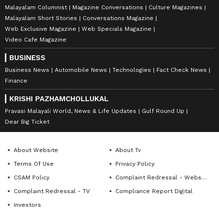
Malayalam Columnist
Magazine Conversations
Culture Magazines
Malayalam Short Stories
Conversations Magazine
Web Exclusive Magazine
Web Specials Magazine
Video Cafe Magazine
BUSINESS
Business News
Automobile News
Technologies
Fact Check News
Finance
KRISHI PAZHAMCHOLLUKAL
Pravasi Malayali World, News & Life Updates
Gulf Round Up
Dear Big Ticket
About Website
About Tv
Terms Of Use
Privacy Policy
CSAM Policy
Complaint Redressal - Website
Complaint Redressal - TV
Compliance Report Digital
Investors