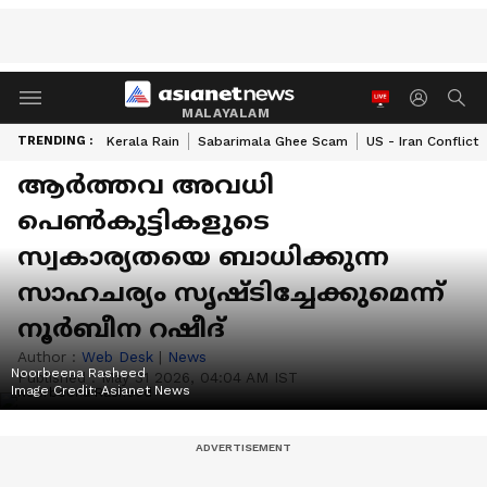
MALAYALAM
TRENDING :
Kerala Rain
Sabarimala Ghee Scam
US - Iran Conflict
ആർത്തവ അവധി
പെൺകുട്ടികളുടെ
സ്വകാര്യതയെ ബാധിക്കുന്ന
സാഹചര്യം സൃഷ്ടിച്ചേക്കുമെന്ന്
നൂർബീന റഷീദ്
Author :
Web Desk
|
News
Noorbeena Rasheed
Published :
May 31 2026, 04:04 AM IST
Image Credit:
Asianet News