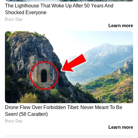
പ്രതിയിലേക്കെത്താൻ സഹായിച്ചത്
ഓട്ടോ ‍ഡ്രൈവർ
കണ്ണൂര്‍ സൈബര്‍ പൊലീസ്
സ്റ്റേഷന്റെ സുരക്ഷ കൂട്ടി;
ആയങ്കിയെ മജിസട്രേറ്റിന് മുന്നിൽ
ഉടൻ ഹാജരാക്കും