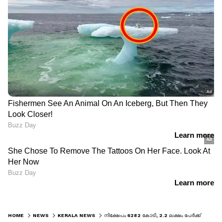
HOME
NEWS
KERALA NEWS
നിക്ഷേപം 6282 കോടി, 2.2 ലക്ഷം പേർക്ക് തൊഴിൽ; എംഎസ്എംഇ രംഗത്ത് വൻ കുതിപ്പുമായി കേരളം