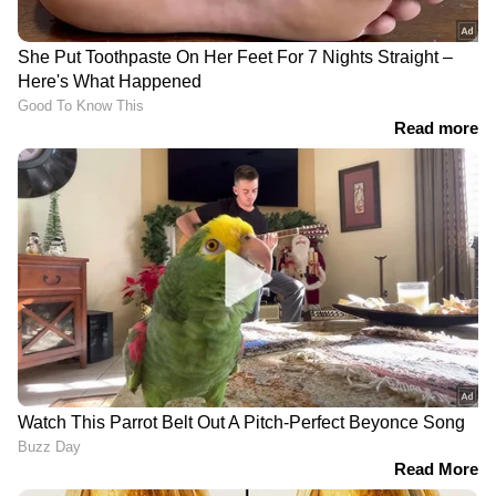
Malayalam news live
ഗൺമാന്മാരുടെ മർദനം:
സാധാരണക്കാർക്ക് വീണ്ടും
അന്വേഷണം എഡിജിപി
ഇരുട്ടടി; രാജ്യത്ത്
ഓഫീസിലേക്ക്,
ഇന്ധനവില കൂട്ടി,
എസ്ഐമാർ റിപ്പോർട്ട്
രണ്ടാഴ്ച്ചക്കിടെ കൂടിയത്
തിരുത്താൻ
8രൂപ
ഭീഷണിപ്പെടുത്തിയെന്ന്
മൊഴി
സാധാരണക്കാർക്ക് വീണ്ടും
കെഎസ്ആർടിസിയിലെ
ഇരുട്ടടി; രാജ്യത്ത്
സൗജന്യയാത്ര; എങ്ങനെ
ഇന്ധനവില കൂട്ടി,
നടപ്പാക്കും?ഇന്നത്തെ
രണ്ടാഴ്ച്ചക്കിടെ കൂടിയത്
മന്ത്രിസഭാ യോ​ഗത്തിൽ