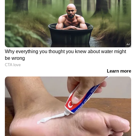
ഏറനാട് മണ്ഡലത്തില്‍ 186 കോടി രൂപ
ചെലവില്‍ റോഡ് നിര്‍മിക്കുന്നത്. റോഡ്
നിര്‍മാണത്തിന്‍റെ മുക്കാല്‍ ഭാഗം നിര്‍മാണവും
പൂര്‍ത്തിയായി.
സിസ്റ്റർ ലിനിയുടെ ഭർത്താവ് സജീഷ്
പുതിയ ജീവിതത്തിലേക്ക്; പ്രതിഭയെ
വിവാഹം കഴിച്ചു
DOWNLOAD APP
RECOMMENDED STORIES