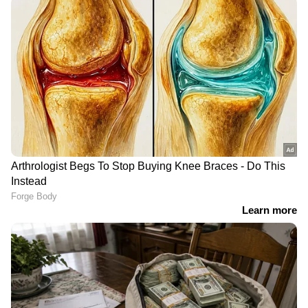
8രൂപ
ചർച്ച
LATEST VIDEOS
ജന്തർ മന്തർ എന്തുകൊണ്ട്
അടച്ചുപൂട്ടുന്നില്ലെന്ന് ചോദ്യവുമായി
ദില്ലി ഹൈക്കോടതി