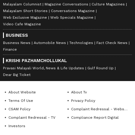
Malayalam Columnist
Magazine Conversations
Culture Magazines
Malayalam Short Stories
Conversations Magazine
Web Exclusive Magazine
Web Specials Magazine
Video Cafe Magazine
BUSINESS
Business News
Automobile News
Technologies
Fact Check News
Finance
KRISHI PAZHAMCHOLLUKAL
Pravasi Malayali World, News & Life Updates
Gulf Round Up
Dear Big Ticket
About Website
About Tv
Terms Of Use
Privacy Policy
CSAM Policy
Complaint Redressal - Website
Complaint Redressal - TV
Compliance Report Digital
Investors