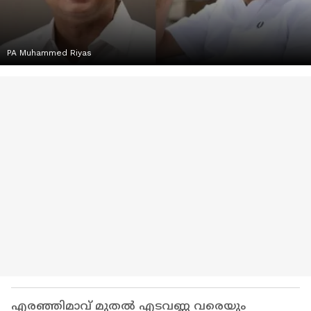
PA Muhammed Riyas
എരഞ്ഞിമാവ് മുതല്‍ എടവണ്ണ വരെയും