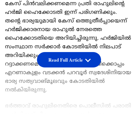
കേസ് പിൻവലിക്കണമെന്ന പ്രതി രാഹുലിന്‍റെ
ഹർജി ഹൈക്കോടതി ഇന്ന് പരിഗണിക്കും.
തന്‍റെ ഭാര്യയുമായി കേസ് ഒത്തുതീർപ്പായെന്ന്
ഹർജിക്കാരനായ രാഹുൽ നേരത്തെ
ഹൈക്കോടതിയെ അറിയിച്ചിരുന്നു. ഹർജിയിൽ
സംസ്ഥാന സർക്കാർ കോടതിയിൽ നിലപാട്
അറിയിക്കും. കേസ്
Read Full Article
റദ്ദാക്കണമെന്നാവശ്യപ്പെട്ടുളള ഹർജിക്കൊപ്പം
എറണാകുളം വടക്കൻ പറവൂർ സ്വദേശിനിയായ
ഭാര്യ സത്യവാങ്മൂലവും കോടതിയിൽ
നൽകിയിരുന്നു.
ഭർത്താവ് രാഹുലിനെതിരെ പൊലീസിൽ പരാതി
നൽകിയത് വീട്ടുകാരുടെ സമ്മർദത്തെ
തുടർന്നാണെന്നാണ് യുവതിയുടെ ഇപ്പോഴത്തെ
LATEST VIDEOS
നിലപാട്. ഭാര്യയുമായുളള സകല