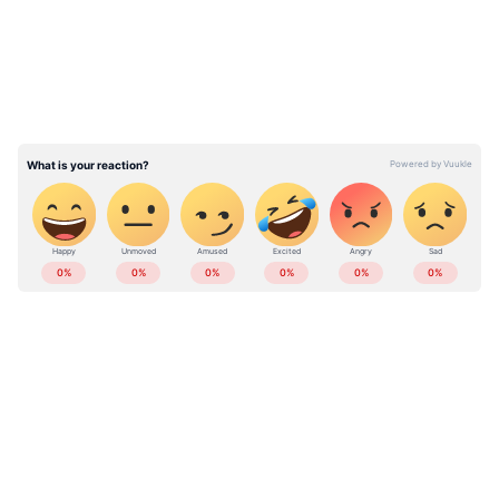
തെറ്റിദ്ധാരണകളും മാറിയെന്ന് രാഹുലും
കോടതിയെ അറിയിച്ചു. പരാതിക്കാരിയായ
യുവതി തന്നെ മൊഴി മാറ്റിയ സ്ഥിതിക്ക് കേസ്
മുന്നോട്ട് കൊണ്ടുപോകുന്നതിൽ
നിയമോപദേശം അനുസരിച്ചാകും പൊലീസ്
നിലപാട്. കേസെടുത്തതിന് പിന്നാലെ രാഹുൽ
ജർമനിയിലേക്ക് പോയിരുന്നു.
ABOUT THE AUTHOR
Web Desk
WD
Follow Us