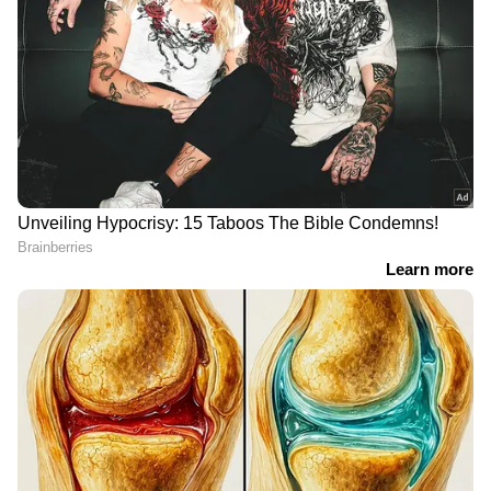
എവിടെയും വിശ്വസനീയമായ വാർത്തകൾ
ലഭിക്കാൻ
Asianet News Malayalam
RECOMMENDED STORIES