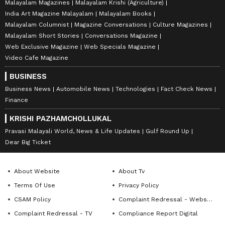
Malayalam Magazines
Malayalam Krishi (Agriculture)
India Art Magazine Malayalam
Malayalam Books
Malayalam Columnist
Magazine Conversations
Culture Magazines
Malayalam Short Stories
Conversations Magazine
Web Exclusive Magazine
Web Specials Magazine
Video Cafe Magazine
BUSINESS
Business News
Automobile News
Technologies
Fact Check News
Finance
KRISHI PAZHAMCHOLLUKAL
Pravasi Malayali World, News & Life Updates
Gulf Round Up
Dear Big Ticket
About Website
About Tv
Terms Of Use
Privacy Policy
CSAM Policy
Complaint Redressal - Website
Complaint Redressal - TV
Compliance Report Digital