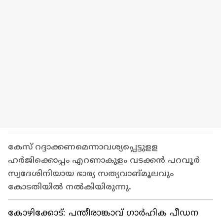
കേസ് റദ്ദാക്കണമെന്നാവശ്യപ്പെട്ടുളള
ഹർജിക്കൊപ്പം എറണാകുളം വടക്കൻ പറവൂർ
സ്വദേശിനിയായ ഭാര്യ സത്യവാങ്മൂലവും
കോടതിയിൽ നൽകിയിരുന്നു.
കോഴിക്കോട്: പന്തീരാങ്കാവ് ഗാർഹിക പീഡന