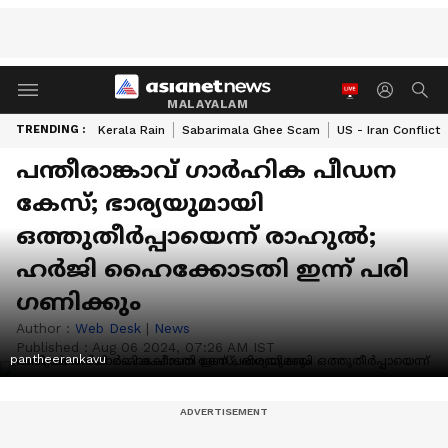
MALAYALAM
TRENDING :
Kerala Rain
Sabarimala Ghee Scam
US - Iran Conflict
പന്തീരാങ്കാവ് ​ഗാർഹിക പീഡന
കേസ്; ഭാര്യയുമായി
ഒത്തുതീർപ്പായെന്ന് രാഹുൽ;
ഹർജി ഹൈക്കോടതി ഇന്ന് പരി​
ഗണിക്കും
Author :
Web Desk
|
News
Published :
Aug 06 2024, 07:26 AM IST
pantheerankavu