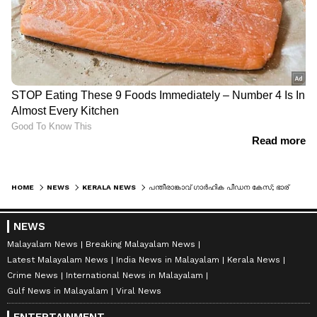
HOME
NEWS
KERALA NEWS
പന്തീരാങ്കാവ് ​ഗാർഹിക പീഡന കേസ്; ഭാര്യയുമായി ഒത്തുതീർപ്പായെന്ന് രാഹുൽ; ഹർജി ഹൈക്കോടതി ഇന്ന് പരി​ഗണിക്കും
NEWS
Malayalam News
Breaking Malayalam News
Latest Malayalam News
India News in Malayalam
Kerala News
Crime News
International News in Malayalam
Gulf News in Malayalam
Viral News