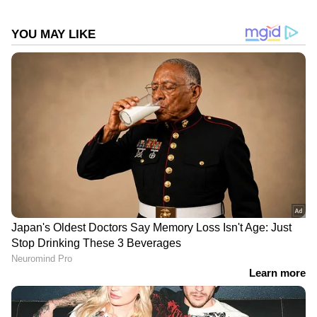
DOWNLOAD APP
കേരളത്തിലെ എല്ലാ വാർത്തകൾ
Kerala
News
അറിയാൻ എപ്പോഴും ഏഷ്യാനെറ്റ്
ന്യൂസ് വാർത്തകൾ.
Malayalam News
തത്സമയ അപ്‌ഡേറ്റുകളും ആഴത്തിലുള്ള
വിശകലനവും സമഗ്രമായ റിപ്പോർട്ടിംഗും —
എല്ലാം ഒരൊറ്റ സ്ഥലത്ത്. ഏത് സമയത്തും,