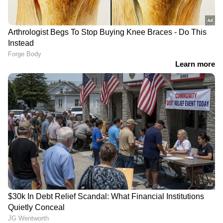
തൃശ്ശൂരിൽ ലോറിയിടിച്ച്
'ക്ഷേമപെൻഷൻ വിതരണം
യുവാവ് മരിച്ച സംഭവം:
അട്ടിമറിക്കാൻ നീക്കം,
കൊലപാതകമെന്ന്
പദ്ധതി
കുടുംബത്തിന്റെ
അവസാനിപ്പിക്കാനുള്ള
ആരോപണം
യുഡിഎഫ് അജണ്ടയുടെ
ആദ്യപടി': വിമര്‍ശിച്ച്
പ്രതിപക്ഷ നേതാവ്
പിണറായി വിജയൻ
ക്ഷേമ പെൻഷൻ
ഫ്രീസറില്ലാത്ത
ദുർബലപ്പെടുത്താനും
ആംബുലൻസിൽ