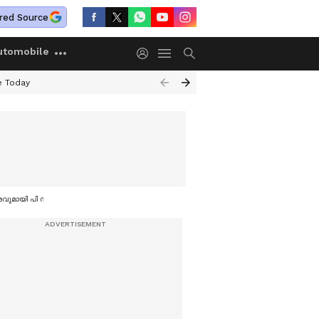
red Source
utomobile
e Today
ശവുമായി പി സി ജോർജ്