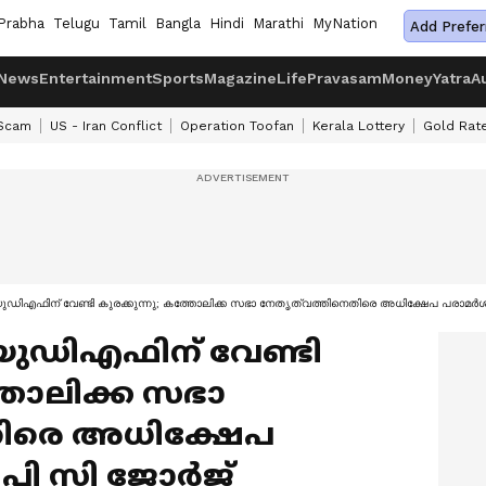
Prabha
Telugu
Tamil
Bangla
Hindi
Marathi
MyNation
Add Prefer
News
Entertainment
Sports
Magazine
Life
Pravasam
Money
Yatra
A
 Scam
US - Iran Conflict
Operation Toofan
Kerala Lottery
Gold Rat
 യുഡിഎഫിന് വേണ്ടി കുരക്കുന്നു; കത്തോലിക്ക സഭാ നേതൃത്വത്തിനെതിരെ അധിക്ഷേപ പരാമർ
 യുഡിഎഫിന് വേണ്ടി
്തോലിക്ക സഭാ
തിരെ അധിക്ഷേപ
പി സി ജോർജ്