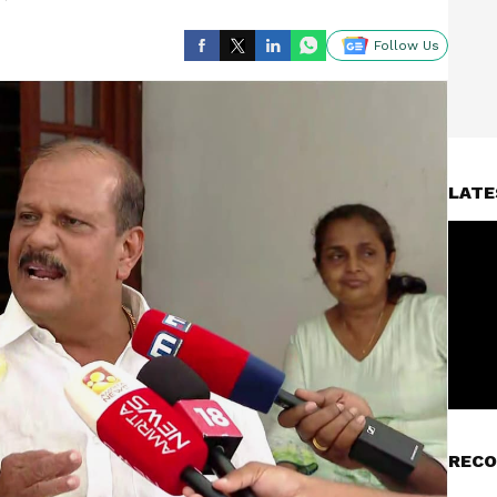
Follow Us
LATE
RECO