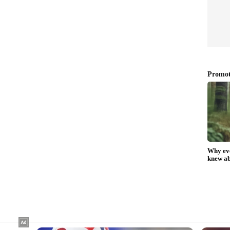
ദ്ധ
'സഭക്ക് വേണ്ടെങ്കിൽ
്ചും
സഭയേയും വേണ്ടെന്ന്
ടിവരും:
വയ്‌ക്കേണ്ടി വരും, ചിലർക്കായി
വിടുപണി ചെയ്യുന്നവർ
സഭയിലുണ്ട്'; ആഞ്ഞടിച്ച്
ഷോൺ ജോർജ്