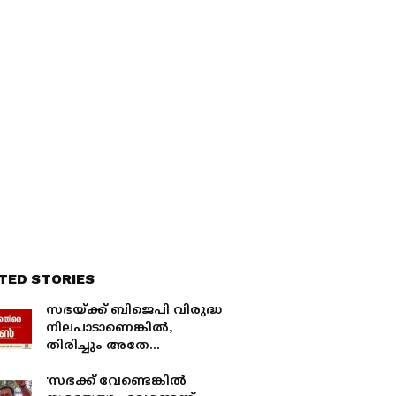
TED STORIES
സഭയ്ക്ക് ബിജെപി വിരുദ്ധ
നിലപാടാണെങ്കിൽ,
തിരിച്ചും അതേ
നിലപാടെടുക്കേണ്ടിവരും:
ഷോൺ ജോര്‍ജ്
'സഭക്ക് വേണ്ടെങ്കിൽ