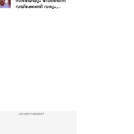
സഭയേയും വേണ്ടെന്ന്
വയ്‌ക്കേണ്ടി വരും,
ചിലർക്കായി വിടുപണി
ചെയ്യുന്നവർ സഭയിലുണ്ട്';
ആഞ്ഞടിച്ച് ഷോൺ
ജോർജ്