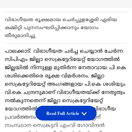
വിഭാഗീയത രൂക്ഷമായ ചെർപ്പുളശ്ശേരി ഏരിയ
കമ്മിറ്റി പുനസംഘടിപ്പിക്കാനും യോഗം
തീരുമാനിച്ചു
പാലക്കാട്: വിഭാഗീയത ചർച്ച ചെയ്യാൻ ചേർന്ന
സിപിഎം ജില്ലാ സെക്രട്ടേറിയേറ്റ് യോഗത്തിൽ
ജില്ലയിൽ നിന്നുള്ള മുതിർന്ന നേതാവായ പി കെ
ശശിക്കെതിരെ രൂക്ഷ വിമർശനം. ജില്ലാ
സെക്രട്ടേറിയേറ്റ് അംഗങ്ങളായ പി.കെ ശശിയും
വി.കെ ചന്ദ്രനുമാണ് വിഭാഗീയതയ്ക്ക് നേതൃത്വം
നൽകുന്നതെന്ന് ജില്ലാ സെക്രട്ടേറിയേറ്റ്
യോഗത്തിൽ വിമർശനം ഉയർന്നു. വിഭാഗീയ
Read Full Article
പ്രവർത്തനം വെച്ചു പൊറുപ്പിക്കില്ലെന്
സംസ്ഥാന സെക്രട്ടറി എംവി ഗോവിന്ദൻ