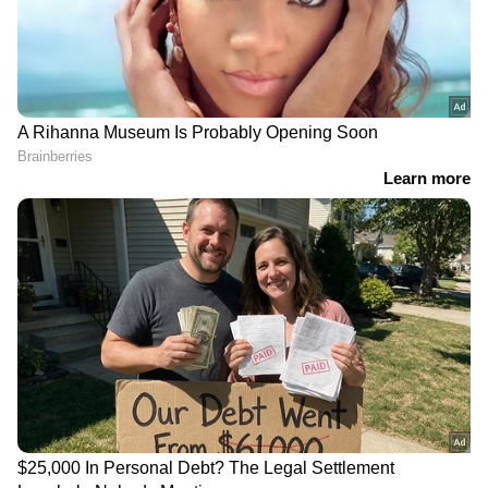
ലോഡ്ജിൽ ലഹരി
ഉത്തരവിട്ടത് ജില്ലാ
ചോദിച്ചെത്തി പണവും
കളക്‌ടർ, കനത്ത മഴയിൽ
മൊബൈൽ ഫോണും
പാറവീഴ്‌ചയ്ക്കും
കവർന്നു; അഞ്ചം​ഗ സംഘം
മണ്ണിടിച്ചിലിനും
റിമാൻഡിൽ
സാധ്യതയുണ്ടെന്ന്
അറിയിപ്പ്; നെല്ലിയാമ്പതി
ചുരത്തിൽ ഗതാഗത
നിയന്ത്രണം
വീടിനുള്ളില്‍ രഹസ്യ അറ,
കാഫിര്‍ സ്ക്രീൻ ഷോട്ട്
കിടപ്പുമുറിക്ക് താഴെ
കേസ്: പ്രതി ജിതിൻ
അലമാര വെച്ച് മറച്ച
ഭാസ്കറിന് ജാമ്യം
നിലയില്‍; കണ്ണ് തള്ളി
അനുവദിച്ച് കോഴിക്കോട്
പൊലീസ്, കണ്ടെത്തിയത്
ജില്ല കോടതി