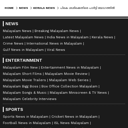
HOME
NEWS
KERALA NEWS
പികെ ശശിക്കെതിരെ പാർട്ടി യോഗത്തിൽ രൂക്ഷ വിമർശനം: വിഭാഗീയതയ്ക്ക് സംസ്ഥാന സെക്രട്ടറിയുടെ താക്കീത്
NEWS
Malayalam News
Breaking Malayalam News
Latest Malayalam News
India News in Malayalam
Kerala News
Crime News
International News in Malayalam
Gulf News in Malayalam
Viral News
ENTERTAINMENT
Malayalam Film New
Entertainment News in Malayalam
Malayalam Short Films
Malayalam Movie Review
Malayalam Movie Trailers
Malayalam Web Series
Malayalam Bigg Boss
Box Office Collection Malayalam
Malayalam Songs & Music
Malayalam Miniscreen & TV News
Malayalam Celebrity Interviews
SPORTS
Sports News in Malayalam
Cricket News in Malayalam
Football News in Malayalam
ISL News Malayalam