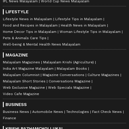
IPL News Malayalam
World Cup News Malayalam
LIFESTYLE
Lifestyle News in Malayalam
Lifestyle Tips in Malayalam
Food and Recipes in Malayalam
Health News in Malayalam
Home Decor Tips in Malayalam
Woman Lifestyle Tips in Malayalam
Pets & Animals Care Tips
Well-being & Mental Health News Malayalam
MAGAZINE
Malayalam Magazines
Malayalam Krishi (Agriculture)
India Art Magazine Malayalam
Malayalam Books
Malayalam Columnist
Magazine Conversations
Culture Magazines
Malayalam Short Stories
Conversations Magazine
Web Exclusive Magazine
Web Specials Magazine
Video Cafe Magazine
BUSINESS
Business News
Automobile News
Technologies
Fact Check News
Finance
KRISHI PAZHAMCHOLLUKAL