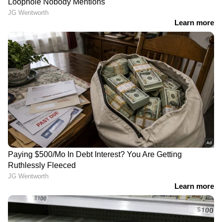
വൻ ലഹരി ശേഖരം
LATEST VIDEOS
ജാമ്യം ലഭിക്കാൻ തിടുക്കമില്ല;
അതിനാലാണ് അപേക്ഷ
നൽകാത്തത്;
എം.കെ.ഹസ്സൻ;ആയങ്കിയുടെ