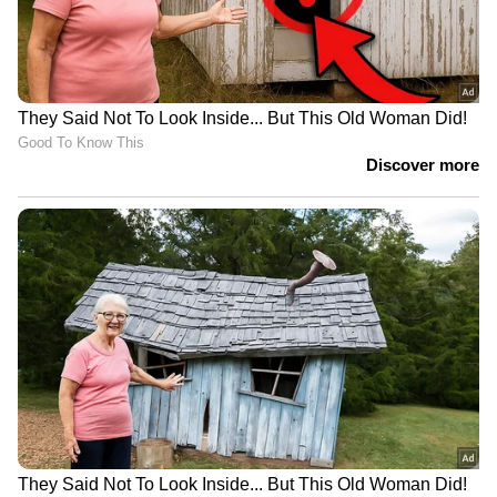
പൊതുമേഖലാ സ്ഥാപനങ്ങളുടെ കാര്യക്ഷമത
ഇല്ലായ്മയ്ക്ക് മറയാകരുത്. ഉപഭോഗാധിഷ്ഠിത
സബ്സിഡിയിലേയ്ക്ക് മാറണം. വൈദ്യുത
മേഖലയിൽ സ്വകാര്യ നിക്ഷേപങ്ങള്‍ക്കും കേന്ദ്ര
പൊതുമേഖല നിക്ഷേപങ്ങള്‍ക്കും അനുമതി
നൽകണം. ഭൂപരിഷ്കരണ, തൊഴിൽ
നിയമങ്ങള്‍ മാറ്റണം.
ചൈനീസ് മാതൃകയിൽ തദ്ദേശ സ്ഥാപനങ്ങള്‍
വ്യവസായ സംരഭങ്ങളെ പ്രോത്സാഹിപ്പിക്കണം.
സിവിൽസപ്ലൈസ് കോര്‍പേറഷനും
ബെവ്കോയും ലയിപ്പിക്കണം. കെ ഡിസ്ക്, കെ
റയിൽ എന്നിവ നൽകിയ സംഭാവനകള്‍
പരിശോധിക്കണം. കെ ഫോണിൽ സ്വകാര്യ
പങ്കാളിത്തം വേണം. പൂട്ടിക്കിടക്കുന്ന
തോട്ടങ്ങളും സ്ഥാപനങ്ങളും തുറക്കാൻ