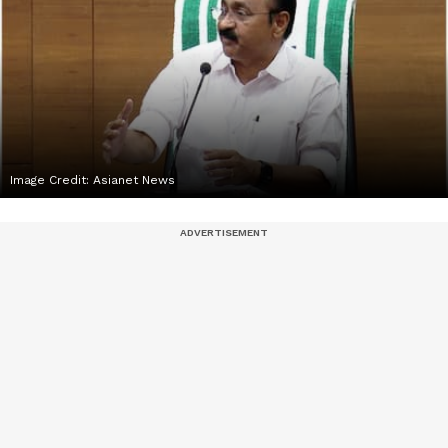
Image Credit:
Asianet News