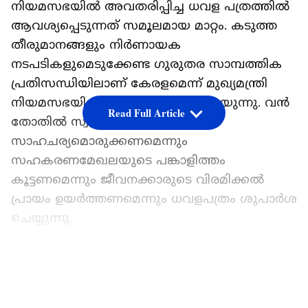
നിയമസഭയില്‍ അവതരിപ്പിച്ച ധവള പത്രത്തില്‍
ആവശ്യപ്പെടുന്നത് സമൂലമായ മാറ്റം. കടുത്ത
തീരുമാനങ്ങളും നിര്‍ണായക
നടപടികളുമെടുക്കേണ്ട ഗുരുതര സാമ്പത്തിക
പ്രതിസന്ധിയിലാണ് കേരളമെന്ന് മുഖ്യമന്ത്രി
നിയമസഭയിൽ വച്ച ധവളപത്രം പറയുന്നു. വന്‍
Read Full Article
തോതിൽ സ്വകാര്യ നിക്ഷേപത്തിന്
സാഹചര്യമൊരുക്കണമെന്നും
സഹകരണമേഖലയുടെ പങ്കാളിത്തം
കൂട്ടണമെന്നും ജീവനക്കാരുടെ വിരമിക്കൽ
പ്രായം ഉയര്‍ത്തണമെന്നും ധവളപത്രം ശുപാര്‍ശ
ചെയ്യുന്നു.
ഏഷ്യാനെറ്റ് ന്യൂസ് പ്രധാന വാർത്താ സ്രോതസായി
തെരഞ്ഞെടുക്കുക
LATEST VIDEOS
5.07 ലക്ഷം കോടി രൂപയാണ് കേരളത്തിന്റെ