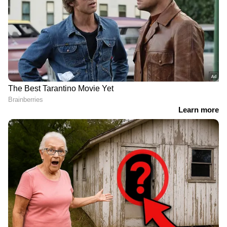
DOWNLOAD APP
RECOMMENDED STORIES
'ധവളപത്രം ഉമ്മാക്കിയല്ല,
മലയിടംതുരുത്ത്
എൽഡിഎഫ് സർക്കാറിന്
കുടിയൊഴിപ്പിക്കൽ;
നേരെ പിടിച്ച കണ്ണാടി';
സര്‍ക്കാരിന് സാവകാശം
പ്രതിപക്ഷത്തിന്
അനുവദിച്ച് ഹൈക്കോടതി,