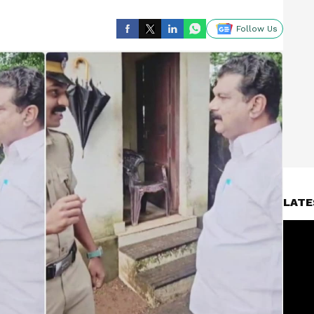
Follow Us
LATE