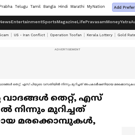
Prabha
Telugu
Tamil
Bangla
Hindi
Marathi
MyNation
Add Prefer
News
Entertainment
Sports
Magazine
Life
Pravasam
Money
Yatra
A
 Scam
US - Iran Conflict
Operation Toofan
Kerala Lottery
Gold Rat
വാദങ്ങൾ തെറ്റ്, എസ് പിയുടെ വസതിയിൽ നിന്നും മുറിച്ചത് അപകടഭീഷണിയായ മരക്കൊമ്പുക
വാദങ്ങൾ തെറ്റ്, എസ്
നിന്നും മുറിച്ചത്
 മരക്കൊമ്പുകൾ,