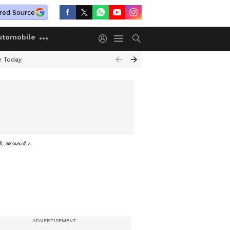
red Source
utomobile
e Today
ൾ, രേഖകൾ പുറത്ത്