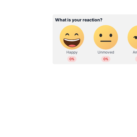
WD
Web Desk