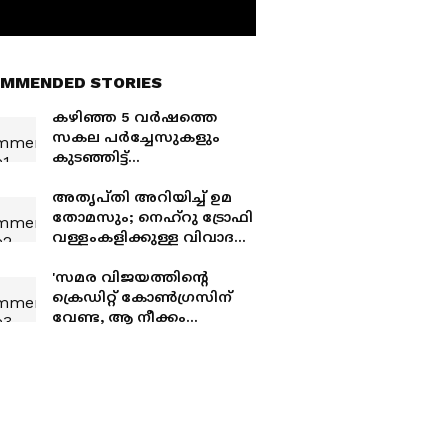
MMENDED STORIES
കഴിഞ്ഞ 5 വർഷത്തെ
സകല പർച്ചേസുകളും
കുടഞ്ഞിട്ട്
പരിശോധിക്കാൻ
നിർദേശം; സമഗ്ര
അതൃപ്തി അറിയിച്ച് ഉമ
പരിശോധനക്ക് കായിക
തോമസും; നെഹ്റു ട്രോഫി
വകുപ്പ്, സ്പോർട്സ്
വള്ളംകളിക്കുള്ള വിവാദ
കൗൺസിൽ
ടെൻഡർ റദ്ദാക്കി
ഉടച്ചുവാർക്കും
എൻടിബിആർ
'സമര വിജയത്തിന്റെ
സൊസൈറ്റി; പുതിയ
ക്രെഡിറ്റ് കോൺ​ഗ്രസിന്
ടെൻഡർ വിളിച്ചു
വേണ്ട, ആ നീക്കം
കോൺഗ്രസിന്റെ രാഷ്ട്രീയ
തന്ത്രം';
വിശദീകരണവുമായി
കെ.സി. വേണു​ഗോപാൽ