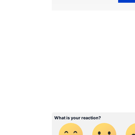
കേരളത്തിലെ എല്ലാ വാർത്
ഏഷ്യാനെറ്റ് ന്യൂസ് വാർത്ത
അപ്‌ഡേറ്റുകളും ആഴത്തിലുള്
എല്ലാം ഒരൊറ്റ സ്ഥലത്ത്. 
വാർത്തകൾ ലഭിക്കാൻ
Asian
ABOUT THE AUTHOR
WD
Web Desk