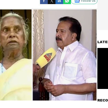
Follow Us
LATE
RECO