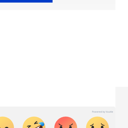
തകൾ
Kerala News
അറിയാൻ എപ്പോഴും
കൾ.
Malayalam News
തത്സമയ
ള വിശകലനവും സമഗ്രമായ റിപ്പോർട്ടിംഗും —
ഏത് സമയത്തും, എവിടെയും വിശ്വസനീയമായ
et News Malayalam