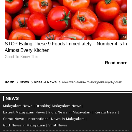
HOME
NEWS
KERALA NEWS
ലീഗിൻ്റെ മാത്രം സമ്മർദ്ദത്തെക്കുറിച്ച് മാത്രം സംസാരിക്കുന്നത് വർഗീയ ചേരിതിരിവുണ്ടാക്കാൻ: രൂക്ഷമായി വിമർശിച്ച് സജി ചെറിയാൻ
NEWS
Malayalam News
Breaking Malayalam News
Latest Malayalam News
India News in Malayalam
Kerala News
Crime News
International News in Malayalam
Gulf News in Malayalam
Viral News