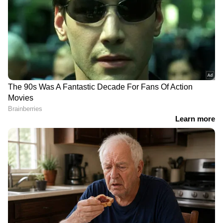
ന്യൂസ് വാർത്തകൾ.
Malayalam News
തത്സമയ അപ്‌ഡേറ്റുകളും ആഴത്തിലുള്ള
വിശകലനവും സമഗ്രമായ റിപ്പോർട്ടിംഗും —
എല്ലാം ഒരൊറ്റ സ്ഥലത്ത്. ഏത് സമയത്തും,
എവിടെയും വിശ്വസനീയമായ വാർത്തകൾ
ലഭിക്കാൻ
Asianet News Malayalam