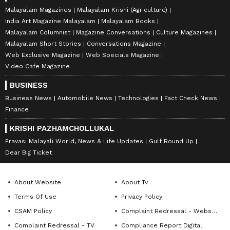
Malayalam Magazines
Malayalam Krishi (Agriculture)
India Art Magazine Malayalam
Malayalam Books
Malayalam Columnist
Magazine Conversations
Culture Magazines
Malayalam Short Stories
Conversations Magazine
Web Exclusive Magazine
Web Specials Magazine
Video Cafe Magazine
BUSINESS
Business News
Automobile News
Technologies
Fact Check News
Finance
KRISHI PAZHAMCHOLLUKAL
Pravasi Malayali World, News & Life Updates
Gulf Round Up
Dear Big Ticket
About Website
About Tv
Terms Of Use
Privacy Policy
CSAM Policy
Complaint Redressal - Website
Complaint Redressal - TV
Compliance Report Digital