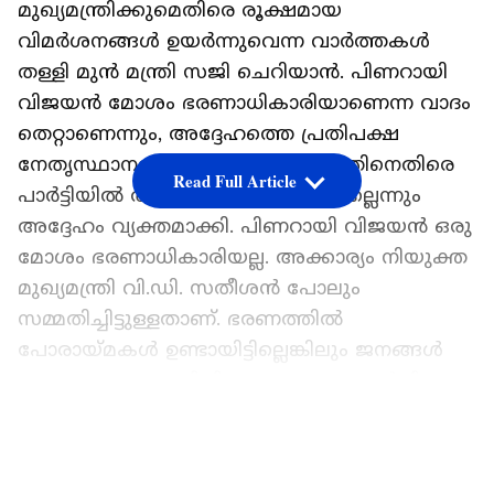
മുഖ്യമന്ത്രിക്കുമെതിരെ രൂക്ഷമായ
വിമർശനങ്ങൾ ഉയർന്നുവെന്ന വാർത്തകൾ
തള്ളി മുൻ മന്ത്രി സജി ചെറിയാൻ. പിണറായി
വിജയൻ മോശം ഭരണാധികാരിയാണെന്ന വാദം
തെറ്റാണെന്നും, അദ്ദേഹത്തെ പ്രതിപക്ഷ
നേതൃസ്ഥാനത്തേക്ക് കൊണ്ടുവന്നതിനെതിരെ
Read Full Article
പാർട്ടിയിൽ ആരും രംഗത്തുവന്നിട്ടില്ലെന്നും
അദ്ദേഹം വ്യക്തമാക്കി. പിണറായി വിജയൻ ഒരു
മോശം ഭരണാധികാരിയല്ല. അക്കാര്യം നിയുക്ത
മുഖ്യമന്ത്രി വി.ഡി. സതീശൻ പോലും
സമ്മതിച്ചിട്ടുള്ളതാണ്. ഭരണത്തിൽ
പോരായ്മകൾ ഉണ്ടായിട്ടില്ലെങ്കിലും ജനങ്ങൾ
ഒരു മാറ്റം ആഗ്രഹിച്ചിട്ടുണ്ടാകാം. തോൽവി
കൂട്ടായ ഉത്തരവാദിത്തമായി കണ്ട്
LATEST VIDEOS
പരിശോധിക്കുമെന്നും അദ്ദേഹം പറഞ്ഞു.