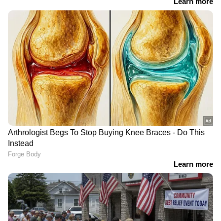
വിദ്യാഭ്യാസവകുപ്പിലെ
ആർ. സു​ഗതന് നൽകിയ
താത്കാലിക
എസ്കോർട്ട് പരോൾ
ജീവനക്കാർക്ക് പൊലീസ്
റദ്ദാക്കി ഉത്തരവിറക്കി
ക്ലിയറൻസ് നിർബന്ധം
ആഭ്യന്തരവകുപ്പ്
LATEST VIDEOS
ചെന്നിത്തലയിൽ വെള്ളക്കെട്ട്; മഴ
മാറി നിൽക്കുന്നത് താത്കാലിക
ആശ്വാസം
ദില്ലിയിൽ റെഡ് അലർട്ട് പ്രഖ്യാപിച്ചു;
കനത്ത മഴ തുടരുമെന്ന് മുന്നറിയിപ്പ്